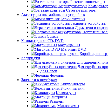
Розетки, коннекторы
Коммутатор
Сетевые адаптеры
Аксессуары для мобильных устройств
Блоки питания
Зарядные устройства
Держатели и подст
Портативные а
Сумки
Компакт-диски CD, DVD
Матрицы CD
Матрицы DVD
Коробки, конвер
Картриджи
Для лазерных при
Для струйных пр
для Canon
Чернила
Запчасти к ноутбукам
Аккумуляторы
Блоки питания
Клавиатуры
Матрицы
Разъемы
Микросхемы