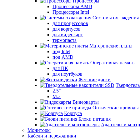
Процессоры
Процессоры AMD
Процессоры Intel
Системы охлаждения
для процессоров
для корпусов
для видеокарт
термопаста
Материнские платы
под Intel
под AMD
Оперативная память
для ПК
для ноутбуков
Жесткие диски
Твердотел
2.5"
M.2
Видеокарты
Оптические приводы
Корпуса
Блоки питания
Адаптеры и конт
Мониторы
Кабели и переходники