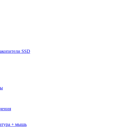
накопители SSD
ры
ючения
атура + мышь