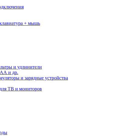
подключения
клавиатура + мышь
льтры и удлинители
АА и др.
муляторы и зарядные устройства
для ТВ и мониторов
орды