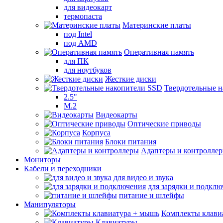
для видеокарт
термопаста
Материнские платы
под Intel
под AMD
Оперативная память
для ПК
для ноутбуков
Жесткие диски
Твердотельные 
2.5"
M.2
Видеокарты
Оптические приводы
Корпуса
Блоки питания
Адаптеры и контролле
Мониторы
Кабели и переходники
для видео и звука
для зарядки и подкл
питание и шлейфы
Манипуляторы
Комплекты клави
Клавиатуры