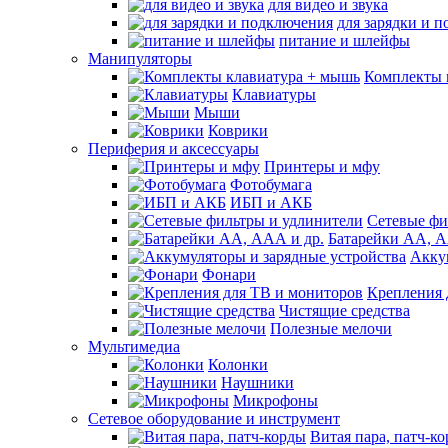
для видео и звука
для зарядки и 
питание и шлейфы
Манипуляторы
Комплекты 
Клавиатуры
Мыши
Коврики
Периферия и аксессуары
Принтеры и мфу
Фотобумага
ИБП и АКБ
Сетевые фи
Батарейки АА, А
Акку
Фонари
Крепления 
Чистящие средства
Полезные мелочи
Мультимедиа
Колонки
Наушники
Микрофоны
Сетевое оборудование и инструмент
Витая пара, патч-к