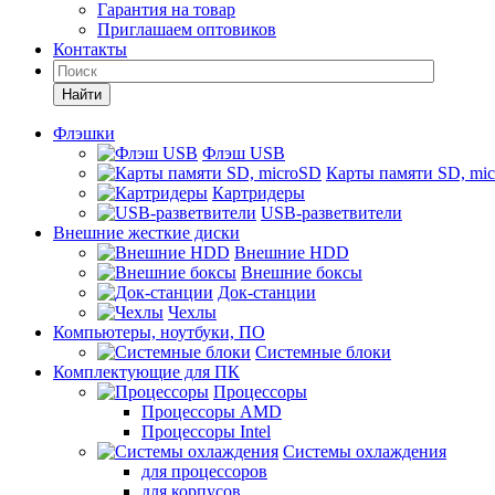
Гарантия на товар
Приглашаем оптовиков
Контакты
Найти
Флэшки
Флэш USB
Карты памяти SD, mi
Картридеры
USB-разветвители
Внешние жесткие диски
Внешние HDD
Внешние боксы
Док-станции
Чехлы
Компьютеры, ноутбуки, ПО
Системные блоки
Комплектующие для ПК
Процессоры
Процессоры AMD
Процессоры Intel
Системы охлаждения
для процессоров
для корпусов