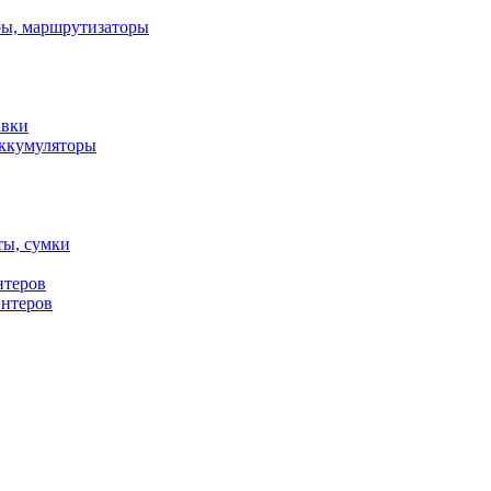
ы, маршрутизаторы
авки
ккумуляторы
ты, сумки
нтеров
интеров