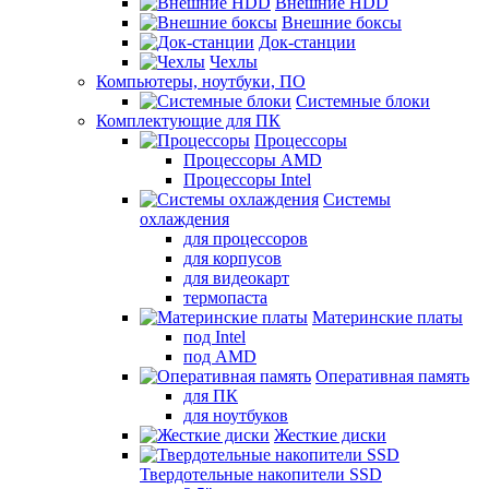
Внешние HDD
Внешние боксы
Док-станции
Чехлы
Компьютеры, ноутбуки, ПО
Системные блоки
Комплектующие для ПК
Процессоры
Процессоры AMD
Процессоры Intel
Системы
охлаждения
для процессоров
для корпусов
для видеокарт
термопаста
Материнские платы
под Intel
под AMD
Оперативная память
для ПК
для ноутбуков
Жесткие диски
Твердотельные накопители SSD