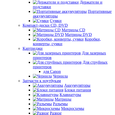
Держатели и
подставки
Портативные
аккумуляторы
Сумки
Компакт-диски CD, DVD
Матрицы CD
Матрицы DVD
Коробки,
конверты, сумки
Картриджи
Для лазерных
принтеров
Для струйных
принтеров
для Canon
Чернила
Запчасти к ноутбукам
Аккумуляторы
Блоки питания
Клавиатуры
Матрицы
Разъемы
Микросхемы
Разное