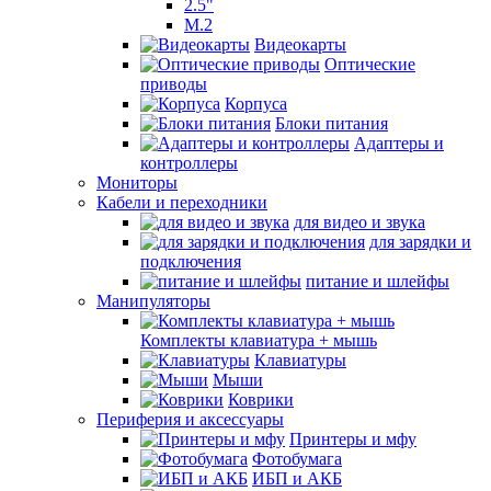
2.5"
M.2
Видеокарты
Оптические
приводы
Корпуса
Блоки питания
Адаптеры и
контроллеры
Мониторы
Кабели и переходники
для видео и звука
для зарядки и
подключения
питание и шлейфы
Манипуляторы
Комплекты клавиатура + мышь
Клавиатуры
Мыши
Коврики
Периферия и аксессуары
Принтеры и мфу
Фотобумага
ИБП и АКБ