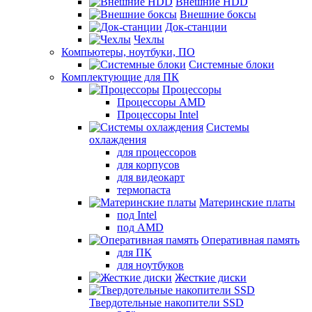
Внешние HDD
Внешние боксы
Док-станции
Чехлы
Компьютеры, ноутбуки, ПО
Системные блоки
Комплектующие для ПК
Процессоры
Процессоры AMD
Процессоры Intel
Системы
охлаждения
для процессоров
для корпусов
для видеокарт
термопаста
Материнские платы
под Intel
под AMD
Оперативная память
для ПК
для ноутбуков
Жесткие диски
Твердотельные накопители SSD