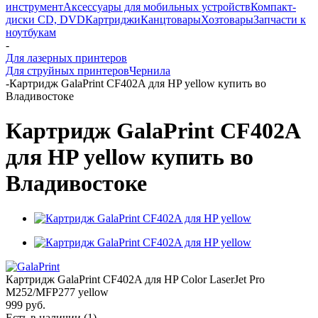
инструмент
Аксессуары для мобильных устройств
Компакт-
диски CD, DVD
Картриджи
Канцтовары
Хозтовары
Запчасти к
ноутбукам
-
Для лазерных принтеров
Для струйных принтеров
Чернила
-
Картридж GalaPrint CF402A для HP yellow купить во
Владивостоке
Картридж GalaPrint CF402A
для HP yellow купить во
Владивостоке
Картридж GalaPrint CF402A для HP Color LaserJet Pro
M252/MFP277 yellow
999
руб.
Есть в наличии
(1)