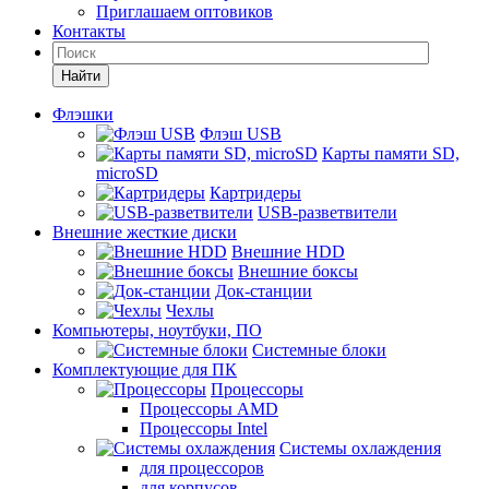
Приглашаем оптовиков
Контакты
Найти
Флэшки
Флэш USB
Карты памяти SD,
microSD
Картридеры
USB-разветвители
Внешние жесткие диски
Внешние HDD
Внешние боксы
Док-станции
Чехлы
Компьютеры, ноутбуки, ПО
Системные блоки
Комплектующие для ПК
Процессоры
Процессоры AMD
Процессоры Intel
Системы охлаждения
для процессоров
для корпусов