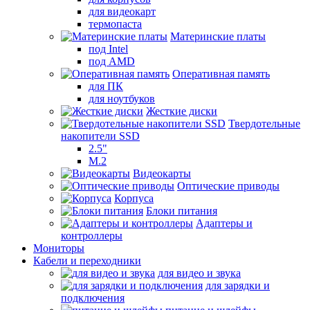
для видеокарт
термопаста
Материнские платы
под Intel
под AMD
Оперативная память
для ПК
для ноутбуков
Жесткие диски
Твердотельные
накопители SSD
2.5"
M.2
Видеокарты
Оптические приводы
Корпуса
Блоки питания
Адаптеры и
контроллеры
Мониторы
Кабели и переходники
для видео и звука
для зарядки и
подключения