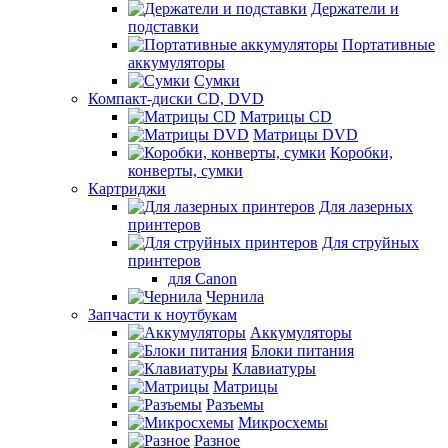
Держатели и
подставки
Портативные
аккумуляторы
Сумки
Компакт-диски CD, DVD
Матрицы CD
Матрицы DVD
Коробки,
конверты, сумки
Картриджи
Для лазерных
принтеров
Для струйных
принтеров
для Canon
Чернила
Запчасти к ноутбукам
Аккумуляторы
Блоки питания
Клавиатуры
Матрицы
Разъемы
Микросхемы
Разное