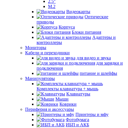
2.5"
M.2
Видеокарты
Оптические
приводы
Корпуса
Блоки питания
Адаптеры и
контроллеры
Мониторы
Кабели и переходники
для видео и звука
для зарядки и
подключения
питание и шлейфы
Манипуляторы
Комплекты клавиатура + мышь
Клавиатуры
Мыши
Коврики
Периферия и аксессуары
Принтеры и мфу
Фотобумага
ИБП и АКБ