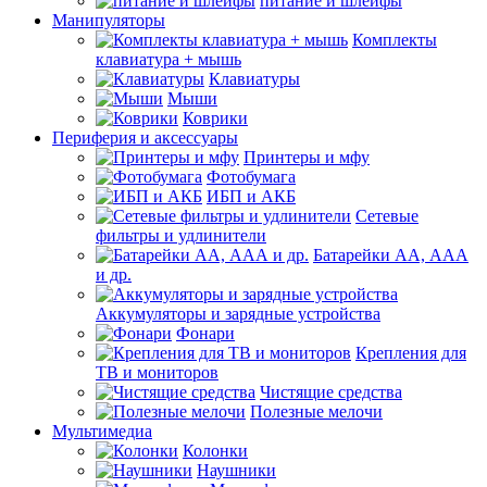
питание и шлейфы
Манипуляторы
Комплекты
клавиатура + мышь
Клавиатуры
Мыши
Коврики
Периферия и аксессуары
Принтеры и мфу
Фотобумага
ИБП и АКБ
Сетевые
фильтры и удлинители
Батарейки АА, ААА
и др.
Аккумуляторы и зарядные устройства
Фонари
Крепления для
ТВ и мониторов
Чистящие средства
Полезные мелочи
Мультимедиа
Колонки
Наушники