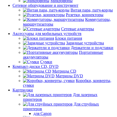
Микрофоны
Сетевое оборудование и инструмент
Витая пара, патч-корды
Розетки, коннекторы
Коммутаторы,
маршрутизаторы
Сетевые адаптеры
Аксессуары для мобильных устройств
Блоки питания
Зарядные устройства
Держатели и подставки
Портативные
аккумуляторы
Сумки
Компакт-диски CD, DVD
Матрицы CD
Матрицы DVD
Коробки, конверты,
сумки
Картриджи
Для лазерных
принтеров
Для струйных
принтеров
для Canon