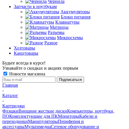
Чернила
Запчасти к ноутбукам
Аккумуляторы
Блоки питания
Клавиатуры
Матрицы
Разъемы
Микросхемы
Разное
Хозтовары
Канцтовары
Будьте всегда в курсе!
Узнавайте о скидках и акциях первым
Новости магазина
Главная
-
Каталог
-
Картриджи
Флэшки
Внешние жесткие диски
Компьютеры, ноутбуки,
ПО
Комплектующие для ПК
Мониторы
Кабели и
переходники
Манипуляторы
Периферия и
аксессуары
Мультимедиа
Сетевое оборудование и