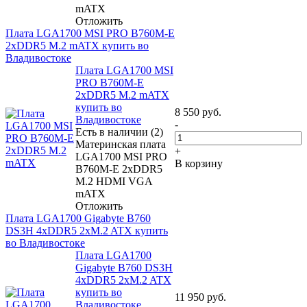
mATX
Отложить
Плата LGA1700 MSI PRO B760M-E
2xDDR5 M.2 mATX купить во
Владивостоке
Плата LGA1700 MSI
PRO B760M-E
2xDDR5 M.2 mATX
купить во
8 550
руб.
Владивостоке
-
Есть в наличии (2)
Материнская плата
+
LGA1700 MSI PRO
В корзину
B760M-E 2xDDR5
M.2 HDMI VGA
mATX
Отложить
Плата LGA1700 Gigabyte B760
DS3H 4xDDR5 2xM.2 ATX купить
во Владивостоке
Плата LGA1700
Gigabyte B760 DS3H
4xDDR5 2xM.2 ATX
купить во
11 950
руб.
Владивостоке