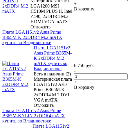
Материнская плата
+
LGA1200 MSI
В корзину
H510M PLUS II, Intel
Z490, 2xDDR4 M.2
HDMI VGA mATX
Отложить
Плата LGA1151v2 Asus Prime
B365M-K 2xDDR4 M.2 mATX
купить во Владивостоке
Плата LGA1151v2
Asus Prime B365M-
K 2xDDR4 M.2
mATX купить во
6 750
руб.
Владивостоке
-
Есть в наличии (2)
Материнская плата
+
LGA1151v2 Asus
В корзину
Prime B365M-K
2xDDR4 M.2 DVI
VGA mATX
Отложить
Плата LGA1151v2 Asus Prime
B365M-KYLIN 2xDDR4 mATX
купить во Владивостоке
Плата LGA1151v2