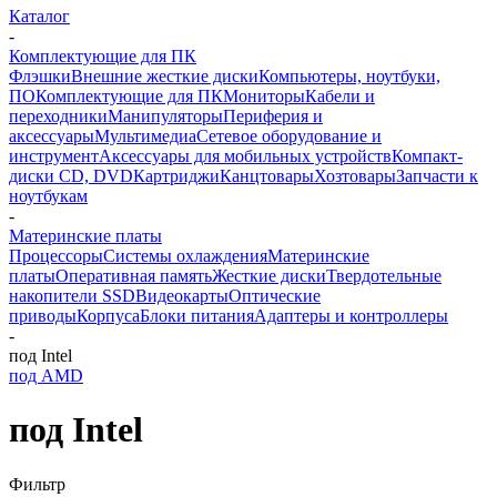
Каталог
-
Комплектующие для ПК
Флэшки
Внешние жесткие диски
Компьютеры, ноутбуки,
ПО
Комплектующие для ПК
Мониторы
Кабели и
переходники
Манипуляторы
Периферия и
аксессуары
Мультимедиа
Сетевое оборудование и
инструмент
Аксессуары для мобильных устройств
Компакт-
диски CD, DVD
Картриджи
Канцтовары
Хозтовары
Запчасти к
ноутбукам
-
Материнские платы
Процессоры
Системы охлаждения
Материнские
платы
Оперативная память
Жесткие диски
Твердотельные
накопители SSD
Видеокарты
Оптические
приводы
Корпуса
Блоки питания
Адаптеры и контроллеры
-
под Intel
под AMD
под Intel
Фильтр