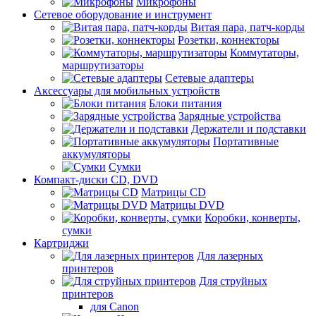
Микрофоны
Сетевое оборудование и инструмент
Витая пара, патч-корды
Розетки, коннекторы
Коммутаторы,
маршрутизаторы
Сетевые адаптеры
Аксессуары для мобильных устройств
Блоки питания
Зарядные устройства
Держатели и подставки
Портативные
аккумуляторы
Сумки
Компакт-диски CD, DVD
Матрицы CD
Матрицы DVD
Коробки, конверты,
сумки
Картриджи
Для лазерных
принтеров
Для струйных
принтеров
для Canon