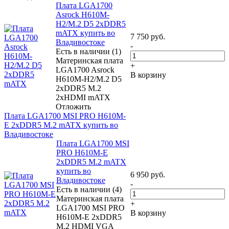
Плата LGA1700
Asrock H610M-
H2/M.2 D5 2xDDR5
mATX купить во
7 750
руб.
Владивостоке
-
Есть в наличии (1)
Материнская плата
+
LGA1700 Asrock
В корзину
H610M-H2/M.2 D5
2xDDR5 M.2
2xHDMI mATX
Отложить
Плата LGA1700 MSI PRO H610M-
E 2xDDR5 M.2 mATX купить во
Владивостоке
Плата LGA1700 MSI
PRO H610M-E
2xDDR5 M.2 mATX
купить во
6 950
руб.
Владивостоке
-
Есть в наличии (4)
Материнская плата
+
LGA1700 MSI PRO
В корзину
H610M-E 2xDDR5
M.2 HDMI VGA