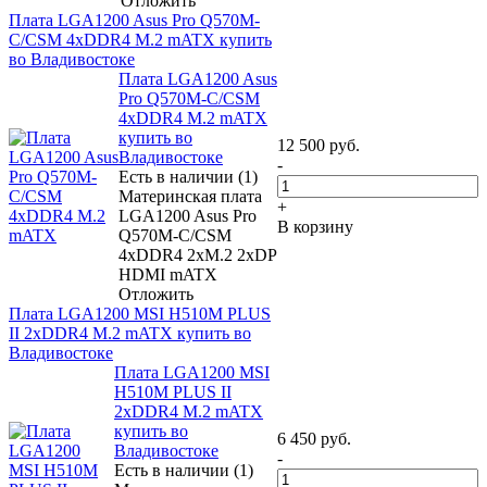
Отложить
Плата LGA1200 Asus Pro Q570M-
C/CSM 4xDDR4 M.2 mATX купить
во Владивостоке
Плата LGA1200 Asus
Pro Q570M-C/CSM
4xDDR4 M.2 mATX
купить во
12 500
руб.
Владивостоке
-
Есть в наличии (1)
Материнская плата
+
LGA1200 Asus Pro
В корзину
Q570M-C/CSM
4xDDR4 2xM.2 2xDP
HDMI mATX
Отложить
Плата LGA1200 MSI H510M PLUS
II 2xDDR4 M.2 mATX купить во
Владивостоке
Плата LGA1200 MSI
H510M PLUS II
2xDDR4 M.2 mATX
купить во
6 450
руб.
Владивостоке
-
Есть в наличии (1)