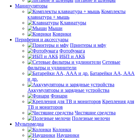
питание и шлейфы
Манипуляторы
Комплекты
клавиатура + мышь
Клавиатуры
Мыши
Коврики
Периферия и аксессуары
Принтеры и мфу
Фотобумага
ИБП и АКБ
Сетевые
фильтры и удлинители
Батарейки АА, ААА
и др.
Аккумуляторы и зарядные устройства
Фонари
Крепления для
ТВ и мониторов
Чистящие средства
Полезные мелочи
Мультимедиа
Колонки
Наушники