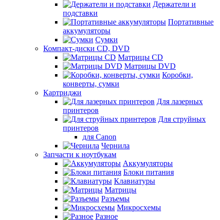
Держатели и
подставки
Портативные
аккумуляторы
Сумки
Компакт-диски CD, DVD
Матрицы CD
Матрицы DVD
Коробки,
конверты, сумки
Картриджи
Для лазерных
принтеров
Для струйных
принтеров
для Canon
Чернила
Запчасти к ноутбукам
Аккумуляторы
Блоки питания
Клавиатуры
Матрицы
Разъемы
Микросхемы
Разное