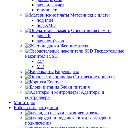
для видеокарт
термопаста
Материнские платы
под Intel
под AMD
Оперативная память
для ПК
для ноутбуков
Жесткие диски
Твердотельные
накопители SSD
2.5"
M.2
Видеокарты
Оптические приводы
Корпуса
Блоки питания
Адаптеры и
контроллеры
Мониторы
Кабели и переходники
для видео и звука
для зарядки и
подключения