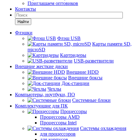
Приглашаем оптовиков
Контакты
Найти
Флэшки
Флэш USB
Карты памяти SD,
microSD
Картридеры
USB-разветвители
Внешние жесткие диски
Внешние HDD
Внешние боксы
Док-станции
Чехлы
Компьютеры, ноутбуки, ПО
Системные блоки
Комплектующие для ПК
Процессоры
Процессоры AMD
Процессоры Intel
Системы охлаждения
для процессоров
для корпусов