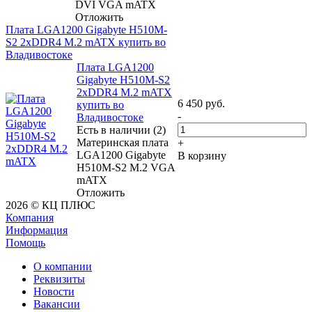
DVI VGA mATX
Отложить
Плата LGA1200 Gigabyte H510M-
S2 2xDDR4 M.2 mATX купить во
Владивостоке
Плата LGA1200
Gigabyte H510M-S2
2xDDR4 M.2 mATX
6 450
руб.
купить во
-
Владивостоке
Есть в наличии (2)
Материнская плата
+
LGA1200 Gigabyte
В корзину
H510M-S2 M.2 VGA
mATX
Отложить
2026 © КЦ ПЛЮС
Компания
Информация
Помощь
О компании
Реквизиты
Новости
Вакансии