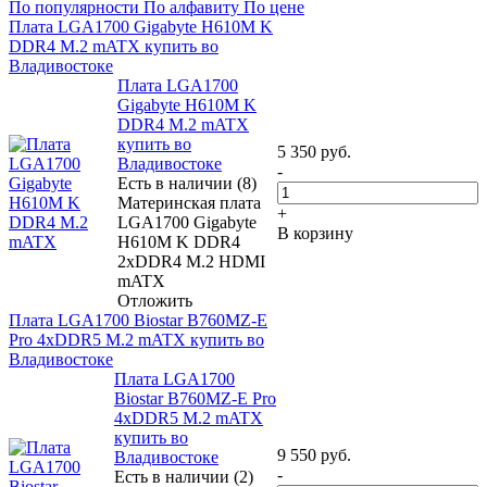
По популярности
По алфавиту
По цене
Плата LGA1700 Gigabyte H610M K
DDR4 M.2 mATX купить во
Владивостоке
Плата LGA1700
Gigabyte H610M K
DDR4 M.2 mATX
купить во
5 350
руб.
Владивостоке
-
Есть в наличии (8)
Материнская плата
+
LGA1700 Gigabyte
В корзину
H610M K DDR4
2xDDR4 M.2 HDMI
mATX
Отложить
Плата LGA1700 Biostar B760MZ-E
Pro 4xDDR5 M.2 mATX купить во
Владивостоке
Плата LGA1700
Biostar B760MZ-E Pro
4xDDR5 M.2 mATX
купить во
9 550
руб.
Владивостоке
-
Есть в наличии (2)