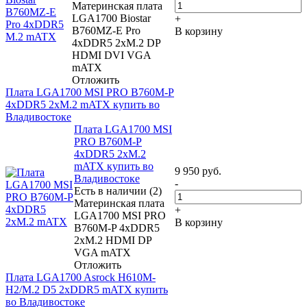
Материнская плата
LGA1700 Biostar
+
B760MZ-E Pro
В корзину
4xDDR5 2xM.2 DP
HDMI DVI VGA
mATX
Отложить
Плата LGA1700 MSI PRO B760M-P
4xDDR5 2xM.2 mATX купить во
Владивостоке
Плата LGA1700 MSI
PRO B760M-P
4xDDR5 2xM.2
mATX купить во
9 950
руб.
Владивостоке
-
Есть в наличии (2)
Материнская плата
+
LGA1700 MSI PRO
В корзину
B760M-P 4xDDR5
2xM.2 HDMI DP
VGA mATX
Отложить
Плата LGA1700 Asrock H610M-
H2/M.2 D5 2xDDR5 mATX купить
во Владивостоке