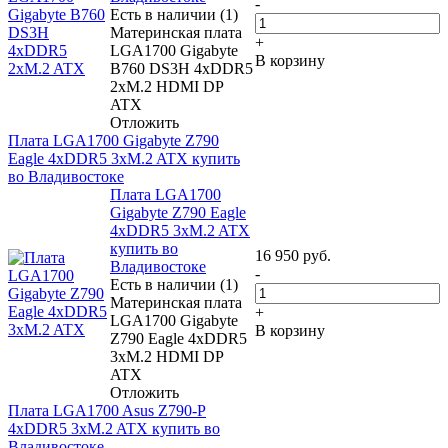
-
Есть в наличии (1)
Материнская плата
+
LGA1700 Gigabyte
В корзину
B760 DS3H 4xDDR5
2xM.2 HDMI DP
ATX
Отложить
Плата LGA1700 Gigabyte Z790
Eagle 4xDDR5 3xM.2 ATX купить
во Владивостоке
Плата LGA1700
Gigabyte Z790 Eagle
4xDDR5 3xM.2 ATX
купить во
16 950
руб.
Владивостоке
-
Есть в наличии (1)
Материнская плата
+
LGA1700 Gigabyte
В корзину
Z790 Eagle 4xDDR5
3xM.2 HDMI DP
ATX
Отложить
Плата LGA1700 Asus Z790-P
4xDDR5 3xM.2 ATX купить во
Владивостоке