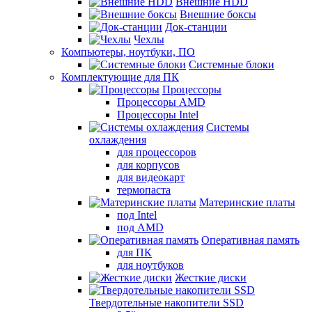
Внешние HDD
Внешние боксы
Док-станции
Чехлы
Компьютеры, ноутбуки, ПО
Системные блоки
Комплектующие для ПК
Процессоры
Процессоры AMD
Процессоры Intel
Системы
охлаждения
для процессоров
для корпусов
для видеокарт
термопаста
Материнские платы
под Intel
под AMD
Оперативная память
для ПК
для ноутбуков
Жесткие диски
Твердотельные накопители SSD