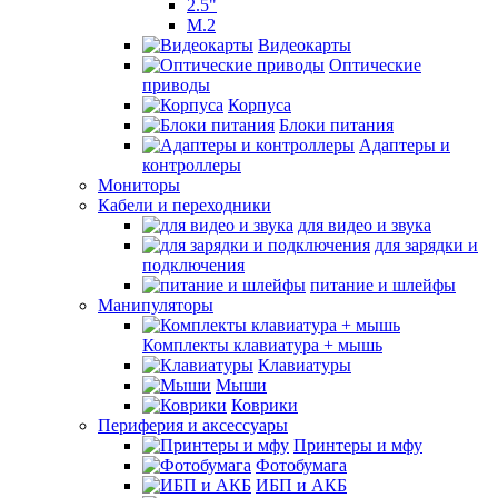
2.5"
M.2
Видеокарты
Оптические
приводы
Корпуса
Блоки питания
Адаптеры и
контроллеры
Мониторы
Кабели и переходники
для видео и звука
для зарядки и
подключения
питание и шлейфы
Манипуляторы
Комплекты клавиатура + мышь
Клавиатуры
Мыши
Коврики
Периферия и аксессуары
Принтеры и мфу
Фотобумага
ИБП и АКБ