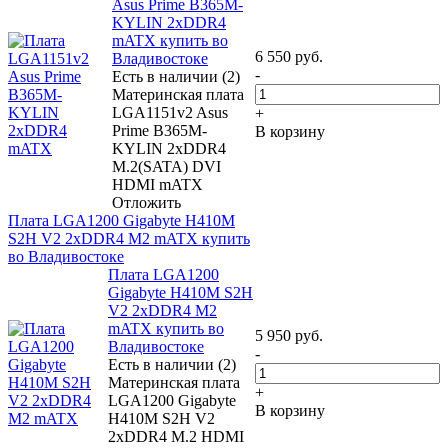
Asus Prime B365M-
KYLIN 2xDDR4
mATX купить во
6 550
руб.
Владивостоке
-
Есть в наличии (2)
Материнская плата
LGA1151v2 Asus
+
Prime B365M-
В корзину
KYLIN 2xDDR4
M.2(SATA) DVI
HDMI mATX
Отложить
Плата LGA1200 Gigabyte H410M
S2H V2 2xDDR4 M2 mATX купить
во Владивостоке
Плата LGA1200
Gigabyte H410M S2H
V2 2xDDR4 M2
mATX купить во
5 950
руб.
Владивостоке
-
Есть в наличии (2)
Материнская плата
+
LGA1200 Gigabyte
В корзину
H410M S2H V2
2xDDR4 M.2 HDMI