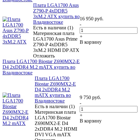
Плата LGA1700 Asus
Z790-P 4xDDR5
3xM.2 ATX купить во
16 950
руб.
Владивостоке
-
Есть в наличии (1)
Материнская плата
+
LGA1700 Asus Prime
В корзину
Z790-P 4xDDR5
3xM.2 HDMI DP ATX
Отложить
Плата LGA1700 Biostar Z690MX2-E
D4 2xDDR4 M.2 mATX купить во
Владивостоке
Плата LGA1700
Biostar Z690MX2-E
D4 2xDDR4 M.2
mATX купить во
9 750
руб.
Владивостоке
-
Есть в наличии (1)
Материнская плата
+
LGA1700 Biostar
В корзину
Z690MX2-E D4
2xDDR4 M.2 HDMI
DVI VGA mATX