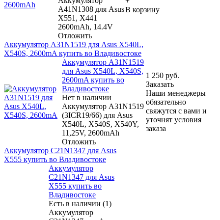
Аккумулятор
+
A41N1308 для Asus
В корзину
X551, X441
2600mAh, 14.4V
Отложить
Аккумулятор A31N1519 для Asus X540L,
X540S, 2600mA купить во Владивостоке
Аккумулятор A31N1519
для Asus X540L, X540S,
1 250
руб.
2600mA купить во
Заказать
Владивостоке
Наши менеджеры
Нет в наличии
обязательно
Аккумулятор A31N1519
свяжутся с вами и
(3ICR19/66) для Asus
уточнят условия
X540L, X540S, X540Y,
заказа
11,25V, 2600mAh
Отложить
Аккумулятор C21N1347 для Asus
X555 купить во Владивостоке
Аккумулятор
C21N1347 для Asus
X555 купить во
Владивостоке
Есть в наличии (1)
Аккумулятор