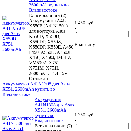
2600mAh купить во
Владивостоке
Есть в наличии (2)
Аккумулятор A41-
1 450
руб.
X550E (A41N1501)
-
для ноутбука Asus
K550D, X550D,
+
X550DP, X550Z,
В корзину
K550DP, K550E, A450,
F450, A550D, A450JF,
X450, X450J, D451V,
VM590Z, X751,
X751M, X751L,
2600mAh, 14.4-15V
Отложить
Аккумулятор A41N1308 для Asus
X551, 2600mAh купить во
Владивостоке
Аккумулятор
A41N1308 для Asus
X551, 2600mAh
1 350
руб.
купить во
-
Владивостоке
Есть в наличии (2)