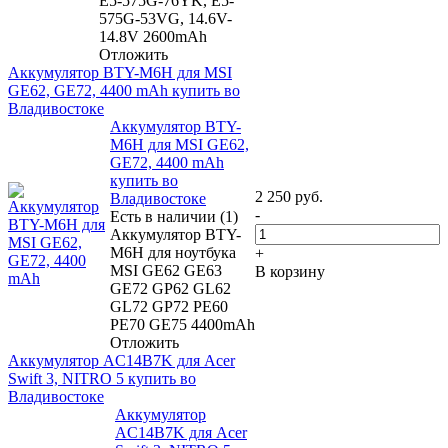
E5-575G-76YK, E5-
575G-53VG, 14.6V-
14.8V 2600mAh
Отложить
Аккумулятор BTY-M6H для MSI
GE62, GE72, 4400 mAh купить во
Владивостоке
Аккумулятор BTY-
M6H для MSI GE62,
GE72, 4400 mAh
купить во
2 250
руб.
Владивостоке
-
Есть в наличии (1)
Аккумулятор BTY-
M6H для ноутбука
+
MSI GE62 GE63
В корзину
GE72 GP62 GL62
GL72 GP72 PE60
PE70 GE75 4400mAh
Отложить
Аккумулятор AC14B7K для Acer
Swift 3, NITRO 5 купить во
Владивостоке
Аккумулятор
AC14B7K для Acer