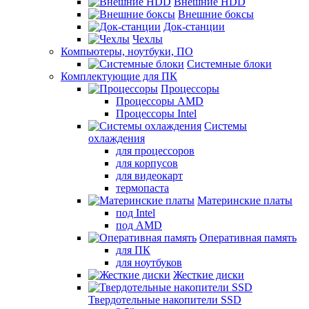
Внешние HDD
Внешние боксы
Док-станции
Чехлы
Компьютеры, ноутбуки, ПО
Системные блоки
Комплектующие для ПК
Процессоры
Процессоры AMD
Процессоры Intel
Системы
охлаждения
для процессоров
для корпусов
для видеокарт
термопаста
Материнские платы
под Intel
под AMD
Оперативная память
для ПК
для ноутбуков
Жесткие диски
Твердотельные накопители SSD