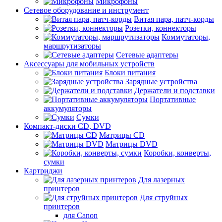
Микрофоны
Сетевое оборудование и инструмент
Витая пара, патч-корды
Розетки, коннекторы
Коммутаторы,
маршрутизаторы
Сетевые адаптеры
Аксессуары для мобильных устройств
Блоки питания
Зарядные устройства
Держатели и подставки
Портативные
аккумуляторы
Сумки
Компакт-диски CD, DVD
Матрицы CD
Матрицы DVD
Коробки, конверты,
сумки
Картриджи
Для лазерных
принтеров
Для струйных
принтеров
для Canon