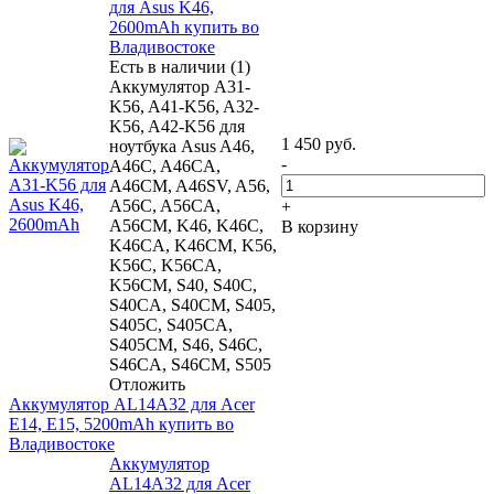
для Asus K46,
2600mAh купить во
Владивостоке
Есть в наличии (1)
Аккумулятор A31-
K56, A41-K56, A32-
K56, A42-K56 для
1 450
руб.
ноутбука Asus A46,
-
A46C, A46CA,
A46CM, A46SV, A56,
A56C, A56CA,
+
A56CM, K46, K46C,
В корзину
K46CA, K46CM, K56,
K56C, K56CA,
K56CM, S40, S40C,
S40CA, S40CM, S405,
S405C, S405CA,
S405CM, S46, S46C,
S46CA, S46CM, S505
Отложить
Аккумулятор AL14A32 для Acer
E14, E15, 5200mAh купить во
Владивостоке
Аккумулятор
AL14A32 для Acer