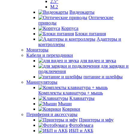
2.5"
M.2
Видеокарты
Оптические
приводы
Корпуса
Блоки питания
Адаптеры и
контроллеры
Мониторы
Кабели и переходники
для видео и звука
для зарядки и
подключения
питание и шлейфы
Манипуляторы
Комплекты клавиатура + мышь
Клавиатуры
Мыши
Коврики
Периферия и аксессуары
Принтеры и мфу
Фотобумага
ИБП и АКБ