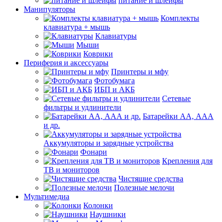
питание и шлейфы
Манипуляторы
Комплекты
клавиатура + мышь
Клавиатуры
Мыши
Коврики
Периферия и аксессуары
Принтеры и мфу
Фотобумага
ИБП и АКБ
Сетевые
фильтры и удлинители
Батарейки АА, ААА
и др.
Аккумуляторы и зарядные устройства
Фонари
Крепления для
ТВ и мониторов
Чистящие средства
Полезные мелочи
Мультимедиа
Колонки
Наушники