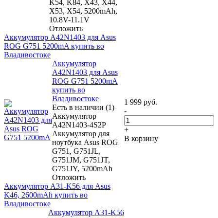
K54, K84, X43, X44,
X53, X54, 5200mAh,
10.8V-11.1V
Отложить
Аккумулятор A42N1403 для Asus
ROG G751 5200mA купить во
Владивостоке
Аккумулятор
A42N1403 для Asus
ROG G751 5200mA
купить во
Владивостоке
1 999
руб.
Есть в наличии (1)
-
Аккумулятор
A42N1403-4S2P
+
Аккумулятор для
В корзину
ноутбука Asus ROG
G751, G751JL,
G751JM, G751JT,
G751JY, 5200mAh
Отложить
Аккумулятор A31-K56 для Asus
K46, 2600mAh купить во
Владивостоке
Аккумулятор A31-K56