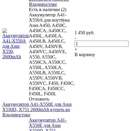
Владивостоке
Есть в наличии (2)
Аккумулятор A41-
X550A для ноутбука
Asus A450, A450C,
A450CA, A450CC,
1 450
руб.
A450L, A450LA,
-
A450LB, A450LC,
A450V, A450VB,
+
A450VC, A450VE,
В корзину
A550, A550C,
A550CA, A550CC,
A550L, A550LA,
A550LB, A550LC,
A550V, A550VB,
A550VC, F450, F450C,
F450CA, F450CC,
F450L, F450L
Отложить
Аккумулятор A41-X550E для Asus
X550D, X751 2600mAh купить во
Владивостоке
Аккумулятор A41-
X550E для Asus
X550D, X751