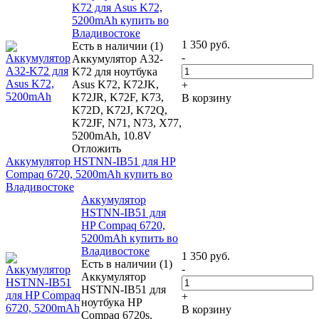
K72 для Asus K72,
5200mAh купить во
Владивостоке
1 350
руб.
Есть в наличии (1)
-
Аккумулятор A32-
K72 для ноутбука
Asus K72, K72JK,
+
K72JR, K72F, K73,
В корзину
K72D, K72J, K72Q,
K72JF, N71, N73, X77,
5200mAh, 10.8V
Отложить
Аккумулятор HSTNN-IB51 для HP
Compaq 6720, 5200mAh купить во
Владивостоке
Аккумулятор
HSTNN-IB51 для
HP Compaq 6720,
5200mAh купить во
Владивостоке
1 350
руб.
Есть в наличии (1)
-
Аккумулятор
HSTNN-IB51 для
+
ноутбука HP
В корзину
Compaq 6720s,