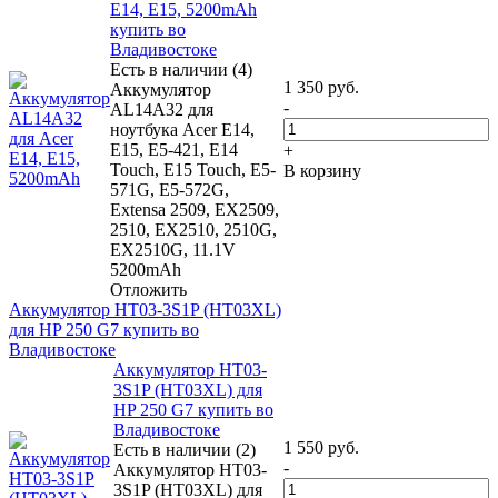
E14, E15, 5200mAh
купить во
Владивостоке
Есть в наличии (4)
1 350
руб.
Аккумулятор
-
AL14A32 для
ноутбука Acer E14,
E15, E5-421, E14
+
Touch, E15 Touch, E5-
В корзину
571G, E5-572G,
Extensa 2509, EX2509,
2510, EX2510, 2510G,
EX2510G, 11.1V
5200mAh
Отложить
Аккумулятор HT03-3S1P (HT03XL)
для HP 250 G7 купить во
Владивостоке
Аккумулятор HT03-
3S1P (HT03XL) для
HP 250 G7 купить во
Владивостоке
1 550
руб.
Есть в наличии (2)
-
Аккумулятор HT03-
3S1P (HT03XL) для