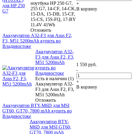
ноутбука HP 250 G7,
+
255 G7, 14-CF, 14-CK,
В корзину
15-DA, 15-DB, 15-CF,
15-CS, 15S-FQ, 17-BY
11.4V 41Wh
Отложить
Аккумулятор A32-F3 для Asus F2,
F3, M51 5200mAh купить во
Владивостоке
Аккумулятор A32-
F3 для Asus F2, F3,
M51 5200mAh
1 550
руб.
купить во
-
Владивостоке
Есть в наличии (1)
+
Аккумулятор A32-
В корзину
F3 для Asus F2, F3,
M51 5200mAh
Отложить
Аккумулятор BTY-M6D для MSI
GT60, GT70, 7800 mAh купить во
Владивостоке
Аккумулятор BTY-
M6D для MSI GT60,
GT70, 7800 mAh