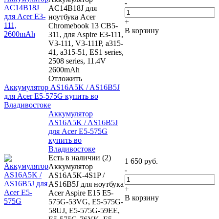
-
AC14B18J для
ноутбука Acer
+
Chromebook 13 CB5-
В корзину
311, для Aspire E3-111,
V3-111, V3-111P, a315-
41, a315-51, ES1 series,
2508 series, 11.4V
2600mAh
Отложить
Аккумулятор AS16A5K / AS16B5J
для Acer E5-575G купить во
Владивостоке
Аккумулятор
AS16A5K / AS16B5J
для Acer E5-575G
купить во
Владивостоке
Есть в наличии (2)
1 650
руб.
Аккумулятор
-
AS16A5K-4S1P /
AS16B5J для ноутбука
+
Acer Aspire E15 E5-
В корзину
575G-53VG, E5-575G-
58UJ, E5-575G-59EE,