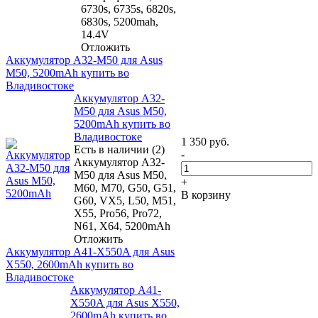
6730s, 6735s, 6820s,
6830s, 5200mah,
14.4V
Отложить
Аккумулятор A32-M50 для Asus
M50, 5200mAh купить во
Владивостоке
Аккумулятор A32-
M50 для Asus M50,
5200mAh купить во
Владивостоке
1 350
руб.
Есть в наличии (2)
-
Аккумулятор A32-
M50 для Asus M50,
+
M60, M70, G50, G51,
В корзину
G60, VX5, L50, M51,
X55, Pro56, Pro72,
N61, X64, 5200mAh
Отложить
Аккумулятор A41-X550A для Asus
X550, 2600mAh купить во
Владивостоке
Аккумулятор A41-
X550A для Asus X550,
2600mAh купить во