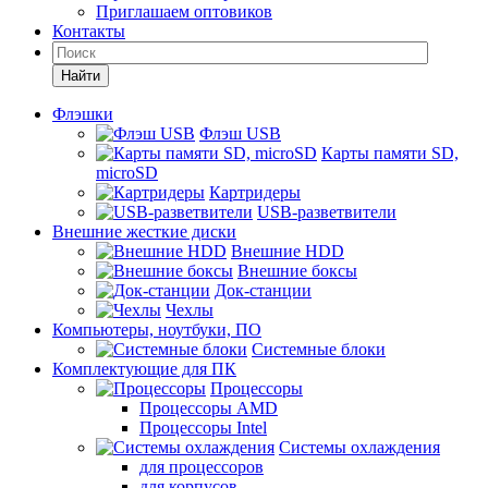
Приглашаем оптовиков
Контакты
Найти
Флэшки
Флэш USB
Карты памяти SD,
microSD
Картридеры
USB-разветвители
Внешние жесткие диски
Внешние HDD
Внешние боксы
Док-станции
Чехлы
Компьютеры, ноутбуки, ПО
Системные блоки
Комплектующие для ПК
Процессоры
Процессоры AMD
Процессоры Intel
Системы охлаждения
для процессоров
для корпусов