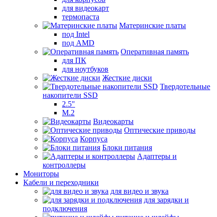
для видеокарт
термопаста
Материнские платы
под Intel
под AMD
Оперативная память
для ПК
для ноутбуков
Жесткие диски
Твердотельные
накопители SSD
2.5"
M.2
Видеокарты
Оптические приводы
Корпуса
Блоки питания
Адаптеры и
контроллеры
Мониторы
Кабели и переходники
для видео и звука
для зарядки и
подключения