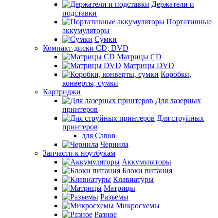
Держатели и
подставки
Портативные
аккумуляторы
Сумки
Компакт-диски CD, DVD
Матрицы CD
Матрицы DVD
Коробки,
конверты, сумки
Картриджи
Для лазерных
принтеров
Для струйных
принтеров
для Canon
Чернила
Запчасти к ноутбукам
Аккумуляторы
Блоки питания
Клавиатуры
Матрицы
Разъемы
Микросхемы
Разное