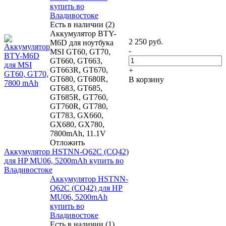
купить во
Владивостоке
Есть в наличии (2)
Аккумулятор BTY-
2 250
руб.
M6D для ноутбука
-
MSI GT60, GT70,
GT660, GT663,
GT663R, GT670,
+
GT680, GT680R,
В корзину
GT683, GT685,
GT685R, GT760,
GT760R, GT780,
GT783, GX660,
GX680, GX780,
7800mAh, 11.1V
Отложить
Аккумулятор HSTNN-Q62C (CQ42)
для HP MU06, 5200mAh купить во
Владивостоке
Аккумулятор HSTNN-
Q62C (CQ42) для HP
MU06, 5200mAh
купить во
Владивостоке
Есть в наличии (1)