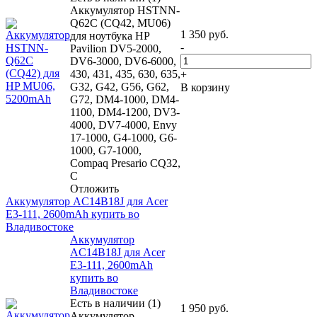
Аккумулятор HSTNN-
Q62C (CQ42, MU06)
1 350
руб.
для ноутбука HP
-
Pavilion DV5-2000,
DV6-3000, DV6-6000,
430, 431, 435, 630, 635,
+
G32, G42, G56, G62,
В корзину
G72, DM4-1000, DM4-
1100, DM4-1200, DV3-
4000, DV7-4000, Envy
17-1000, G4-1000, G6-
1000, G7-1000,
Compaq Presario CQ32,
C
Отложить
Аккумулятор AC14B18J для Acer
E3-111, 2600mAh купить во
Владивостоке
Аккумулятор
AC14B18J для Acer
E3-111, 2600mAh
купить во
Владивостоке
Есть в наличии (1)
1 950
руб.
Аккумулятор