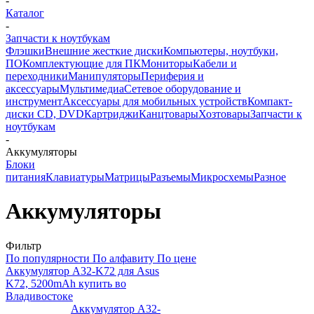
-
Каталог
-
Запчасти к ноутбукам
Флэшки
Внешние жесткие диски
Компьютеры, ноутбуки,
ПО
Комплектующие для ПК
Мониторы
Кабели и
переходники
Манипуляторы
Периферия и
аксессуары
Мультимедиа
Сетевое оборудование и
инструмент
Аксессуары для мобильных устройств
Компакт-
диски CD, DVD
Картриджи
Канцтовары
Хозтовары
Запчасти к
ноутбукам
-
Аккумуляторы
Блоки
питания
Клавиатуры
Матрицы
Разъемы
Микросхемы
Разное
Аккумуляторы
Фильтр
По популярности
По алфавиту
По цене
Аккумулятор A32-K72 для Asus
K72, 5200mAh купить во
Владивостоке
Аккумулятор A32-