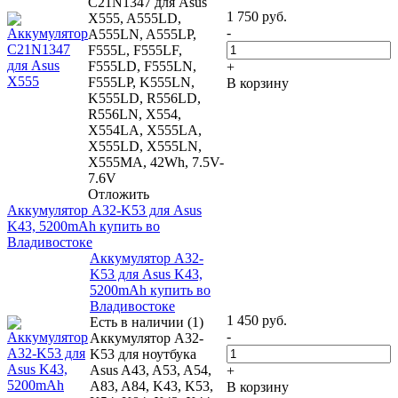
C21N1347 для Asus
1 750
руб.
X555, A555LD,
-
A555LN, A555LP,
F555L, F555LF,
F555LD, F555LN,
+
F555LP, K555LN,
В корзину
K555LD, R556LD,
R556LN, X554,
X554LA, X555LA,
X555LD, X555LN,
X555MA, 42Wh, 7.5V-
7.6V
Отложить
Аккумулятор A32-K53 для Asus
K43, 5200mAh купить во
Владивостоке
Аккумулятор A32-
K53 для Asus K43,
5200mAh купить во
Владивостоке
1 450
руб.
Есть в наличии (1)
-
Аккумулятор A32-
K53 для ноутбука
Asus A43, A53, A54,
+
A83, A84, K43, K53,
В корзину