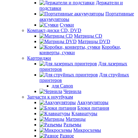
Держатели и
подставки
Портативные
аккумуляторы
Сумки
Компакт-диски CD, DVD
Матрицы CD
Матрицы DVD
Коробки,
конверты, сумки
Картриджи
Для лазерных
принтеров
Для струйных
принтеров
для Canon
Чернила
Запчасти к ноутбукам
Аккумуляторы
Блоки питания
Клавиатуры
Матрицы
Разъемы
Микросхемы
Разное