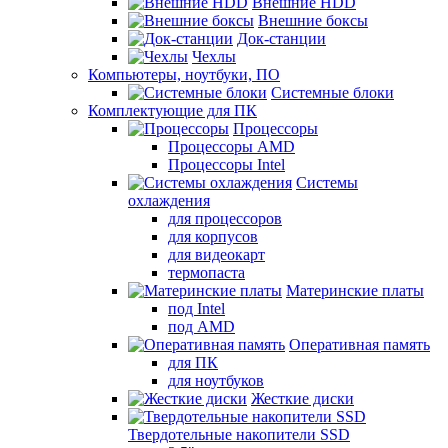
Внешние HDD
Внешние боксы
Док-станции
Чехлы
Компьютеры, ноутбуки, ПО
Системные блоки
Комплектующие для ПК
Процессоры
Процессоры AMD
Процессоры Intel
Системы
охлаждения
для процессоров
для корпусов
для видеокарт
термопаста
Материнские платы
под Intel
под AMD
Оперативная память
для ПК
для ноутбуков
Жесткие диски
Твердотельные накопители SSD