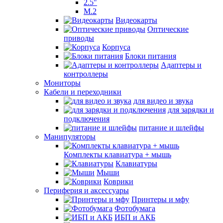
2.5"
M.2
Видеокарты
Оптические
приводы
Корпуса
Блоки питания
Адаптеры и
контроллеры
Мониторы
Кабели и переходники
для видео и звука
для зарядки и
подключения
питание и шлейфы
Манипуляторы
Комплекты клавиатура + мышь
Клавиатуры
Мыши
Коврики
Периферия и аксессуары
Принтеры и мфу
Фотобумага
ИБП и АКБ