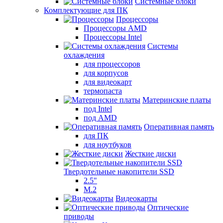
Системные блоки
Комплектующие для ПК
Процессоры
Процессоры AMD
Процессоры Intel
Системы
охлаждения
для процессоров
для корпусов
для видеокарт
термопаста
Материнские платы
под Intel
под AMD
Оперативная память
для ПК
для ноутбуков
Жесткие диски
Твердотельные накопители SSD
2.5"
M.2
Видеокарты
Оптические
приводы