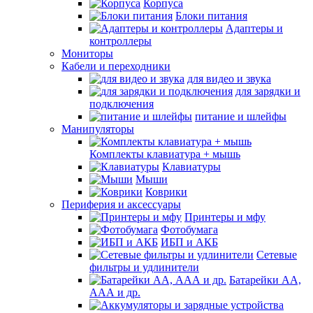
Корпуса
Блоки питания
Адаптеры и
контроллеры
Мониторы
Кабели и переходники
для видео и звука
для зарядки и
подключения
питание и шлейфы
Манипуляторы
Комплекты клавиатура + мышь
Клавиатуры
Мыши
Коврики
Периферия и аксессуары
Принтеры и мфу
Фотобумага
ИБП и АКБ
Сетевые
фильтры и удлинители
Батарейки АА,
ААА и др.