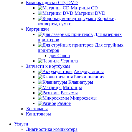
Компакт-диски CD, DVD
Матрицы CD
Матрицы DVD
Коробки,
конверты, сумки
Картриджи
Для лазерных
принтеров
Для струйных
принтеров
для Canon
Чернила
Запчасти к ноутбукам
Аккумуляторы
Блоки питания
Клавиатуры
Матрицы
Разъемы
Микросхемы
Разное
Хозтовары
Канцтовары
Услуги
Диагностика компьютера