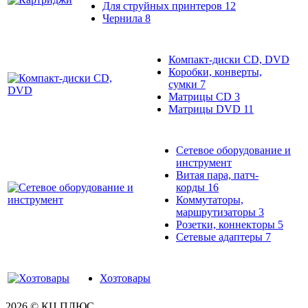
Для струйных принтеров
12
Чернила
8
Компакт-диски CD, DVD
Коробки, конверты,
сумки
7
Матрицы CD
3
Матрицы DVD
11
Сетевое оборудование и
инструмент
Витая пара, патч-
корды
16
Коммутаторы,
маршрутизаторы
3
Розетки, коннекторы
5
Сетевые адаптеры
7
Хозтовары
2026 © КЦ ПЛЮС