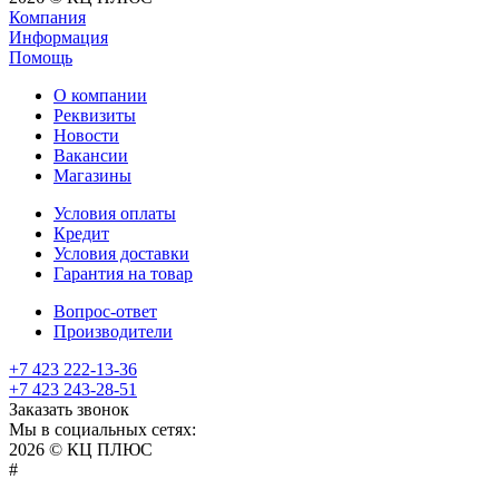
Компания
Информация
Помощь
О компании
Реквизиты
Новости
Вакансии
Магазины
Условия оплаты
Кредит
Условия доставки
Гарантия на товар
Вопрос-ответ
Производители
+7 423 222-13-36
+7 423 243-28-51
Заказать звонок
Мы в социальных сетях:
2026 © КЦ ПЛЮС
sexvediose
troll
hindiporno
kutta
bangalore
kiasa
bhabhi
america
kowalski
remonster
bf
bulu
nepali
#
سكس
سالب
pornostorage.net
nadimar
coxhamster.mobi
ladki
sex
hentai
ki
ammayi
page
hentai
film
pichr
movie
فلام
متناك