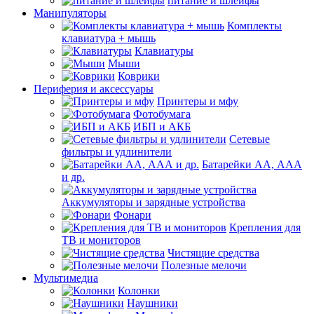
питание и шлейфы
Манипуляторы
Комплекты
клавиатура + мышь
Клавиатуры
Мыши
Коврики
Периферия и аксессуары
Принтеры и мфу
Фотобумага
ИБП и АКБ
Сетевые
фильтры и удлинители
Батарейки АА, ААА
и др.
Аккумуляторы и зарядные устройства
Фонари
Крепления для
ТВ и мониторов
Чистящие средства
Полезные мелочи
Мультимедиа
Колонки
Наушники