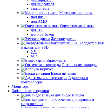
для видеокарт
термопаста
Материнские платы
под Intel
под AMD
Оперативная память
для ПК
для ноутбуков
Жесткие диски
Твердотельные
накопители SSD
2.5"
M.2
Видеокарты
Оптические приводы
Корпуса
Блоки питания
Адаптеры и
контроллеры
Мониторы
Кабели и переходники
для видео и звука
для зарядки и
подключения