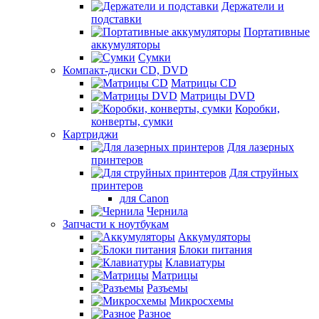
Держатели и
подставки
Портативные
аккумуляторы
Сумки
Компакт-диски CD, DVD
Матрицы CD
Матрицы DVD
Коробки,
конверты, сумки
Картриджи
Для лазерных
принтеров
Для струйных
принтеров
для Canon
Чернила
Запчасти к ноутбукам
Аккумуляторы
Блоки питания
Клавиатуры
Матрицы
Разъемы
Микросхемы
Разное