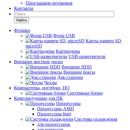
Приглашаем оптовиков
Контакты
Найти
Флэшки
Флэш USB
Карты памяти SD,
microSD
Картридеры
USB-разветвители
Внешние жесткие диски
Внешние HDD
Внешние боксы
Док-станции
Чехлы
Компьютеры, ноутбуки, ПО
Системные блоки
Комплектующие для ПК
Процессоры
Процессоры AMD
Процессоры Intel
Системы охлаждения
для процессоров
для корпусов