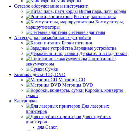
Микрофоны
Сетевое оборудование и инструмент
Витая пара, патч-корды
Розетки, коннекторы
Коммутаторы,
маршрутизаторы
Сетевые адаптеры
Аксессуары для мобильных устройств
Блоки питания
Зарядные устройства
Держатели и подставки
Портативные
аккумуляторы
Сумки
Компакт-диски CD, DVD
Матрицы CD
Матрицы DVD
Коробки, конверты,
сумки
Картриджи
Для лазерных
принтеров
Для струйных
принтеров
для Canon