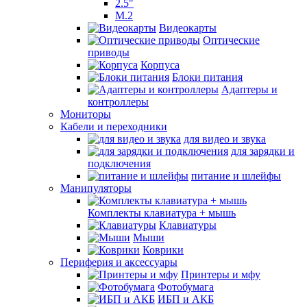
2.5"
M.2
Видеокарты
Оптические
приводы
Корпуса
Блоки питания
Адаптеры и
контроллеры
Мониторы
Кабели и переходники
для видео и звука
для зарядки и
подключения
питание и шлейфы
Манипуляторы
Комплекты клавиатура + мышь
Клавиатуры
Мыши
Коврики
Периферия и аксессуары
Принтеры и мфу
Фотобумага
ИБП и АКБ