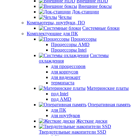
Внешние HDD
Внешние боксы
Док-станции
Чехлы
Компьютеры, ноутбуки, ПО
Системные блоки
Комплектующие для ПК
Процессоры
Процессоры AMD
Процессоры Intel
Системы
охлаждения
для процессоров
для корпусов
для видеокарт
термопаста
Материнские платы
под Intel
под AMD
Оперативная память
для ПК
для ноутбуков
Жесткие диски
Твердотельные накопители SSD