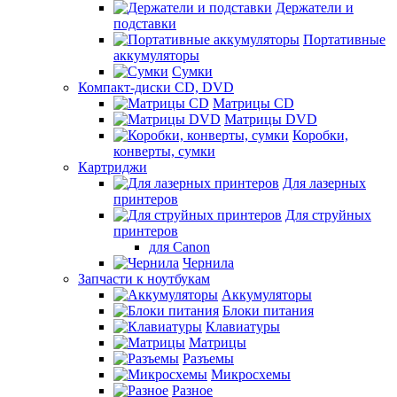
Держатели и
подставки
Портативные
аккумуляторы
Сумки
Компакт-диски CD, DVD
Матрицы CD
Матрицы DVD
Коробки,
конверты, сумки
Картриджи
Для лазерных
принтеров
Для струйных
принтеров
для Canon
Чернила
Запчасти к ноутбукам
Аккумуляторы
Блоки питания
Клавиатуры
Матрицы
Разъемы
Микросхемы
Разное