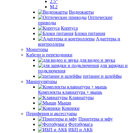
2.5"
M.2
Видеокарты
Оптические
приводы
Корпуса
Блоки питания
Адаптеры и
контроллеры
Мониторы
Кабели и переходники
для видео и звука
для зарядки и
подключения
питание и шлейфы
Манипуляторы
Комплекты клавиатура + мышь
Клавиатуры
Мыши
Коврики
Периферия и аксессуары
Принтеры и мфу
Фотобумага
ИБП и АКБ