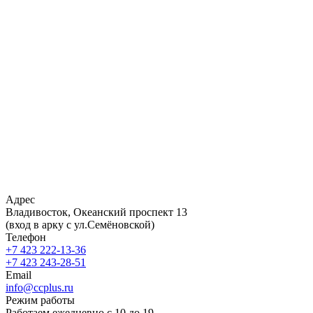
Адрес
Владивосток, Океанский проспект 13
(вход в арку с ул.Семёновской)
Телефон
+7 423 222-13-36
+7 423 243-28-51
Email
info@ccplus.ru
Режим работы
Работаем ежедневно с 10 до 19.