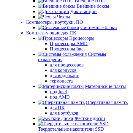
Внешние HDD
Внешние боксы
Док-станции
Чехлы
Компьютеры, ноутбуки, ПО
Системные блоки
Комплектующие для ПК
Процессоры
Процессоры AMD
Процессоры Intel
Системы
охлаждения
для процессоров
для корпусов
для видеокарт
термопаста
Материнские платы
под Intel
под AMD
Оперативная память
для ПК
для ноутбуков
Жесткие диски
Твердотельные накопители SSD