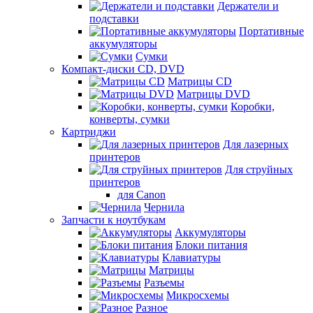
Держатели и
подставки
Портативные
аккумуляторы
Сумки
Компакт-диски CD, DVD
Матрицы CD
Матрицы DVD
Коробки,
конверты, сумки
Картриджи
Для лазерных
принтеров
Для струйных
принтеров
для Canon
Чернила
Запчасти к ноутбукам
Аккумуляторы
Блоки питания
Клавиатуры
Матрицы
Разъемы
Микросхемы
Разное