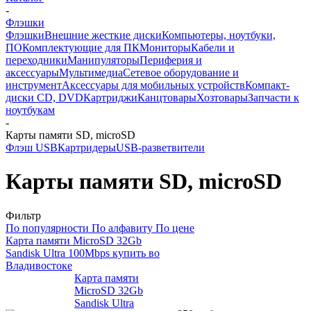
-
Флэшки
Флэшки
Внешние жесткие диски
Компьютеры, ноутбуки,
ПО
Комплектующие для ПК
Мониторы
Кабели и
переходники
Манипуляторы
Периферия и
аксессуары
Мультимедиа
Сетевое оборудование и
инструмент
Аксессуары для мобильных устройств
Компакт-
диски CD, DVD
Картриджи
Канцтовары
Хозтовары
Запчасти к
ноутбукам
-
Карты памяти SD, microSD
Флэш USB
Картридеры
USB-разветвители
Карты памяти SD, microSD
Фильтр
По популярности
По алфавиту
По цене
Карта памяти MicroSD 32Gb
Sandisk Ultra 100Mbps купить во
Владивостоке
Карта памяти
MicroSD 32Gb
Sandisk Ultra