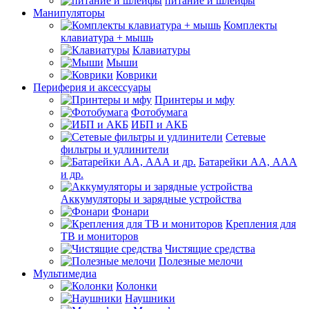
питание и шлейфы
Манипуляторы
Комплекты
клавиатура + мышь
Клавиатуры
Мыши
Коврики
Периферия и аксессуары
Принтеры и мфу
Фотобумага
ИБП и АКБ
Сетевые
фильтры и удлинители
Батарейки АА, ААА
и др.
Аккумуляторы и зарядные устройства
Фонари
Крепления для
ТВ и мониторов
Чистящие средства
Полезные мелочи
Мультимедиа
Колонки
Наушники