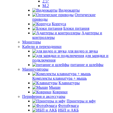
2.5"
M.2
Видеокарты
Оптические
приводы
Корпуса
Блоки питания
Адаптеры и
контроллеры
Мониторы
Кабели и переходники
для видео и звука
для зарядки и
подключения
питание и шлейфы
Манипуляторы
Комплекты клавиатура + мышь
Клавиатуры
Мыши
Коврики
Периферия и аксессуары
Принтеры и мфу
Фотобумага
ИБП и АКБ