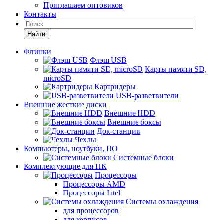
Приглашаем оптовиков
Контакты
Найти
Флэшки
Флэш USB
Карты памяти SD,
microSD
Картридеры
USB-разветвители
Внешние жесткие диски
Внешние HDD
Внешние боксы
Док-станции
Чехлы
Компьютеры, ноутбуки, ПО
Системные блоки
Комплектующие для ПК
Процессоры
Процессоры AMD
Процессоры Intel
Системы охлаждения
для процессоров
для корпусов