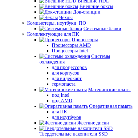
Внешние HDD
Внешние боксы
Док-станции
Чехлы
Компьютеры, ноутбуки, ПО
Системные блоки
Комплектующие для ПК
Процессоры
Процессоры AMD
Процессоры Intel
Системы
охлаждения
для процессоров
для корпусов
для видеокарт
термопаста
Материнские платы
под Intel
под AMD
Оперативная память
для ПК
для ноутбуков
Жесткие диски
Твердотельные накопители SSD