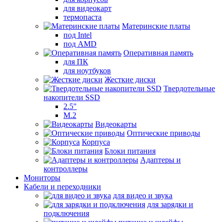
для видеокарт
термопаста
Материнские платы
под Intel
под AMD
Оперативная память
для ПК
для ноутбуков
Жесткие диски
Твердотельные
накопители SSD
2.5"
M.2
Видеокарты
Оптические приводы
Корпуса
Блоки питания
Адаптеры и
контроллеры
Мониторы
Кабели и переходники
для видео и звука
для зарядки и
подключения