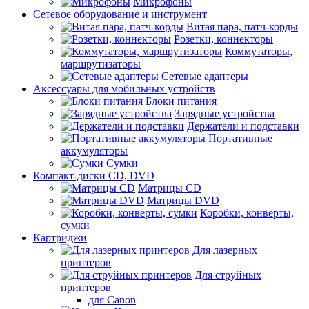
Микрофоны
Сетевое оборудование и инструмент
Витая пара, патч-корды
Розетки, коннекторы
Коммутаторы,
маршрутизаторы
Сетевые адаптеры
Аксессуары для мобильных устройств
Блоки питания
Зарядные устройства
Держатели и подставки
Портативные
аккумуляторы
Сумки
Компакт-диски CD, DVD
Матрицы CD
Матрицы DVD
Коробки, конверты,
сумки
Картриджи
Для лазерных
принтеров
Для струйных
принтеров
для Canon