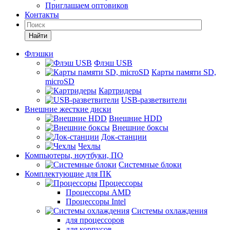
Приглашаем оптовиков
Контакты
Найти
Флэшки
Флэш USB
Карты памяти SD,
microSD
Картридеры
USB-разветвители
Внешние жесткие диски
Внешние HDD
Внешние боксы
Док-станции
Чехлы
Компьютеры, ноутбуки, ПО
Системные блоки
Комплектующие для ПК
Процессоры
Процессоры AMD
Процессоры Intel
Системы охлаждения
для процессоров
для корпусов