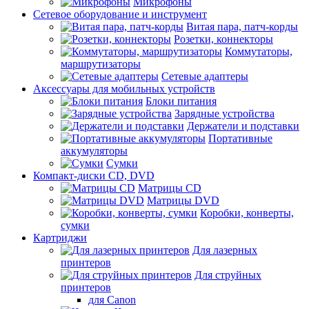
Микрофоны
Сетевое оборудование и инструмент
Витая пара, патч-корды
Розетки, коннекторы
Коммутаторы,
маршрутизаторы
Сетевые адаптеры
Аксессуары для мобильных устройств
Блоки питания
Зарядные устройства
Держатели и подставки
Портативные
аккумуляторы
Сумки
Компакт-диски CD, DVD
Матрицы CD
Матрицы DVD
Коробки, конверты,
сумки
Картриджи
Для лазерных
принтеров
Для струйных
принтеров
для Canon