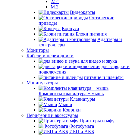
2.5"
M.2
Видеокарты
Оптические
приводы
Корпуса
Блоки питания
Адаптеры и
контроллеры
Мониторы
Кабели и переходники
для видео и звука
для зарядки и
подключения
питание и шлейфы
Манипуляторы
Комплекты клавиатура + мышь
Клавиатуры
Мыши
Коврики
Периферия и аксессуары
Принтеры и мфу
Фотобумага
ИБП и АКБ