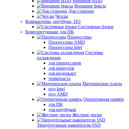
Внешние HDD
Внешние боксы
Док-станции
Чехлы
Компьютеры, ноутбуки, ПО
Системные блоки
Комплектующие для ПК
Процессоры
Процессоры AMD
Процессоры Intel
Системы
охлаждения
для процессоров
для корпусов
для видеокарт
термопаста
Материнские платы
под Intel
под AMD
Оперативная память
для ПК
для ноутбуков
Жесткие диски
Твердотельные накопители SSD