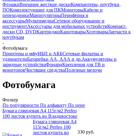
Флэшки
Внешние жесткие диски
Компьютеры, ноутбуки,
ПО
Комплектующие для ПК
Мониторы
Кабели и
переходники
Манипуляторы
Периферия и
аксессуары
Мультимедиа
Сетевое оборудование и
инструмент
Аксессуары для мобильных устройств
Компакт-
диски CD, DVD
Картриджи
Канцтовары
Хозтовары
Запчасти к
ноутбукам
-
Фотобумага
Принтеры и мфу
ИБП и АКБ
Сетевые фильтры и
удлинители
Батарейки АА, ААА и др.
Аккумуляторы и
зарядные устройства
Фонари
Крепления для ТВ и
мониторов
Чистящие средства
Полезные мелочи
Фотобумага
Фильтр
По популярности
По алфавиту
По цене
Бумага глянцевая A4 115г/м2 Perfeo
100 листов купить во Владивостоке
Бумага глянцевая A4
115г/м2 Perfeo 100
330
руб.
листов купить во