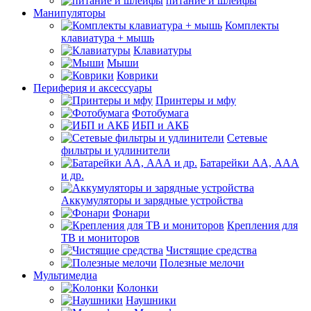
питание и шлейфы
Манипуляторы
Комплекты
клавиатура + мышь
Клавиатуры
Мыши
Коврики
Периферия и аксессуары
Принтеры и мфу
Фотобумага
ИБП и АКБ
Сетевые
фильтры и удлинители
Батарейки АА, ААА
и др.
Аккумуляторы и зарядные устройства
Фонари
Крепления для
ТВ и мониторов
Чистящие средства
Полезные мелочи
Мультимедиа
Колонки
Наушники