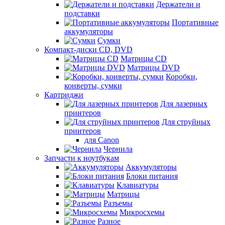
Держатели и
подставки
Портативные
аккумуляторы
Сумки
Компакт-диски CD, DVD
Матрицы CD
Матрицы DVD
Коробки,
конверты, сумки
Картриджи
Для лазерных
принтеров
Для струйных
принтеров
для Canon
Чернила
Запчасти к ноутбукам
Аккумуляторы
Блоки питания
Клавиатуры
Матрицы
Разъемы
Микросхемы
Разное