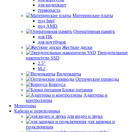
для видеокарт
термопаста
Материнские платы
под Intel
под AMD
Оперативная память
для ПК
для ноутбуков
Жесткие диски
Твердотельные
накопители SSD
2.5"
M.2
Видеокарты
Оптические приводы
Корпуса
Блоки питания
Адаптеры и
контроллеры
Мониторы
Кабели и переходники
для видео и звука
для зарядки и
подключения