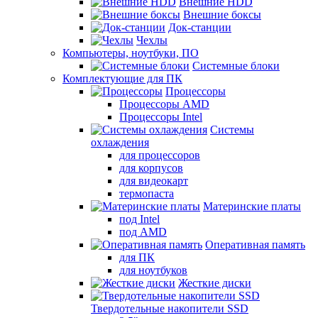
Внешние HDD
Внешние боксы
Док-станции
Чехлы
Компьютеры, ноутбуки, ПО
Системные блоки
Комплектующие для ПК
Процессоры
Процессоры AMD
Процессоры Intel
Системы
охлаждения
для процессоров
для корпусов
для видеокарт
термопаста
Материнские платы
под Intel
под AMD
Оперативная память
для ПК
для ноутбуков
Жесткие диски
Твердотельные накопители SSD