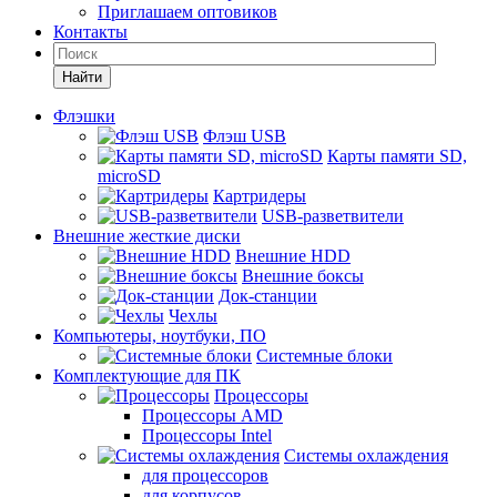
Приглашаем оптовиков
Контакты
Найти
Флэшки
Флэш USB
Карты памяти SD,
microSD
Картридеры
USB-разветвители
Внешние жесткие диски
Внешние HDD
Внешние боксы
Док-станции
Чехлы
Компьютеры, ноутбуки, ПО
Системные блоки
Комплектующие для ПК
Процессоры
Процессоры AMD
Процессоры Intel
Системы охлаждения
для процессоров
для корпусов