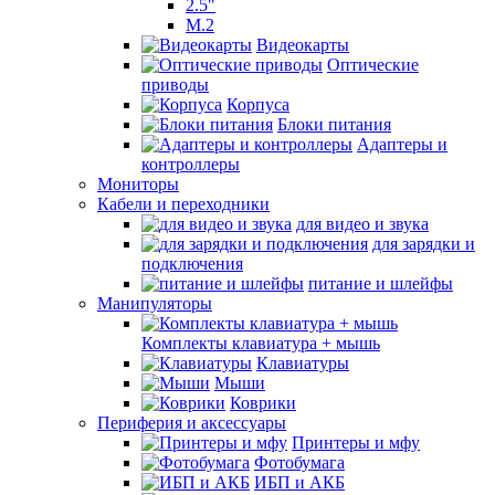
2.5"
M.2
Видеокарты
Оптические
приводы
Корпуса
Блоки питания
Адаптеры и
контроллеры
Мониторы
Кабели и переходники
для видео и звука
для зарядки и
подключения
питание и шлейфы
Манипуляторы
Комплекты клавиатура + мышь
Клавиатуры
Мыши
Коврики
Периферия и аксессуары
Принтеры и мфу
Фотобумага
ИБП и АКБ