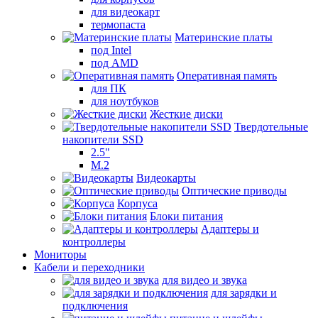
для видеокарт
термопаста
Материнские платы
под Intel
под AMD
Оперативная память
для ПК
для ноутбуков
Жесткие диски
Твердотельные
накопители SSD
2.5"
M.2
Видеокарты
Оптические приводы
Корпуса
Блоки питания
Адаптеры и
контроллеры
Мониторы
Кабели и переходники
для видео и звука
для зарядки и
подключения