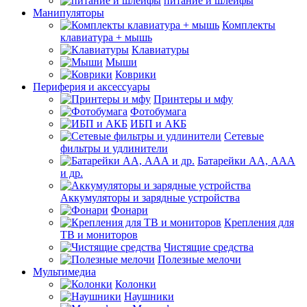
питание и шлейфы
Манипуляторы
Комплекты
клавиатура + мышь
Клавиатуры
Мыши
Коврики
Периферия и аксессуары
Принтеры и мфу
Фотобумага
ИБП и АКБ
Сетевые
фильтры и удлинители
Батарейки АА, ААА
и др.
Аккумуляторы и зарядные устройства
Фонари
Крепления для
ТВ и мониторов
Чистящие средства
Полезные мелочи
Мультимедиа
Колонки
Наушники