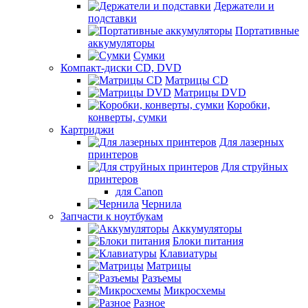
Держатели и
подставки
Портативные
аккумуляторы
Сумки
Компакт-диски CD, DVD
Матрицы CD
Матрицы DVD
Коробки,
конверты, сумки
Картриджи
Для лазерных
принтеров
Для струйных
принтеров
для Canon
Чернила
Запчасти к ноутбукам
Аккумуляторы
Блоки питания
Клавиатуры
Матрицы
Разъемы
Микросхемы
Разное