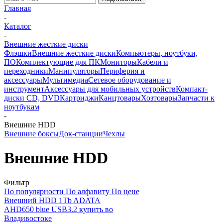
Главная
-
Каталог
-
Внешние жесткие диски
Флэшки
Внешние жесткие диски
Компьютеры, ноутбуки,
ПО
Комплектующие для ПК
Мониторы
Кабели и
переходники
Манипуляторы
Периферия и
аксессуары
Мультимедиа
Сетевое оборудование и
инструмент
Аксессуары для мобильных устройств
Компакт-
диски CD, DVD
Картриджи
Канцтовары
Хозтовары
Запчасти к
ноутбукам
-
Внешние HDD
Внешние боксы
Док-станции
Чехлы
Внешние HDD
Фильтр
По популярности
По алфавиту
По цене
Внешний HDD 1Tb ADATA
AHD650 blue USB3.2 купить во
Владивостоке