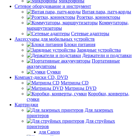
Микрофоны
Сетевое оборудование и инструмент
Витая пара, патч-корды
Розетки, коннекторы
Коммутаторы,
маршрутизаторы
Сетевые адаптеры
Аксессуары для мобильных устройств
Блоки питания
Зарядные устройства
Держатели и подставки
Портативные
аккумуляторы
Сумки
Компакт-диски CD, DVD
Матрицы CD
Матрицы DVD
Коробки, конверты,
сумки
Картриджи
Для лазерных
принтеров
Для струйных
принтеров
для Canon