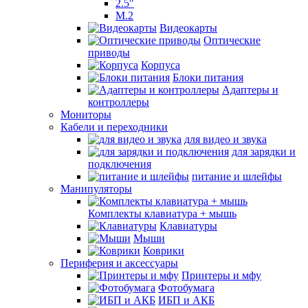
2.5"
M.2
Видеокарты
Оптические
приводы
Корпуса
Блоки питания
Адаптеры и
контроллеры
Мониторы
Кабели и переходники
для видео и звука
для зарядки и
подключения
питание и шлейфы
Манипуляторы
Комплекты клавиатура + мышь
Клавиатуры
Мыши
Коврики
Периферия и аксессуары
Принтеры и мфу
Фотобумага
ИБП и АКБ