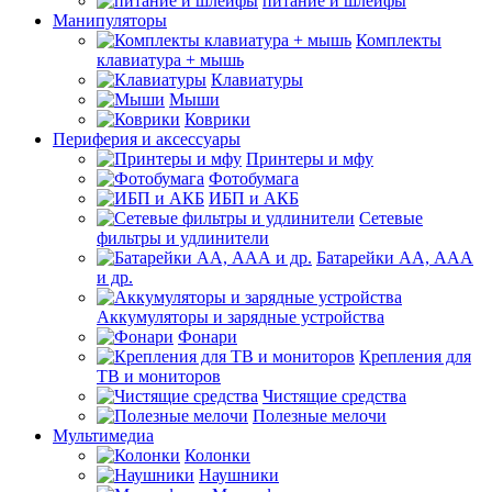
питание и шлейфы
Манипуляторы
Комплекты
клавиатура + мышь
Клавиатуры
Мыши
Коврики
Периферия и аксессуары
Принтеры и мфу
Фотобумага
ИБП и АКБ
Сетевые
фильтры и удлинители
Батарейки АА, ААА
и др.
Аккумуляторы и зарядные устройства
Фонари
Крепления для
ТВ и мониторов
Чистящие средства
Полезные мелочи
Мультимедиа
Колонки
Наушники