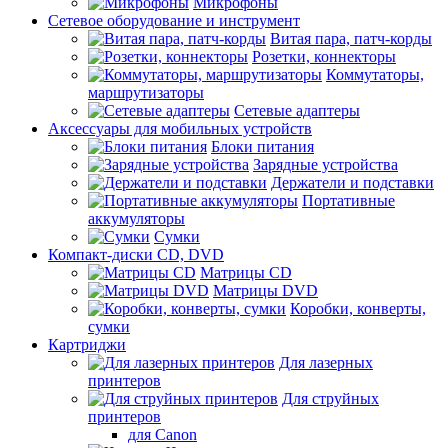
Микрофоны
Сетевое оборудование и инструмент
Витая пара, патч-корды
Розетки, коннекторы
Коммутаторы,
маршрутизаторы
Сетевые адаптеры
Аксессуары для мобильных устройств
Блоки питания
Зарядные устройства
Держатели и подставки
Портативные
аккумуляторы
Сумки
Компакт-диски CD, DVD
Матрицы CD
Матрицы DVD
Коробки, конверты,
сумки
Картриджи
Для лазерных
принтеров
Для струйных
принтеров
для Canon