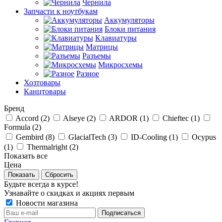
Чернила
Запчасти к ноутбукам
Аккумуляторы
Блоки питания
Клавиатуры
Матрицы
Разъемы
Микросхемы
Разное
Хозтовары
Канцтовары
Бренд
Accord (
2
)
Alseye (
2
)
ARDOR (
1
)
Chieftec (
1
)
Formula (
2
)
Gembird (
8
)
GlacialTech (
3
)
ID-Cooling (
1
)
Ocypus
(
1
)
Thermalright (
2
)
Показать все
Цена
Сбросить
Будьте всегда в курсе!
Узнавайте о скидках и акциях первым
Новости магазина