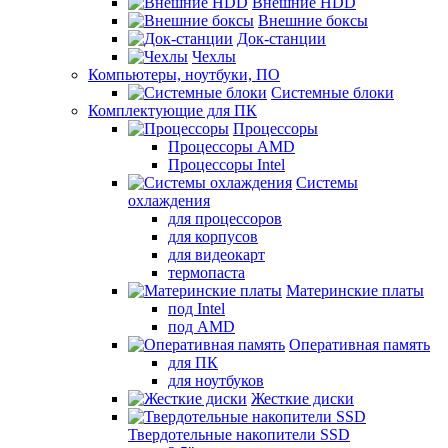
Внешние HDD
Внешние боксы
Док-станции
Чехлы
Компьютеры, ноутбуки, ПО
Системные блоки
Комплектующие для ПК
Процессоры
Процессоры AMD
Процессоры Intel
Системы
охлаждения
для процессоров
для корпусов
для видеокарт
термопаста
Материнские платы
под Intel
под AMD
Оперативная память
для ПК
для ноутбуков
Жесткие диски
Твердотельные накопители SSD