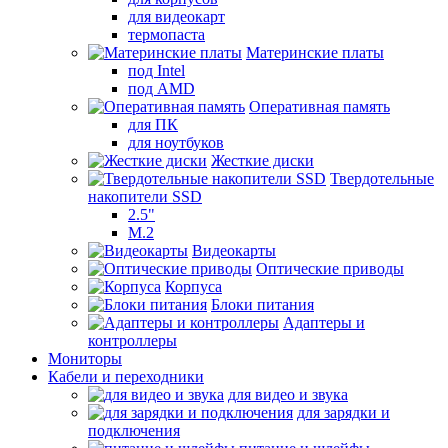
для видеокарт
термопаста
Материнские платы
под Intel
под AMD
Оперативная память
для ПК
для ноутбуков
Жесткие диски
Твердотельные
накопители SSD
2.5"
M.2
Видеокарты
Оптические приводы
Корпуса
Блоки питания
Адаптеры и
контроллеры
Мониторы
Кабели и переходники
для видео и звука
для зарядки и
подключения