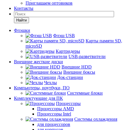
Приглашаем оптовиков
Контакты
Найти
Флэшки
Флэш USB
Карты памяти SD,
microSD
Картридеры
USB-разветвители
Внешние жесткие диски
Внешние HDD
Внешние боксы
Док-станции
Чехлы
Компьютеры, ноутбуки, ПО
Системные блоки
Комплектующие для ПК
Процессоры
Процессоры AMD
Процессоры Intel
Системы охлаждения
для процессоров
для корпусов