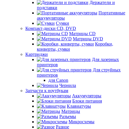
Держатели и
подставки
Портативные
аккумуляторы
Сумки
Компакт-диски CD, DVD
Матрицы CD
Матрицы DVD
Коробки,
конверты, сумки
Картриджи
Для лазерных
принтеров
Для струйных
принтеров
для Canon
Чернила
Запчасти к ноутбукам
Аккумуляторы
Блоки питания
Клавиатуры
Матрицы
Разъемы
Микросхемы
Разное