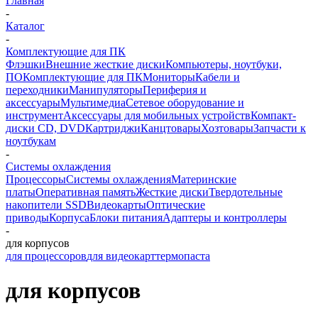
Главная
-
Каталог
-
Комплектующие для ПК
Флэшки
Внешние жесткие диски
Компьютеры, ноутбуки,
ПО
Комплектующие для ПК
Мониторы
Кабели и
переходники
Манипуляторы
Периферия и
аксессуары
Мультимедиа
Сетевое оборудование и
инструмент
Аксессуары для мобильных устройств
Компакт-
диски CD, DVD
Картриджи
Канцтовары
Хозтовары
Запчасти к
ноутбукам
-
Системы охлаждения
Процессоры
Системы охлаждения
Материнские
платы
Оперативная память
Жесткие диски
Твердотельные
накопители SSD
Видеокарты
Оптические
приводы
Корпуса
Блоки питания
Адаптеры и контроллеры
-
для корпусов
для процессоров
для видеокарт
термопаста
для корпусов