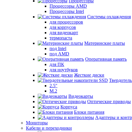
Процессоры
Процессоры AMD
Процессоры Intel
Системы охлаждения
для процессоров
для корпусов
для видеокарт
термопаста
Материнские платы
под Intel
под AMD
Оперативная память
для ПК
для ноутбуков
Жесткие диски
Твердотел
2.5"
M.2
Видеокарты
Оптические приводы
Корпуса
Блоки питания
Адаптеры и конт
Мониторы
Кабели и переходники