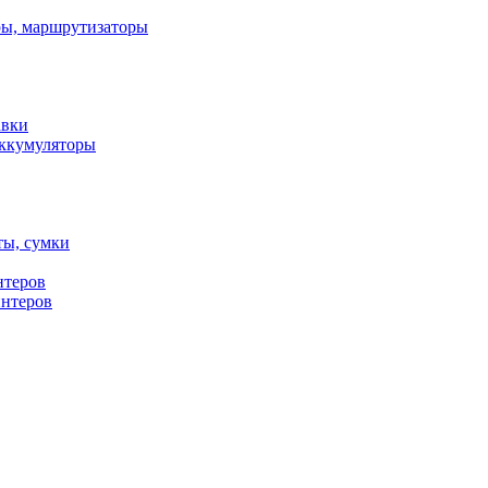
ы, маршрутизаторы
авки
ккумуляторы
ты, сумки
нтеров
интеров