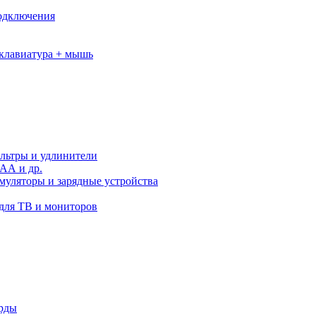
подключения
клавиатура + мышь
льтры и удлинители
АА и др.
муляторы и зарядные устройства
для ТВ и мониторов
орды