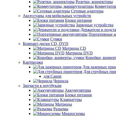
Розетки, коннекторы
Коммутатор
Сетевые адаптеры
Аксессуары для мобильных устройств
Блоки питания
Зарядные устройства
Держатели и подст
Портативные а
Сумки
Компакт-диски CD, DVD
Матрицы CD
Матрицы DVD
Коробки, конвер
Картриджи
Для лазерных при
Для струйных пр
для Canon
Чернила
Запчасти к ноутбукам
Аккумуляторы
Блоки питания
Клавиатуры
Матрицы
Разъемы
Микросхемы