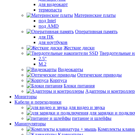
для видеокарт
термопаста
Материнские платы
под Intel
под AMD
Оперативная память
для ПК
для ноутбуков
Жесткие диски
Твердотельные 
2.5"
M.2
Видеокарты
Оптические приводы
Корпуса
Блоки питания
Адаптеры и контролле
Мониторы
Кабели и переходники
для видео и звука
для зарядки и подкл
питание и шлейфы
Манипуляторы
Комплекты клави
Клавиатуры