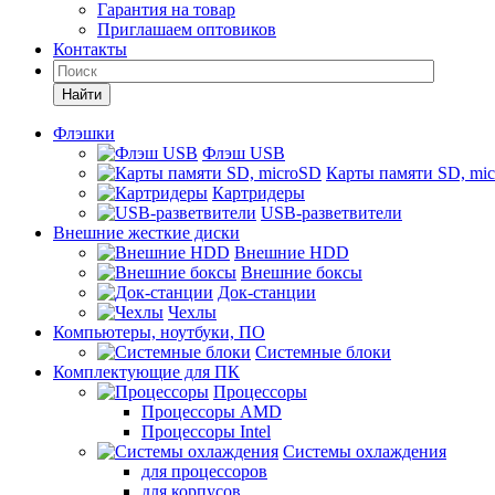
Гарантия на товар
Приглашаем оптовиков
Контакты
Найти
Флэшки
Флэш USB
Карты памяти SD, mi
Картридеры
USB-разветвители
Внешние жесткие диски
Внешние HDD
Внешние боксы
Док-станции
Чехлы
Компьютеры, ноутбуки, ПО
Системные блоки
Комплектующие для ПК
Процессоры
Процессоры AMD
Процессоры Intel
Системы охлаждения
для процессоров
для корпусов