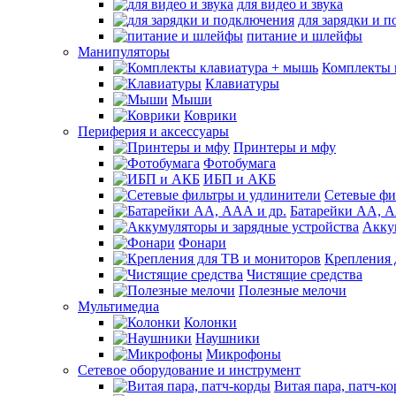
для видео и звука
для зарядки и 
питание и шлейфы
Манипуляторы
Комплекты 
Клавиатуры
Мыши
Коврики
Периферия и аксессуары
Принтеры и мфу
Фотобумага
ИБП и АКБ
Сетевые фи
Батарейки АА, А
Акку
Фонари
Крепления 
Чистящие средства
Полезные мелочи
Мультимедиа
Колонки
Наушники
Микрофоны
Сетевое оборудование и инструмент
Витая пара, патч-к