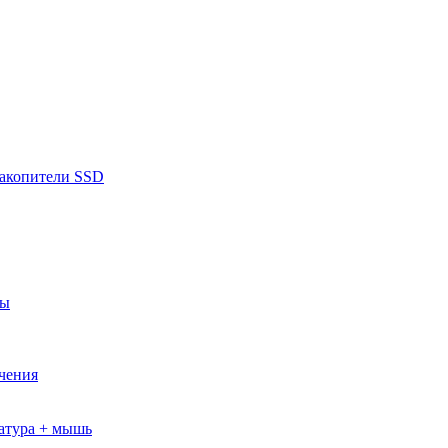
накопители SSD
ры
ючения
атура + мышь