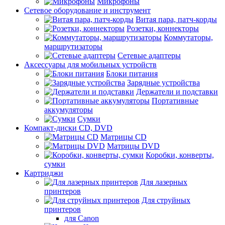
Микрофоны
Сетевое оборудование и инструмент
Витая пара, патч-корды
Розетки, коннекторы
Коммутаторы,
маршрутизаторы
Сетевые адаптеры
Аксессуары для мобильных устройств
Блоки питания
Зарядные устройства
Держатели и подставки
Портативные
аккумуляторы
Сумки
Компакт-диски CD, DVD
Матрицы CD
Матрицы DVD
Коробки, конверты,
сумки
Картриджи
Для лазерных
принтеров
Для струйных
принтеров
для Canon