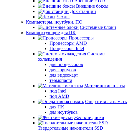
Внешние HDD
Внешние боксы
Док-станции
Чехлы
Компьютеры, ноутбуки, ПО
Системные блоки
Комплектующие для ПК
Процессоры
Процессоры AMD
Процессоры Intel
Системы
охлаждения
для процессоров
для корпусов
для видеокарт
термопаста
Материнские платы
под Intel
под AMD
Оперативная память
для ПК
для ноутбуков
Жесткие диски
Твердотельные накопители SSD