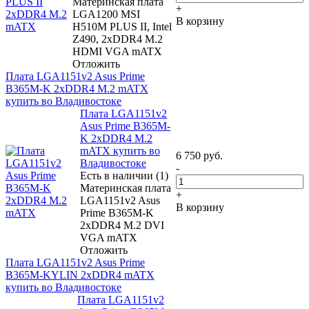
Материнская плата
+
LGA1200 MSI
В корзину
H510M PLUS II, Intel
Z490, 2xDDR4 M.2
HDMI VGA mATX
Отложить
Плата LGA1151v2 Asus Prime
B365M-K 2xDDR4 M.2 mATX
купить во Владивостоке
Плата LGA1151v2
Asus Prime B365M-
K 2xDDR4 M.2
mATX купить во
6 750
руб.
Владивостоке
-
Есть в наличии (1)
Материнская плата
+
LGA1151v2 Asus
В корзину
Prime B365M-K
2xDDR4 M.2 DVI
VGA mATX
Отложить
Плата LGA1151v2 Asus Prime
B365M-KYLIN 2xDDR4 mATX
купить во Владивостоке
Плата LGA1151v2