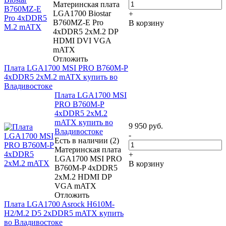
Материнская плата
LGA1700 Biostar
+
B760MZ-E Pro
В корзину
4xDDR5 2xM.2 DP
HDMI DVI VGA
mATX
Отложить
Плата LGA1700 MSI PRO B760M-P
4xDDR5 2xM.2 mATX купить во
Владивостоке
Плата LGA1700 MSI
PRO B760M-P
4xDDR5 2xM.2
mATX купить во
9 950
руб.
Владивостоке
-
Есть в наличии (2)
Материнская плата
+
LGA1700 MSI PRO
В корзину
B760M-P 4xDDR5
2xM.2 HDMI DP
VGA mATX
Отложить
Плата LGA1700 Asrock H610M-
H2/M.2 D5 2xDDR5 mATX купить
во Владивостоке