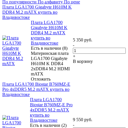
По популярности
По алфавиту
По цене
Плата LGA1700 Gigabyte H610M K
DDR4 M.2 mATX купить во
Владивостоке
Плата LGA1700
Gigabyte H610M K
DDR4 M.2 mATX
купить во
5 350
руб.
Владивостоке
-
Есть в наличии (8)
Материнская плата
+
LGA1700 Gigabyte
В корзину
H610M K DDR4
2xDDR4 M.2 HDMI
mATX
Отложить
Плата LGA1700 Biostar B760MZ-E
Pro 4xDDR5 M.2 mATX купить во
Владивостоке
Плата LGA1700
Biostar B760MZ-E Pro
4xDDR5 M.2 mATX
купить во
9 550
руб.
Владивостоке
-
Есть в наличии (2)