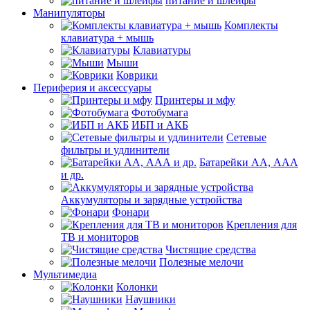
питание и шлейфы
Манипуляторы
Комплекты
клавиатура + мышь
Клавиатуры
Мыши
Коврики
Периферия и аксессуары
Принтеры и мфу
Фотобумага
ИБП и АКБ
Сетевые
фильтры и удлинители
Батарейки АА, ААА
и др.
Аккумуляторы и зарядные устройства
Фонари
Крепления для
ТВ и мониторов
Чистящие средства
Полезные мелочи
Мультимедиа
Колонки
Наушники