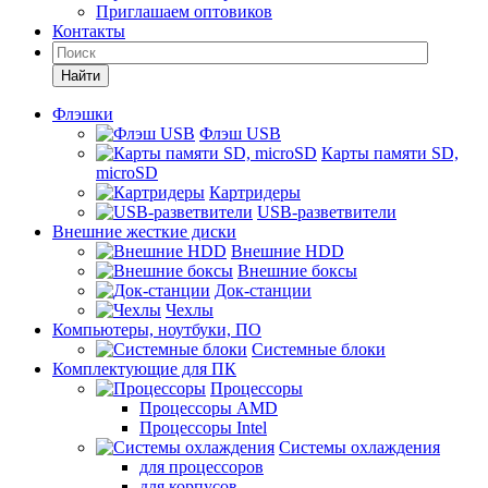
Приглашаем оптовиков
Контакты
Найти
Флэшки
Флэш USB
Карты памяти SD,
microSD
Картридеры
USB-разветвители
Внешние жесткие диски
Внешние HDD
Внешние боксы
Док-станции
Чехлы
Компьютеры, ноутбуки, ПО
Системные блоки
Комплектующие для ПК
Процессоры
Процессоры AMD
Процессоры Intel
Системы охлаждения
для процессоров
для корпусов