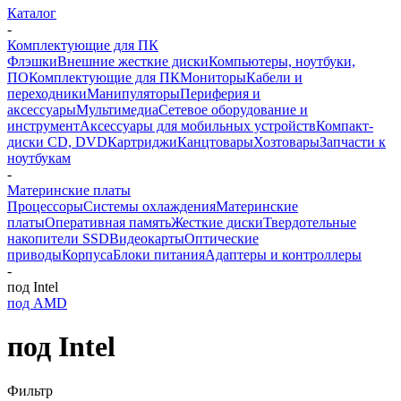
Каталог
-
Комплектующие для ПК
Флэшки
Внешние жесткие диски
Компьютеры, ноутбуки,
ПО
Комплектующие для ПК
Мониторы
Кабели и
переходники
Манипуляторы
Периферия и
аксессуары
Мультимедиа
Сетевое оборудование и
инструмент
Аксессуары для мобильных устройств
Компакт-
диски CD, DVD
Картриджи
Канцтовары
Хозтовары
Запчасти к
ноутбукам
-
Материнские платы
Процессоры
Системы охлаждения
Материнские
платы
Оперативная память
Жесткие диски
Твердотельные
накопители SSD
Видеокарты
Оптические
приводы
Корпуса
Блоки питания
Адаптеры и контроллеры
-
под Intel
под AMD
под Intel
Фильтр