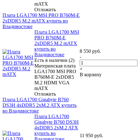
mATX
Отложить
Плата LGA1700 MSI PRO B760M-E
2xDDR5 M.2 mATX купить во
Владивостоке
Плата LGA1700 MSI
PRO B760M-E
2xDDR5 M.2 mATX
купить во
8 550
руб.
Владивостоке
-
Есть в наличии (2)
Материнская плата
+
LGA1700 MSI PRO
В корзину
B760M-E 2xDDR5
M.2 HDMI VGA
mATX
Отложить
Плата LGA1700 Gigabyte B760
DS3H 4xDDR5 2xM.2 ATX купить
во Владивостоке
Плата LGA1700
Gigabyte B760 DS3H
4xDDR5 2xM.2 ATX
купить во
11 950
руб.
Владивостоке