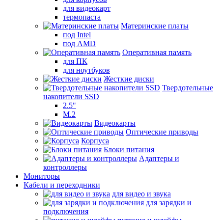
для видеокарт
термопаста
Материнские платы
под Intel
под AMD
Оперативная память
для ПК
для ноутбуков
Жесткие диски
Твердотельные
накопители SSD
2.5"
M.2
Видеокарты
Оптические приводы
Корпуса
Блоки питания
Адаптеры и
контроллеры
Мониторы
Кабели и переходники
для видео и звука
для зарядки и
подключения