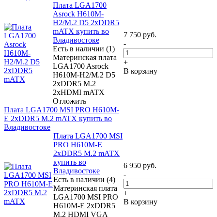
Плата LGA1700
Asrock H610M-
H2/M.2 D5 2xDDR5
mATX купить во
7 750
руб.
Владивостоке
-
Есть в наличии (1)
Материнская плата
+
LGA1700 Asrock
В корзину
H610M-H2/M.2 D5
2xDDR5 M.2
2xHDMI mATX
Отложить
Плата LGA1700 MSI PRO H610M-
E 2xDDR5 M.2 mATX купить во
Владивостоке
Плата LGA1700 MSI
PRO H610M-E
2xDDR5 M.2 mATX
купить во
6 950
руб.
Владивостоке
-
Есть в наличии (4)
Материнская плата
+
LGA1700 MSI PRO
В корзину
H610M-E 2xDDR5
M.2 HDMI VGA