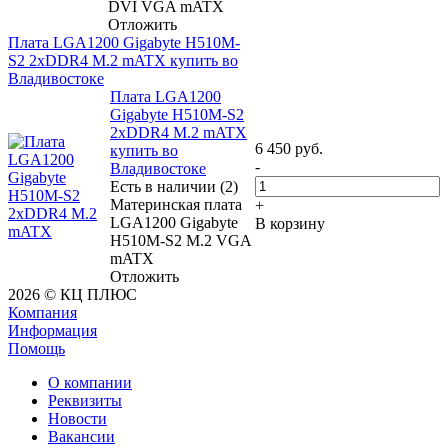
DVI VGA mATX
Отложить
Плата LGA1200 Gigabyte H510M-
S2 2xDDR4 M.2 mATX купить во
Владивостоке
Плата LGA1200
Gigabyte H510M-S2
2xDDR4 M.2 mATX
6 450
руб.
купить во
-
Владивостоке
Есть в наличии (2)
Материнская плата
+
LGA1200 Gigabyte
В корзину
H510M-S2 M.2 VGA
mATX
Отложить
2026 © КЦ ПЛЮС
Компания
Информация
Помощь
О компании
Реквизиты
Новости
Вакансии