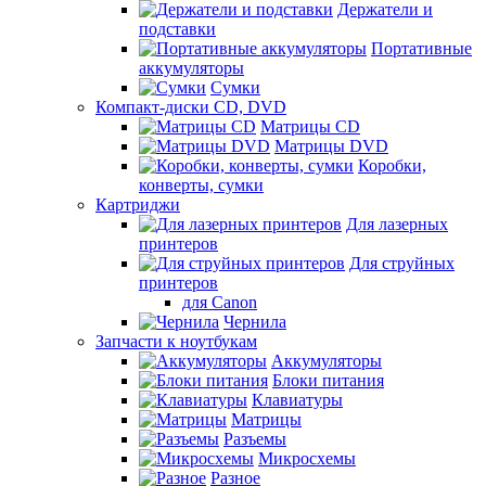
Держатели и
подставки
Портативные
аккумуляторы
Сумки
Компакт-диски CD, DVD
Матрицы CD
Матрицы DVD
Коробки,
конверты, сумки
Картриджи
Для лазерных
принтеров
Для струйных
принтеров
для Canon
Чернила
Запчасти к ноутбукам
Аккумуляторы
Блоки питания
Клавиатуры
Матрицы
Разъемы
Микросхемы
Разное