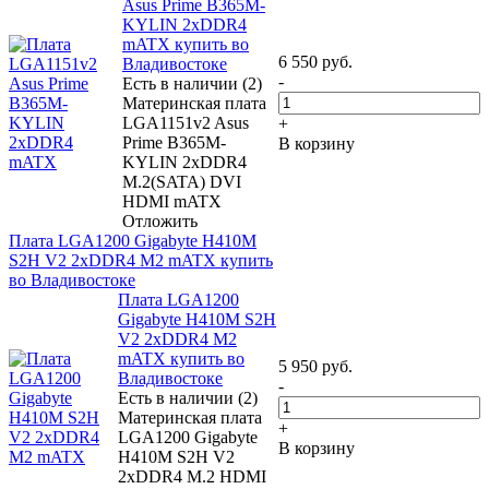
Asus Prime B365M-
KYLIN 2xDDR4
mATX купить во
6 550
руб.
Владивостоке
-
Есть в наличии (2)
Материнская плата
LGA1151v2 Asus
+
Prime B365M-
В корзину
KYLIN 2xDDR4
M.2(SATA) DVI
HDMI mATX
Отложить
Плата LGA1200 Gigabyte H410M
S2H V2 2xDDR4 M2 mATX купить
во Владивостоке
Плата LGA1200
Gigabyte H410M S2H
V2 2xDDR4 M2
mATX купить во
5 950
руб.
Владивостоке
-
Есть в наличии (2)
Материнская плата
+
LGA1200 Gigabyte
В корзину
H410M S2H V2
2xDDR4 M.2 HDMI