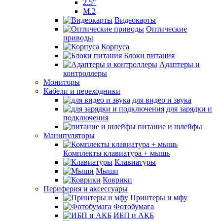
2.5"
M.2
Видеокарты
Оптические
приводы
Корпуса
Блоки питания
Адаптеры и
контроллеры
Мониторы
Кабели и переходники
для видео и звука
для зарядки и
подключения
питание и шлейфы
Манипуляторы
Комплекты клавиатура + мышь
Клавиатуры
Мыши
Коврики
Периферия и аксессуары
Принтеры и мфу
Фотобумага
ИБП и АКБ