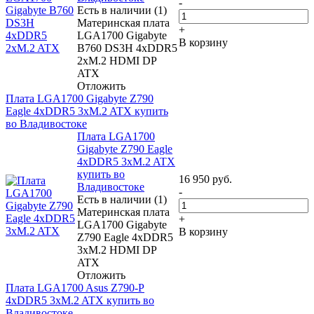
-
Есть в наличии (1)
Материнская плата
+
LGA1700 Gigabyte
В корзину
B760 DS3H 4xDDR5
2xM.2 HDMI DP
ATX
Отложить
Плата LGA1700 Gigabyte Z790
Eagle 4xDDR5 3xM.2 ATX купить
во Владивостоке
Плата LGA1700
Gigabyte Z790 Eagle
4xDDR5 3xM.2 ATX
купить во
16 950
руб.
Владивостоке
-
Есть в наличии (1)
Материнская плата
+
LGA1700 Gigabyte
В корзину
Z790 Eagle 4xDDR5
3xM.2 HDMI DP
ATX
Отложить
Плата LGA1700 Asus Z790-P
4xDDR5 3xM.2 ATX купить во
Владивостоке