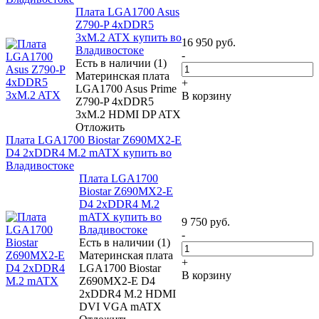
Плата LGA1700 Asus
Z790-P 4xDDR5
3xM.2 ATX купить во
16 950
руб.
Владивостоке
-
Есть в наличии (1)
Материнская плата
+
LGA1700 Asus Prime
В корзину
Z790-P 4xDDR5
3xM.2 HDMI DP ATX
Отложить
Плата LGA1700 Biostar Z690MX2-E
D4 2xDDR4 M.2 mATX купить во
Владивостоке
Плата LGA1700
Biostar Z690MX2-E
D4 2xDDR4 M.2
mATX купить во
9 750
руб.
Владивостоке
-
Есть в наличии (1)
Материнская плата
+
LGA1700 Biostar
В корзину
Z690MX2-E D4
2xDDR4 M.2 HDMI
DVI VGA mATX