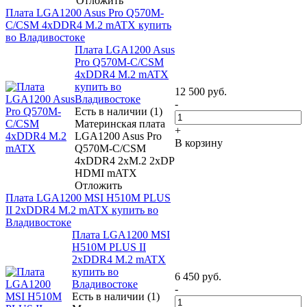
Отложить
Плата LGA1200 Asus Pro Q570M-
C/CSM 4xDDR4 M.2 mATX купить
во Владивостоке
Плата LGA1200 Asus
Pro Q570M-C/CSM
4xDDR4 M.2 mATX
купить во
12 500
руб.
Владивостоке
-
Есть в наличии (1)
Материнская плата
+
LGA1200 Asus Pro
В корзину
Q570M-C/CSM
4xDDR4 2xM.2 2xDP
HDMI mATX
Отложить
Плата LGA1200 MSI H510M PLUS
II 2xDDR4 M.2 mATX купить во
Владивостоке
Плата LGA1200 MSI
H510M PLUS II
2xDDR4 M.2 mATX
купить во
6 450
руб.
Владивостоке
-
Есть в наличии (1)