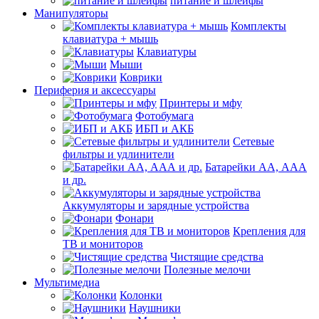
питание и шлейфы
Манипуляторы
Комплекты
клавиатура + мышь
Клавиатуры
Мыши
Коврики
Периферия и аксессуары
Принтеры и мфу
Фотобумага
ИБП и АКБ
Сетевые
фильтры и удлинители
Батарейки АА, ААА
и др.
Аккумуляторы и зарядные устройства
Фонари
Крепления для
ТВ и мониторов
Чистящие средства
Полезные мелочи
Мультимедиа
Колонки
Наушники