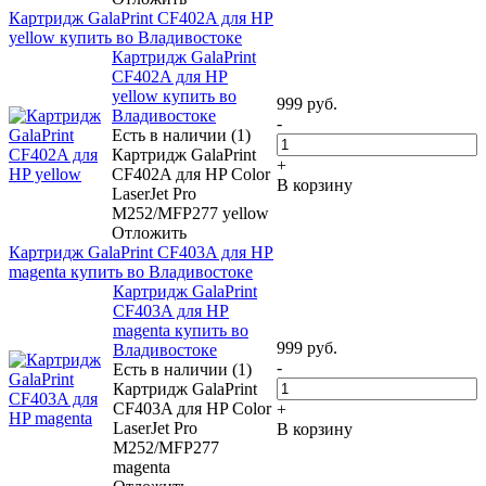
Картридж GalaPrint CF402A для HP
yellow купить во Владивостоке
Картридж GalaPrint
CF402A для HP
yellow купить во
999
руб.
Владивостоке
-
Есть в наличии (1)
Картридж GalaPrint
+
CF402A для HP Color
В корзину
LaserJet Pro
M252/MFP277 yellow
Отложить
Картридж GalaPrint CF403A для HP
magenta купить во Владивостоке
Картридж GalaPrint
CF403A для HP
magenta купить во
999
руб.
Владивостоке
-
Есть в наличии (1)
Картридж GalaPrint
CF403A для HP Color
+
LaserJet Pro
В корзину
M252/MFP277
magenta