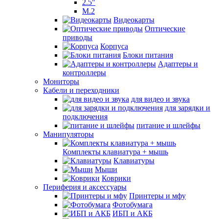
2.5"
M.2
Видеокарты
Оптические
приводы
Корпуса
Блоки питания
Адаптеры и
контроллеры
Мониторы
Кабели и переходники
для видео и звука
для зарядки и
подключения
питание и шлейфы
Манипуляторы
Комплекты клавиатура + мышь
Клавиатуры
Мыши
Коврики
Периферия и аксессуары
Принтеры и мфу
Фотобумага
ИБП и АКБ