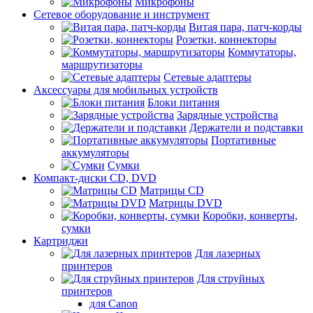
Микрофоны
Сетевое оборудование и инструмент
Витая пара, патч-корды
Розетки, коннекторы
Коммутаторы,
маршрутизаторы
Сетевые адаптеры
Аксессуары для мобильных устройств
Блоки питания
Зарядные устройства
Держатели и подставки
Портативные
аккумуляторы
Сумки
Компакт-диски CD, DVD
Матрицы CD
Матрицы DVD
Коробки, конверты,
сумки
Картриджи
Для лазерных
принтеров
Для струйных
принтеров
для Canon