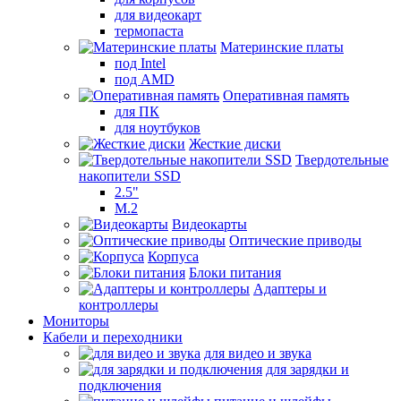
для видеокарт
термопаста
Материнские платы
под Intel
под AMD
Оперативная память
для ПК
для ноутбуков
Жесткие диски
Твердотельные
накопители SSD
2.5"
M.2
Видеокарты
Оптические приводы
Корпуса
Блоки питания
Адаптеры и
контроллеры
Мониторы
Кабели и переходники
для видео и звука
для зарядки и
подключения