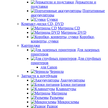
Держатели и
подставки
Портативные
аккумуляторы
Сумки
Компакт-диски CD, DVD
Матрицы CD
Матрицы DVD
Коробки,
конверты, сумки
Картриджи
Для лазерных
принтеров
Для струйных
принтеров
для Canon
Чернила
Запчасти к ноутбукам
Аккумуляторы
Блоки питания
Клавиатуры
Матрицы
Разъемы
Микросхемы
Разное