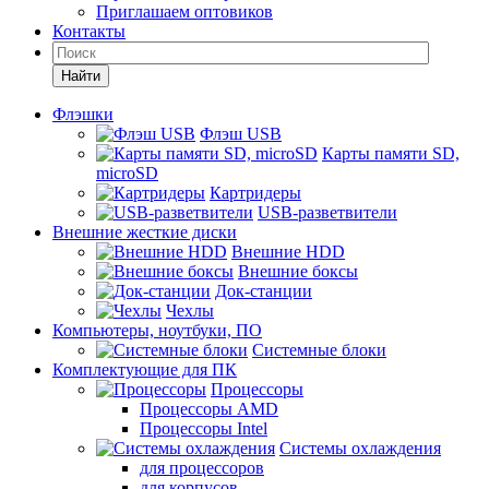
Приглашаем оптовиков
Контакты
Найти
Флэшки
Флэш USB
Карты памяти SD,
microSD
Картридеры
USB-разветвители
Внешние жесткие диски
Внешние HDD
Внешние боксы
Док-станции
Чехлы
Компьютеры, ноутбуки, ПО
Системные блоки
Комплектующие для ПК
Процессоры
Процессоры AMD
Процессоры Intel
Системы охлаждения
для процессоров
для корпусов