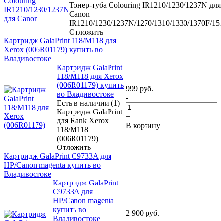
Тонер-туба Colouring IR1210/1230/1237N для
Canon
IR1210/1230/1237N/1270/1310/1330/1370F/15
Отложить
Картридж GalaPrint 118/M118 для
Xerox (006R01179) купить во
Владивостоке
Картридж GalaPrint
118/M118 для Xerox
(006R01179) купить
999
руб.
во Владивостоке
-
Есть в наличии (1)
Картридж GalaPrint
+
для Rank Xerox
В корзину
118/M118
(006R01179)
Отложить
Картридж GalaPrint C9733A для
HP/Canon magenta купить во
Владивостоке
Картридж GalaPrint
C9733A для
HP/Canon magenta
купить во
2 900
руб.
Владивостоке