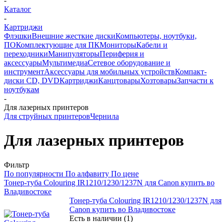
-
Каталог
-
Картриджи
Флэшки
Внешние жесткие диски
Компьютеры, ноутбуки,
ПО
Комплектующие для ПК
Мониторы
Кабели и
переходники
Манипуляторы
Периферия и
аксессуары
Мультимедиа
Сетевое оборудование и
инструмент
Аксессуары для мобильных устройств
Компакт-
диски CD, DVD
Картриджи
Канцтовары
Хозтовары
Запчасти к
ноутбукам
-
Для лазерных принтеров
Для струйных принтеров
Чернила
Для лазерных принтеров
Фильтр
По популярности
По алфавиту
По цене
Тонер-туба Colouring IR1210/1230/1237N для Canon купить во
Владивостоке
Тонер-туба Colouring IR1210/1230/1237N для
Canon купить во Владивостоке
Есть в наличии (1)