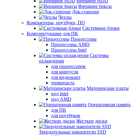
Внешние HDD
Внешние боксы
Док-станции
Чехлы
Компьютеры, ноутбуки, ПО
Системные блоки
Комплектующие для ПК
Процессоры
Процессоры AMD
Процессоры Intel
Системы
охлаждения
для процессоров
для корпусов
для видеокарт
термопаста
Материнские платы
под Intel
под AMD
Оперативная память
для ПК
для ноутбуков
Жесткие диски
Твердотельные накопители SSD