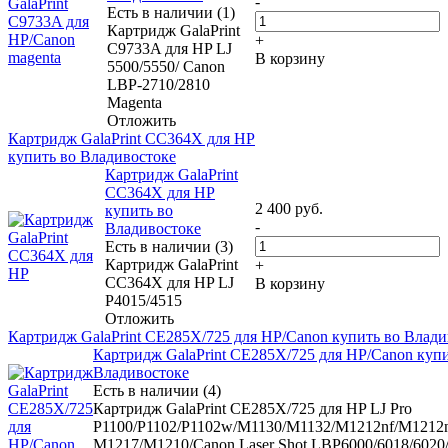
-
Есть в наличии (1)
Картридж GalaPrint
+
C9733A для HP LJ
В корзину
5500/5550/ Canon
LBP-2710/2810
Magenta
Отложить
Картридж GalaPrint CC364X для HP
купить во Владивостоке
Картридж GalaPrint
CC364X для HP
2 400
руб.
купить во
-
Владивостоке
Есть в наличии (3)
Картридж GalaPrint
+
CC364X для HP LJ
В корзину
P4015/4515
Отложить
Картридж GalaPrint CE285X/725 для HP/Canon купить во Влади
Картридж GalaPrint CE285X/725 для HP/Canon купи
Владивостоке
Есть в наличии (4)
Картридж GalaPrint CE285X/725 для HP LJ Pro
P1100/P1102/P1102w/M1130/M1132/M1212nf/M1212n
М1217/M1210/Canon Laser Shot LBP6000/6018/6020