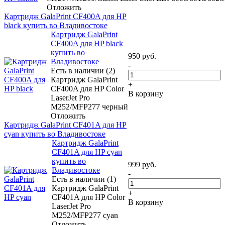
Отложить
Картридж GalaPrint CF400A для HP
black купить во Владивостоке
Картридж GalaPrint
CF400A для HP black
купить во
950
руб.
Владивостоке
-
Есть в наличии (2)
Картридж GalaPrint
+
CF400A для HP Color
В корзину
LaserJet Pro
M252/MFP277 черный
Отложить
Картридж GalaPrint CF401A для HP
cyan купить во Владивостоке
Картридж GalaPrint
CF401A для HP cyan
купить во
999
руб.
Владивостоке
-
Есть в наличии (1)
Картридж GalaPrint
+
CF401A для HP Color
В корзину
LaserJet Pro
M252/MFP277 cyan
Отложить