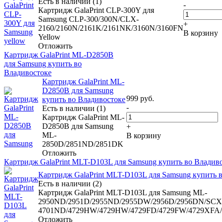
Есть в наличии (1)
-
Картридж GalaPrint CLP-300Y для
Samsung CLP-300/300N/CLX-
+
2160/2160N/2161K/2161NK/3160N/3160FN
В корзину
Yellow
Отложить
Картридж GalaPrint ML-D2850B
для Samsung купить во
Владивостоке
Картридж GalaPrint ML-
D2850B для Samsung
999
руб.
купить во Владивостоке
-
Есть в наличии (1)
Картридж GalaPrint ML-
D2850B для Samsung
+
ML-
В корзину
2850D/2851ND/2851DK
Отложить
Картридж GalaPrint MLT-D103L для Samsung купить во Владив
Картридж GalaPrint MLT-D103L для Samsung купить 
Есть в наличии (2)
Картридж GalaPrint MLT-D103L для Samsung ML-
2950ND/2951D/2955ND/2955DW/2956D/2956DN/SCX
4701ND/4729HW/4729HW/4729FD/4729FW/4729XFA
Отложить