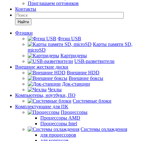
Приглашаем оптовиков
Контакты
Найти
Флэшки
Флэш USB
Карты памяти SD,
microSD
Картридеры
USB-разветвители
Внешние жесткие диски
Внешние HDD
Внешние боксы
Док-станции
Чехлы
Компьютеры, ноутбуки, ПО
Системные блоки
Комплектующие для ПК
Процессоры
Процессоры AMD
Процессоры Intel
Системы охлаждения
для процессоров
для корпусов