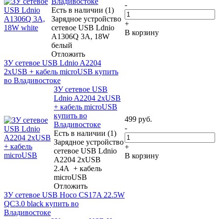
Владивостоке
-
Есть в наличии (1)
Зарядное устройство
+
сетевое USB Ldnio
В корзину
A1306Q 3A, 18W
белый
Отложить
ЗУ сетевое USB Ldnio A2204
2xUSB + кабель microUSB купить
во Владивостоке
ЗУ сетевое USB
Ldnio A2204 2xUSB
+ кабель microUSB
купить во
499
руб.
Владивостоке
-
Есть в наличии (1)
Зарядное устройство
+
сетевое USB Ldnio
В корзину
A2204 2xUSB
2.4A + кабель
microUSB
Отложить
ЗУ сетевое USB Hoco CS17A 22.5W
QC3.0 black купить во
Владивостоке