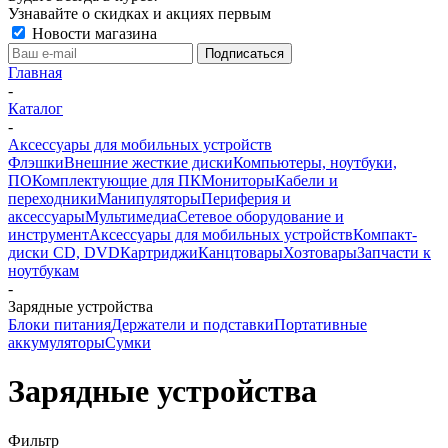
Узнавайте о скидках и акциях первым
Новости магазина
Главная
-
Каталог
-
Аксессуары для мобильных устройств
Флэшки
Внешние жесткие диски
Компьютеры, ноутбуки,
ПО
Комплектующие для ПК
Мониторы
Кабели и
переходники
Манипуляторы
Периферия и
аксессуары
Мультимедиа
Сетевое оборудование и
инструмент
Аксессуары для мобильных устройств
Компакт-
диски CD, DVD
Картриджи
Канцтовары
Хозтовары
Запчасти к
ноутбукам
-
Зарядные устройства
Блоки питания
Держатели и подставки
Портативные
аккумуляторы
Сумки
Зарядные устройства
Фильтр