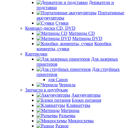
Держатели и
подставки
Портативные
аккумуляторы
Сумки
Компакт-диски CD, DVD
Матрицы CD
Матрицы DVD
Коробки,
конверты, сумки
Картриджи
Для лазерных
принтеров
Для струйных
принтеров
для Canon
Чернила
Запчасти к ноутбукам
Аккумуляторы
Блоки питания
Клавиатуры
Матрицы
Разъемы
Микросхемы
Разное