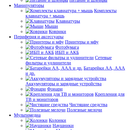
питание и шлейфы
Манипуляторы
Комплекты
клавиатура + мышь
Клавиатуры
Мыши
Коврики
Периферия и аксессуары
Принтеры и мфу
Фотобумага
ИБП и АКБ
Сетевые
фильтры и удлинители
Батарейки АА, ААА
и др.
Аккумуляторы и зарядные устройства
Фонари
Крепления для
ТВ и мониторов
Чистящие средства
Полезные мелочи
Мультимедиа
Колонки
Наушники