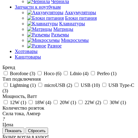
Чернила
Запчасти к ноутбукам
Аккумуляторы
Блоки питания
Клавиатуры
Матрицы
Разъемы
Микросхемы
Разное
Хозтовары
Канцтовары
Бренд
Borofone (
3
)
Hoco (
6
)
Ldnio (
4
)
Perfeo (
1
)
Тип подключения
Lightning (
1
)
microUSB (
2
)
USB (
10
)
USB Type-C
(
3
)
Мощность, Ватт
12W (
1
)
18W (
4
)
20W (
1
)
22W (
2
)
30W (
1
)
Количество розеток
Сила тока, Ампер
?
Цена
Сбросить
Будьте всегда в курсе!