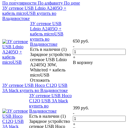
По популярности
По алфавиту
По цене
ЗУ сетевое USB Ldnio A2405Q +
кабель microUSB купить во
Владивостоке
ЗУ сетевое USB
Ldnio A2405Q +
кабель microUSB
купить во
650
руб.
Владивостоке
-
Есть в наличии (1)
Зарядное устройство
+
сетевое USB Ldnio
В корзину
A2405Q 30W,
White/red + кабель
microUSB
Отложить
ЗУ сетевое USB Hoco C12Q USB
3A black купить во Владивостоке
ЗУ сетевое USB Hoco
C12Q USB 3A black
купить во
399
руб.
Владивостоке
-
Есть в наличии (1)
Зарядное устройство
+
сетевое USB Hoco