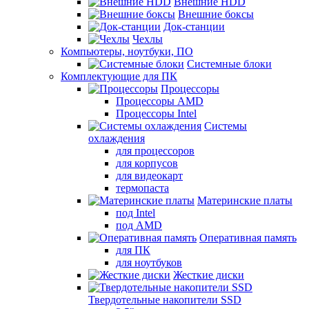
Внешние HDD
Внешние боксы
Док-станции
Чехлы
Компьютеры, ноутбуки, ПО
Системные блоки
Комплектующие для ПК
Процессоры
Процессоры AMD
Процессоры Intel
Системы
охлаждения
для процессоров
для корпусов
для видеокарт
термопаста
Материнские платы
под Intel
под AMD
Оперативная память
для ПК
для ноутбуков
Жесткие диски
Твердотельные накопители SSD