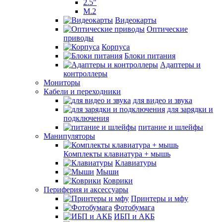
2.5"
M.2
Видеокарты
Оптические
приводы
Корпуса
Блоки питания
Адаптеры и
контроллеры
Мониторы
Кабели и переходники
для видео и звука
для зарядки и
подключения
питание и шлейфы
Манипуляторы
Комплекты клавиатура + мышь
Клавиатуры
Мыши
Коврики
Периферия и аксессуары
Принтеры и мфу
Фотобумага
ИБП и АКБ