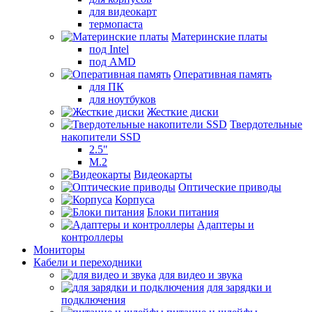
для видеокарт
термопаста
Материнские платы
под Intel
под AMD
Оперативная память
для ПК
для ноутбуков
Жесткие диски
Твердотельные
накопители SSD
2.5"
M.2
Видеокарты
Оптические приводы
Корпуса
Блоки питания
Адаптеры и
контроллеры
Мониторы
Кабели и переходники
для видео и звука
для зарядки и
подключения