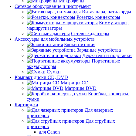
Микрофоны
Сетевое оборудование и инструмент
Витая пара, патч-корды
Розетки, коннекторы
Коммутаторы,
маршрутизаторы
Сетевые адаптеры
Аксессуары для мобильных устройств
Блоки питания
Зарядные устройства
Держатели и подставки
Портативные
аккумуляторы
Сумки
Компакт-диски CD, DVD
Матрицы CD
Матрицы DVD
Коробки, конверты,
сумки
Картриджи
Для лазерных
принтеров
Для струйных
принтеров
для Canon