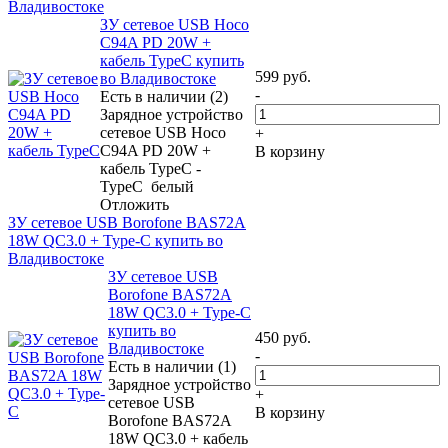
Владивостоке
ЗУ сетевое USB Hoco
C94A PD 20W +
кабель TypeC купить
599
руб.
во Владивостоке
-
Есть в наличии (2)
Зарядное устройство
сетевое USB Hoco
+
C94A PD 20W +
В корзину
кабель TypeC -
TypeC белый
Отложить
ЗУ сетевое USB Borofone BAS72A
18W QC3.0 + Type-C купить во
Владивостоке
ЗУ сетевое USB
Borofone BAS72A
18W QC3.0 + Type-C
купить во
450
руб.
Владивостоке
-
Есть в наличии (1)
Зарядное устройство
+
сетевое USB
В корзину
Borofone BAS72A
18W QC3.0 + кабель