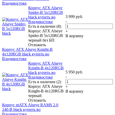
Владивостоке
Корпус ATX Alseye
Spider-B 5x120RGB
3 999
руб.
black купить во
-
Владивостоке
Есть в наличии (8)
Корпус ATX Alseye
+
Spider-B 5x120RGB
В корзину
черный без БП
Отложить
Корпус ATX Alseye Knight-B
4x120RGB black купить во
Владивостоке
Корпус ATX Alseye
Knight-B 4x120RGB
5 950
руб.
black купить во
-
Владивостоке
Есть в наличии (2)
Корпус ATX Alseye
+
Knight-B 4x120RGB
В корзину
черный
Отложить
Корпус mATX Alseye RAMS 2.0
240-B black купить во
Владивостоке