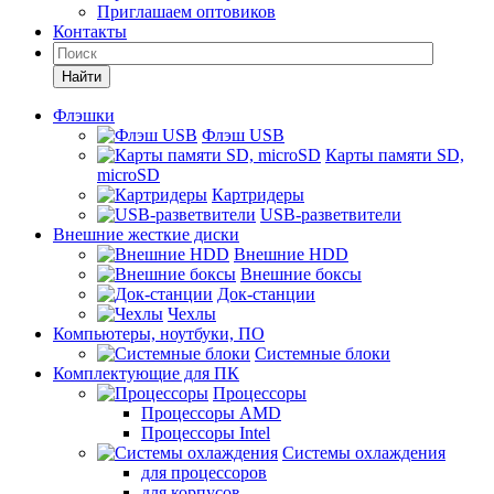
Приглашаем оптовиков
Контакты
Найти
Флэшки
Флэш USB
Карты памяти SD,
microSD
Картридеры
USB-разветвители
Внешние жесткие диски
Внешние HDD
Внешние боксы
Док-станции
Чехлы
Компьютеры, ноутбуки, ПО
Системные блоки
Комплектующие для ПК
Процессоры
Процессоры AMD
Процессоры Intel
Системы охлаждения
для процессоров
для корпусов