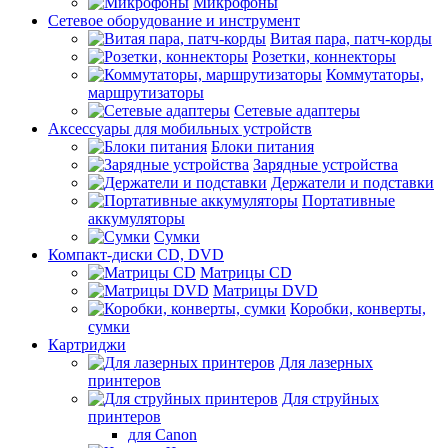
Микрофоны
Сетевое оборудование и инструмент
Витая пара, патч-корды
Розетки, коннекторы
Коммутаторы,
маршрутизаторы
Сетевые адаптеры
Аксессуары для мобильных устройств
Блоки питания
Зарядные устройства
Держатели и подставки
Портативные
аккумуляторы
Сумки
Компакт-диски CD, DVD
Матрицы CD
Матрицы DVD
Коробки, конверты,
сумки
Картриджи
Для лазерных
принтеров
Для струйных
принтеров
для Canon