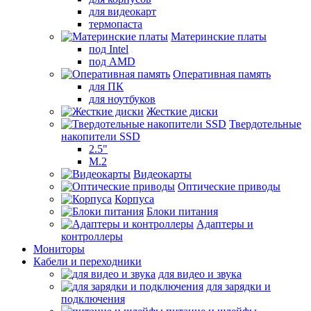
для видеокарт
термопаста
Материнские платы
под Intel
под AMD
Оперативная память
для ПК
для ноутбуков
Жесткие диски
Твердотельные
накопители SSD
2.5"
M.2
Видеокарты
Оптические приводы
Корпуса
Блоки питания
Адаптеры и
контроллеры
Мониторы
Кабели и переходники
для видео и звука
для зарядки и
подключения