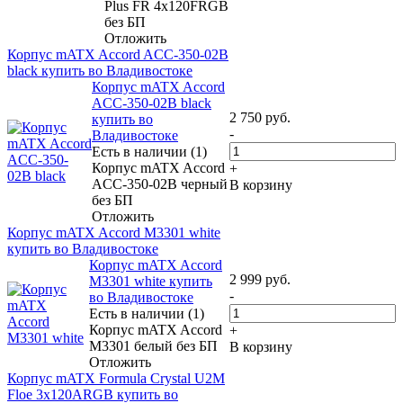
Plus FR 4x120FRGB
без БП
Отложить
Корпус mATX Accord ACC-350-02B
black купить во Владивостоке
Корпус mATX Accord
ACC-350-02B black
2 750
руб.
купить во
-
Владивостоке
Есть в наличии (1)
Корпус mATX Accord
+
ACC-350-02B черный
В корзину
без БП
Отложить
Корпус mATX Accord M3301 white
купить во Владивостоке
Корпус mATX Accord
2 999
руб.
M3301 white купить
-
во Владивостоке
Есть в наличии (1)
Корпус mATX Accord
+
M3301 белый без БП
В корзину
Отложить
Корпус mATX Formula Crystal U2M
Floe 3x120ARGB купить во