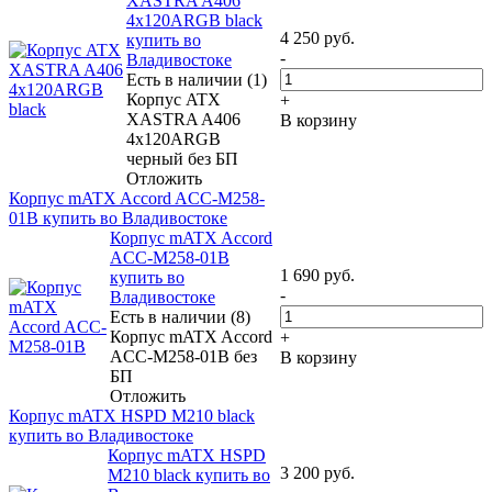
XASTRA A406
4x120ARGB black
4 250
руб.
купить во
-
Владивостоке
Есть в наличии (1)
Корпус ATX
+
XASTRA A406
В корзину
4x120ARGB
черный без БП
Отложить
Корпус mATX Accord ACC-M258-
01B купить во Владивостоке
Корпус mATX Accord
ACC-M258-01B
1 690
руб.
купить во
-
Владивостоке
Есть в наличии (8)
Корпус mATX Accord
+
ACC-M258-01B без
В корзину
БП
Отложить
Корпус mATX HSPD M210 black
купить во Владивостоке
Корпус mATX HSPD
3 200
руб.
M210 black купить во