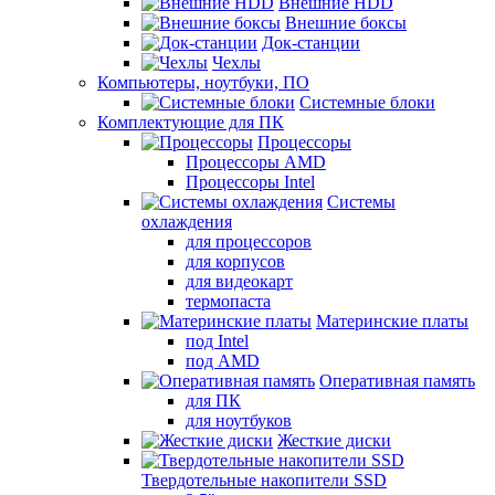
Внешние HDD
Внешние боксы
Док-станции
Чехлы
Компьютеры, ноутбуки, ПО
Системные блоки
Комплектующие для ПК
Процессоры
Процессоры AMD
Процессоры Intel
Системы
охлаждения
для процессоров
для корпусов
для видеокарт
термопаста
Материнские платы
под Intel
под AMD
Оперативная память
для ПК
для ноутбуков
Жесткие диски
Твердотельные накопители SSD