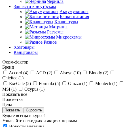
Чернила
Запчасти к ноутбукам
Аккумуляторы
Блоки питания
Клавиатуры
Матрицы
Разъемы
Микросхемы
Разное
Хозтовары
Канцтовары
Форм-фактор
Бренд
Accord (
4
)
ACD (
2
)
Alseye (
10
)
Bloody (
2
)
Chieftec (
1
)
ExeGate (
2
)
Formula (
5
)
Ginzzu (
1
)
Montech (
1
)
MSI (
1
)
Ocypus (
1
)
Показать все
Подсветка
Цена
Сбросить
Будьте всегда в курсе!
Узнавайте о скидках и акциях первым
Новости магазина