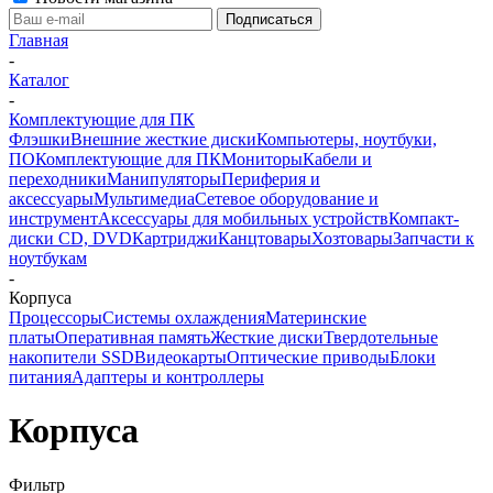
Главная
-
Каталог
-
Комплектующие для ПК
Флэшки
Внешние жесткие диски
Компьютеры, ноутбуки,
ПО
Комплектующие для ПК
Мониторы
Кабели и
переходники
Манипуляторы
Периферия и
аксессуары
Мультимедиа
Сетевое оборудование и
инструмент
Аксессуары для мобильных устройств
Компакт-
диски CD, DVD
Картриджи
Канцтовары
Хозтовары
Запчасти к
ноутбукам
-
Корпуса
Процессоры
Системы охлаждения
Материнские
платы
Оперативная память
Жесткие диски
Твердотельные
накопители SSD
Видеокарты
Оптические приводы
Блоки
питания
Адаптеры и контроллеры
Корпуса
Фильтр