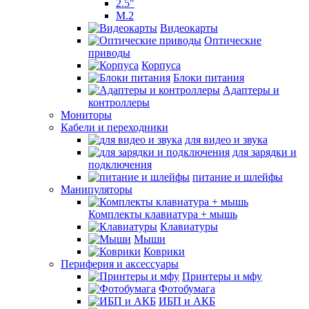
2.5"
M.2
Видеокарты
Оптические
приводы
Корпуса
Блоки питания
Адаптеры и
контроллеры
Мониторы
Кабели и переходники
для видео и звука
для зарядки и
подключения
питание и шлейфы
Манипуляторы
Комплекты клавиатура + мышь
Клавиатуры
Мыши
Коврики
Периферия и аксессуары
Принтеры и мфу
Фотобумага
ИБП и АКБ