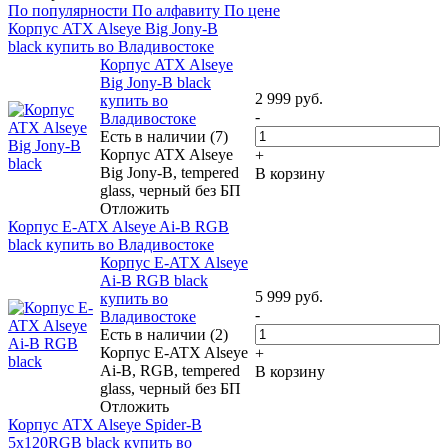
По популярности
По алфавиту
По цене
Корпус ATX Alseye Big Jony-B
black купить во Владивостоке
Корпус ATX Alseye
Big Jony-B black
2 999
руб.
купить во
-
Владивостоке
Есть в наличии (7)
Корпус ATX Alseye
+
Big Jony-B, tempered
В корзину
glass, черный без БП
Отложить
Корпус E-ATX Alseye Ai-B RGB
black купить во Владивостоке
Корпус E-ATX Alseye
Ai-B RGB black
5 999
руб.
купить во
-
Владивостоке
Есть в наличии (2)
Корпус E-ATX Alseye
+
Ai-B, RGB, tempered
В корзину
glass, черный без БП
Отложить
Корпус ATX Alseye Spider-B
5x120RGB black купить во