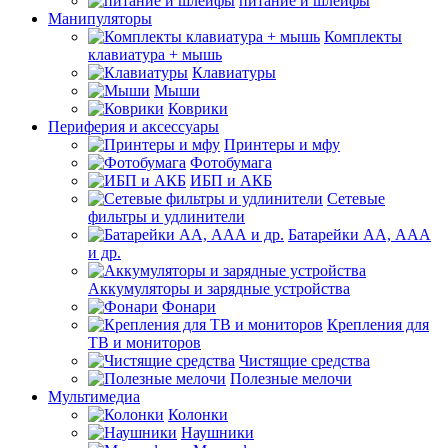
питание и шлейфы
Манипуляторы
Комплекты
клавиатура + мышь
Клавиатуры
Мыши
Коврики
Периферия и аксессуары
Принтеры и мфу
Фотобумага
ИБП и АКБ
Сетевые
фильтры и удлинители
Батарейки АА, ААА
и др.
Аккумуляторы и зарядные устройства
Фонари
Крепления для
ТВ и мониторов
Чистящие средства
Полезные мелочи
Мультимедиа
Колонки
Наушники