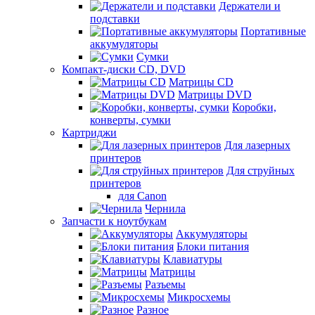
Держатели и
подставки
Портативные
аккумуляторы
Сумки
Компакт-диски CD, DVD
Матрицы CD
Матрицы DVD
Коробки,
конверты, сумки
Картриджи
Для лазерных
принтеров
Для струйных
принтеров
для Canon
Чернила
Запчасти к ноутбукам
Аккумуляторы
Блоки питания
Клавиатуры
Матрицы
Разъемы
Микросхемы
Разное