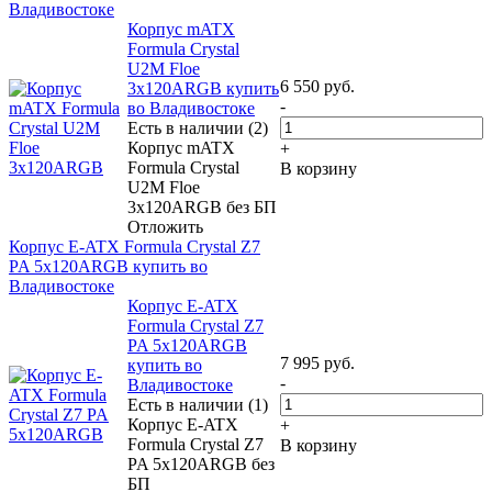
Владивостоке
Корпус mATX
Formula Crystal
U2M Floe
6 550
руб.
3x120ARGB купить
-
во Владивостоке
Есть в наличии (2)
Корпус mATX
+
Formula Crystal
В корзину
U2M Floe
3x120ARGB без БП
Отложить
Корпус E-ATX Formula Crystal Z7
PA 5x120ARGB купить во
Владивостоке
Корпус E-ATX
Formula Crystal Z7
PA 5x120ARGB
7 995
руб.
купить во
-
Владивостоке
Есть в наличии (1)
Корпус E-ATX
+
Formula Crystal Z7
В корзину
PA 5x120ARGB без
БП