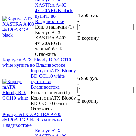
XASTRA A403
4x120ARGB black
4 250
руб.
купить во
-
Владивостоке
Есть в наличии (1)
Корпус ATX
+
XASTRA A403
В корзину
4x120ARGB
черный без БП
Отложить
Корпус mATX Bloody BD-CC110
white купить во Владивостоке
Корпус mATX Bloody
BD-CC110 white
6 950
руб.
купить во
-
Владивостоке
Есть в наличии (1)
+
Корпус mATX Bloody
В корзину
BD-CC110 белый
Отложить
Корпус ATX XASTRA A406
4x120ARGB black купить во
Владивостоке
Корпус ATX