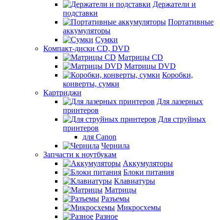
Держатели и
подставки
Портативные
аккумуляторы
Сумки
Компакт-диски CD, DVD
Матрицы CD
Матрицы DVD
Коробки,
конверты, сумки
Картриджи
Для лазерных
принтеров
Для струйных
принтеров
для Canon
Чернила
Запчасти к ноутбукам
Аккумуляторы
Блоки питания
Клавиатуры
Матрицы
Разъемы
Микросхемы
Разное