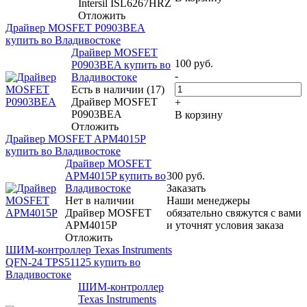
Intersil ISL6267HRZ
Отложить
Драйвер MOSFET P0903BEA
купить во Владивостоке
Драйвер MOSFET
100
руб.
P0903BEA купить во
-
Владивостоке
Есть в наличии (17)
Драйвер MOSFET
+
P0903BEA
В корзину
Отложить
Драйвер MOSFET APM4015P
купить во Владивостоке
Драйвер MOSFET
APM4015P купить во
300
руб.
Владивостоке
Заказать
Нет в наличии
Наши менеджеры
Драйвер MOSFET
обязательно свяжутся с вами
APM4015P
и уточнят условия заказа
Отложить
ШИМ-контроллер Texas Instruments
QFN-24 TPS51125 купить во
Владивостоке
ШИМ-контроллер
Texas Instruments