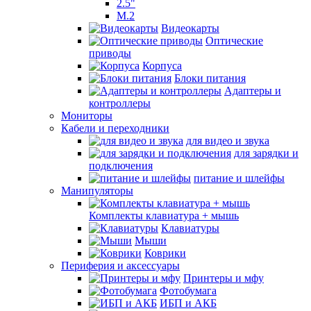
2.5"
M.2
Видеокарты
Оптические
приводы
Корпуса
Блоки питания
Адаптеры и
контроллеры
Мониторы
Кабели и переходники
для видео и звука
для зарядки и
подключения
питание и шлейфы
Манипуляторы
Комплекты клавиатура + мышь
Клавиатуры
Мыши
Коврики
Периферия и аксессуары
Принтеры и мфу
Фотобумага
ИБП и АКБ