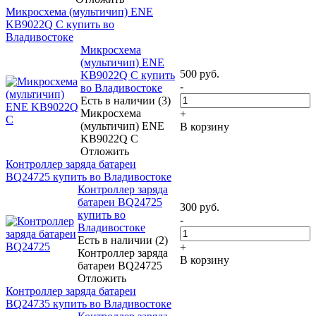
Микросхема (мультичип) ENE
KB9022Q C купить во
Владивостоке
Микросхема
(мультичип) ENE
500
руб.
KB9022Q C купить
-
во Владивостоке
Есть в наличии (3)
Микросхема
+
(мультичип) ENE
В корзину
KB9022Q C
Отложить
Контроллер заряда батареи
BQ24725 купить во Владивостоке
Контроллер заряда
батареи BQ24725
300
руб.
купить во
-
Владивостоке
Есть в наличии (2)
+
Контроллер заряда
В корзину
батареи BQ24725
Отложить
Контроллер заряда батареи
BQ24735 купить во Владивостоке