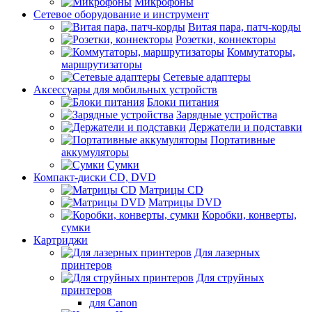
Микрофоны
Сетевое оборудование и инструмент
Витая пара, патч-корды
Розетки, коннекторы
Коммутаторы,
маршрутизаторы
Сетевые адаптеры
Аксессуары для мобильных устройств
Блоки питания
Зарядные устройства
Держатели и подставки
Портативные
аккумуляторы
Сумки
Компакт-диски CD, DVD
Матрицы CD
Матрицы DVD
Коробки, конверты,
сумки
Картриджи
Для лазерных
принтеров
Для струйных
принтеров
для Canon