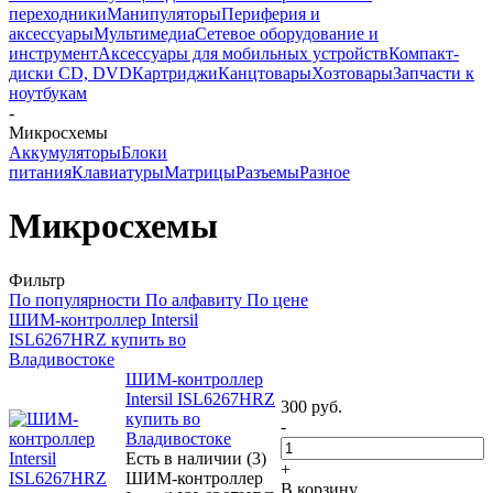
переходники
Манипуляторы
Периферия и
аксессуары
Мультимедиа
Сетевое оборудование и
инструмент
Аксессуары для мобильных устройств
Компакт-
диски CD, DVD
Картриджи
Канцтовары
Хозтовары
Запчасти к
ноутбукам
-
Микросхемы
Аккумуляторы
Блоки
питания
Клавиатуры
Матрицы
Разъемы
Разное
Микросхемы
Фильтр
По популярности
По алфавиту
По цене
ШИМ-контроллер Intersil
ISL6267HRZ купить во
Владивостоке
ШИМ-контроллер
Intersil ISL6267HRZ
300
руб.
купить во
-
Владивостоке
Есть в наличии (3)
+
ШИМ-контроллер
В корзину