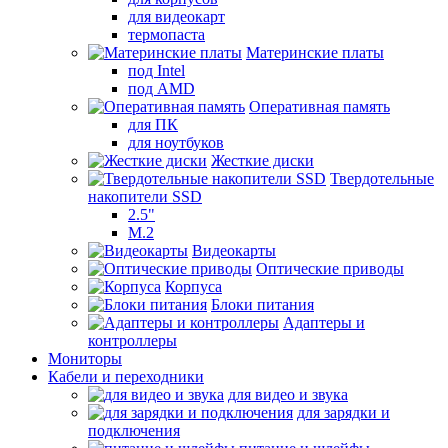
для видеокарт
термопаста
Материнские платы
под Intel
под AMD
Оперативная память
для ПК
для ноутбуков
Жесткие диски
Твердотельные
накопители SSD
2.5"
M.2
Видеокарты
Оптические приводы
Корпуса
Блоки питания
Адаптеры и
контроллеры
Мониторы
Кабели и переходники
для видео и звука
для зарядки и
подключения