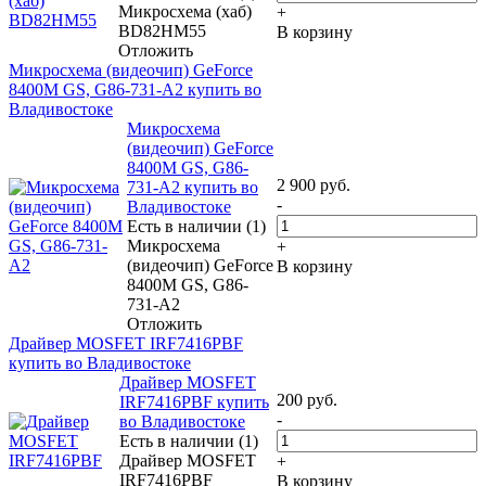
Микросхема (хаб)
+
BD82HM55
В корзину
Отложить
Микросхема (видеочип) GeForce
8400M GS, G86-731-A2 купить во
Владивостоке
Микросхема
(видеочип) GeForce
8400M GS, G86-
2 900
руб.
731-A2 купить во
-
Владивостоке
Есть в наличии (1)
Микросхема
+
(видеочип) GeForce
В корзину
8400M GS, G86-
731-A2
Отложить
Драйвер MOSFET IRF7416PBF
купить во Владивостоке
Драйвер MOSFET
200
руб.
IRF7416PBF купить
-
во Владивостоке
Есть в наличии (1)
Драйвер MOSFET
+
IRF7416PBF
В корзину