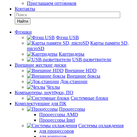
Приглашаем оптовиков
Контакты
Найти
Флэшки
Флэш USB
Карты памяти SD,
microSD
Картридеры
USB-разветвители
Внешние жесткие диски
Внешние HDD
Внешние боксы
Док-станции
Чехлы
Компьютеры, ноутбуки, ПО
Системные блоки
Комплектующие для ПК
Процессоры
Процессоры AMD
Процессоры Intel
Системы охлаждения
для процессоров
для корпусов