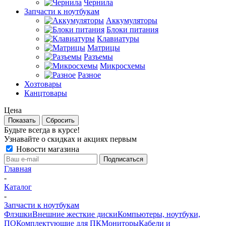
Чернила
Запчасти к ноутбукам
Аккумуляторы
Блоки питания
Клавиатуры
Матрицы
Разъемы
Микросхемы
Разное
Хозтовары
Канцтовары
Цена
Сбросить
Будьте всегда в курсе!
Узнавайте о скидках и акциях первым
Новости магазина
Главная
-
Каталог
-
Запчасти к ноутбукам
Флэшки
Внешние жесткие диски
Компьютеры, ноутбуки,
ПО
Комплектующие для ПК
Мониторы
Кабели и