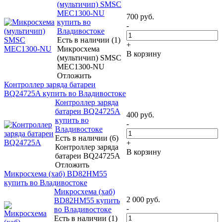
(мультичип) SMSC
MEC1300-NU
700
руб.
купить во
-
Владивостоке
Есть в наличии (1)
+
Микросхема
В корзину
(мультичип) SMSC
MEC1300-NU
Отложить
Контроллер заряда батареи
BQ24725A купить во Владивостоке
Контроллер заряда
батареи BQ24725A
400
руб.
купить во
-
Владивостоке
Есть в наличии (6)
+
Контроллер заряда
В корзину
батареи BQ24725A
Отложить
Микросхема (хаб) BD82HM55
купить во Владивостоке
Микросхема (хаб)
2 000
руб.
BD82HM55 купить
-
во Владивостоке
Есть в наличии (1)