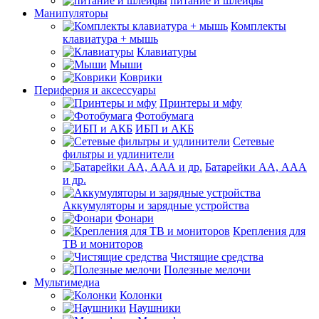
питание и шлейфы
Манипуляторы
Комплекты
клавиатура + мышь
Клавиатуры
Мыши
Коврики
Периферия и аксессуары
Принтеры и мфу
Фотобумага
ИБП и АКБ
Сетевые
фильтры и удлинители
Батарейки АА, ААА
и др.
Аккумуляторы и зарядные устройства
Фонари
Крепления для
ТВ и мониторов
Чистящие средства
Полезные мелочи
Мультимедиа
Колонки
Наушники