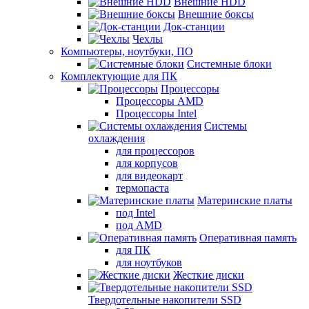
Внешние HDD
Внешние боксы
Док-станции
Чехлы
Компьютеры, ноутбуки, ПО
Системные блоки
Комплектующие для ПК
Процессоры
Процессоры AMD
Процессоры Intel
Системы
охлаждения
для процессоров
для корпусов
для видеокарт
термопаста
Материнские платы
под Intel
под AMD
Оперативная память
для ПК
для ноутбуков
Жесткие диски
Твердотельные накопители SSD