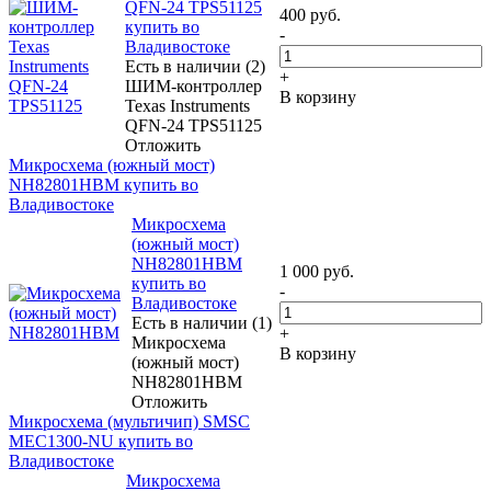
QFN-24 TPS51125
400
руб.
купить во
-
Владивостоке
Есть в наличии (2)
+
ШИМ-контроллер
В корзину
Texas Instruments
QFN-24 TPS51125
Отложить
Микросхема (южный мост)
NH82801HBM купить во
Владивостоке
Микросхема
(южный мост)
NH82801HBM
1 000
руб.
купить во
-
Владивостоке
Есть в наличии (1)
+
Микросхема
В корзину
(южный мост)
NH82801HBM
Отложить
Микросхема (мультичип) SMSC
MEC1300-NU купить во
Владивостоке
Микросхема