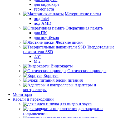
для видеокарт
термопаста
Материнские платы
под Intel
под AMD
Оперативная память
для ПК
для ноутбуков
Жесткие диски
Твердотельные
накопители SSD
2.5"
M.2
Видеокарты
Оптические приводы
Корпуса
Блоки питания
Адаптеры и
контроллеры
Мониторы
Кабели и переходники
для видео и звука
для зарядки и
подключения