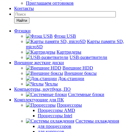
Приглашаем оптовиков
Контакты
Найти
Флэшки
Флэш USB
Карты памяти SD,
microSD
Картридеры
USB-разветвители
Внешние жесткие диски
Внешние HDD
Внешние боксы
Док-станции
Чехлы
Компьютеры, ноутбуки, ПО
Системные блоки
Комплектующие для ПК
Процессоры
Процессоры AMD
Процессоры Intel
Системы охлаждения
для процессоров
для корпусов