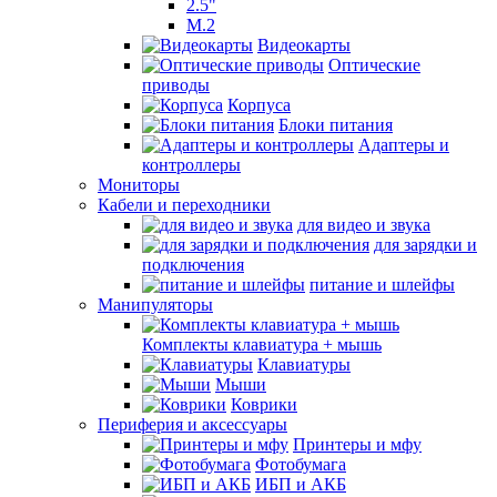
2.5"
M.2
Видеокарты
Оптические
приводы
Корпуса
Блоки питания
Адаптеры и
контроллеры
Мониторы
Кабели и переходники
для видео и звука
для зарядки и
подключения
питание и шлейфы
Манипуляторы
Комплекты клавиатура + мышь
Клавиатуры
Мыши
Коврики
Периферия и аксессуары
Принтеры и мфу
Фотобумага
ИБП и АКБ