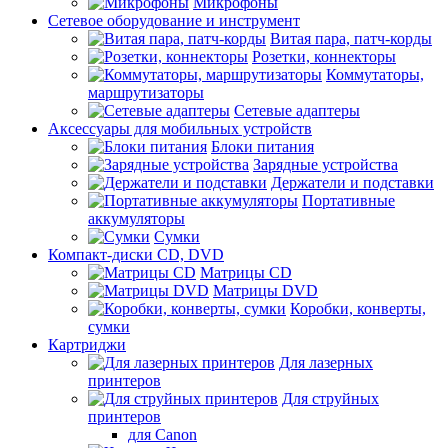
Микрофоны
Сетевое оборудование и инструмент
Витая пара, патч-корды
Розетки, коннекторы
Коммутаторы,
маршрутизаторы
Сетевые адаптеры
Аксессуары для мобильных устройств
Блоки питания
Зарядные устройства
Держатели и подставки
Портативные
аккумуляторы
Сумки
Компакт-диски CD, DVD
Матрицы CD
Матрицы DVD
Коробки, конверты,
сумки
Картриджи
Для лазерных
принтеров
Для струйных
принтеров
для Canon