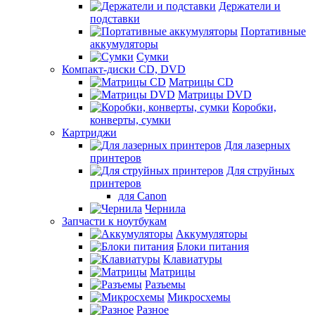
Держатели и
подставки
Портативные
аккумуляторы
Сумки
Компакт-диски CD, DVD
Матрицы CD
Матрицы DVD
Коробки,
конверты, сумки
Картриджи
Для лазерных
принтеров
Для струйных
принтеров
для Canon
Чернила
Запчасти к ноутбукам
Аккумуляторы
Блоки питания
Клавиатуры
Матрицы
Разъемы
Микросхемы
Разное