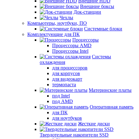
Внешние HDD
Внешние боксы
Док-станции
Чехлы
Компьютеры, ноутбуки, ПО
Системные блоки
Комплектующие для ПК
Процессоры
Процессоры AMD
Процессоры Intel
Системы
охлаждения
для процессоров
для корпусов
для видеокарт
термопаста
Материнские платы
под Intel
под AMD
Оперативная память
для ПК
для ноутбуков
Жесткие диски
Твердотельные накопители SSD