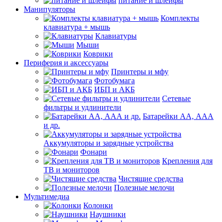
питание и шлейфы
Манипуляторы
Комплекты
клавиатура + мышь
Клавиатуры
Мыши
Коврики
Периферия и аксессуары
Принтеры и мфу
Фотобумага
ИБП и АКБ
Сетевые
фильтры и удлинители
Батарейки АА, ААА
и др.
Аккумуляторы и зарядные устройства
Фонари
Крепления для
ТВ и мониторов
Чистящие средства
Полезные мелочи
Мультимедиа
Колонки
Наушники