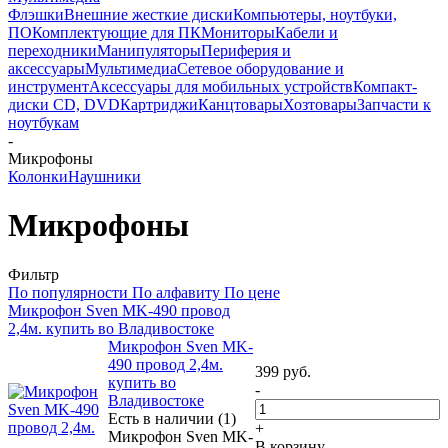
Флэшки
Внешние жесткие диски
Компьютеры, ноутбуки,
ПО
Комплектующие для ПК
Мониторы
Кабели и
переходники
Манипуляторы
Периферия и
аксессуары
Мультимедиа
Сетевое оборудование и
инструмент
Аксессуары для мобильных устройств
Компакт-
диски CD, DVD
Картриджи
Канцтовары
Хозтовары
Запчасти к
ноутбукам
-
Микрофоны
Колонки
Наушники
Микрофоны
Фильтр
По популярности
По алфавиту
По цене
Микрофон Sven MK-490 провод
2,4м. купить во Владивостоке
Микрофон Sven MK-
490 провод 2,4м.
399
руб.
купить во
-
Владивостоке
Есть в наличии (1)
+
Микрофон Sven MK-
В корзину