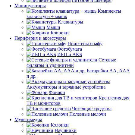
питание и шлейфы
Манипуляторы
Комплекты
клавиатура + мышь
Клавиатуры
Мыши
Коврики
Периферия и аксессуары
Принтеры и мфу
Фотобумага
ИБП и АКБ
Сетевые
фильтры и удлинители
Батарейки АА, ААА
и др.
Аккумуляторы и зарядные устройства
Фонари
Крепления для
ТВ и мониторов
Чистящие средства
Полезные мелочи
Мультимедиа
Колонки
Наушники