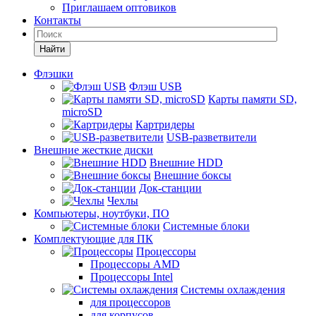
Приглашаем оптовиков
Контакты
Найти
Флэшки
Флэш USB
Карты памяти SD,
microSD
Картридеры
USB-разветвители
Внешние жесткие диски
Внешние HDD
Внешние боксы
Док-станции
Чехлы
Компьютеры, ноутбуки, ПО
Системные блоки
Комплектующие для ПК
Процессоры
Процессоры AMD
Процессоры Intel
Системы охлаждения
для процессоров
для корпусов