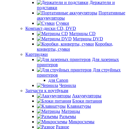
Держатели и
подставки
Портативные
аккумуляторы
Сумки
Компакт-диски CD, DVD
Матрицы CD
Матрицы DVD
Коробки,
конверты, сумки
Картриджи
Для лазерных
принтеров
Для струйных
принтеров
для Canon
Чернила
Запчасти к ноутбукам
Аккумуляторы
Блоки питания
Клавиатуры
Матрицы
Разъемы
Микросхемы
Разное