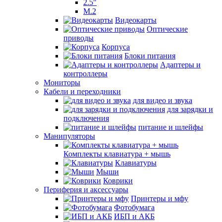
2.5"
M.2
Видеокарты
Оптические
приводы
Корпуса
Блоки питания
Адаптеры и
контроллеры
Мониторы
Кабели и переходники
для видео и звука
для зарядки и
подключения
питание и шлейфы
Манипуляторы
Комплекты клавиатура + мышь
Клавиатуры
Мыши
Коврики
Периферия и аксессуары
Принтеры и мфу
Фотобумага
ИБП и АКБ