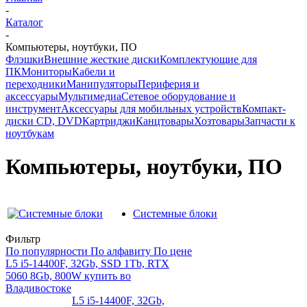
-
Каталог
-
Компьютеры, ноутбуки, ПО
Флэшки
Внешние жесткие диски
Комплектующие для
ПК
Мониторы
Кабели и
переходники
Манипуляторы
Периферия и
аксессуары
Мультимедиа
Сетевое оборудование и
инструмент
Аксессуары для мобильных устройств
Компакт-
диски CD, DVD
Картриджи
Канцтовары
Хозтовары
Запчасти к
ноутбукам
Компьютеры, ноутбуки, ПО
Системные блоки
Фильтр
По популярности
По алфавиту
По цене
L5 i5-14400F, 32Gb, SSD 1Tb, RTX
5060 8Gb, 800W купить во
Владивостоке
L5 i5-14400F, 32Gb,