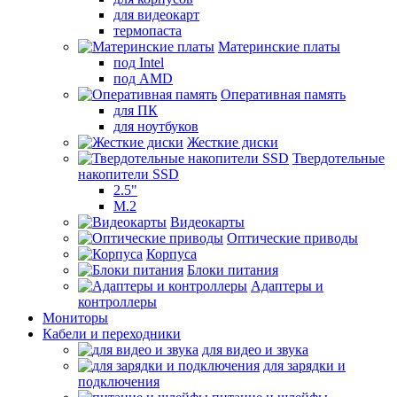
для видеокарт
термопаста
Материнские платы
под Intel
под AMD
Оперативная память
для ПК
для ноутбуков
Жесткие диски
Твердотельные
накопители SSD
2.5"
M.2
Видеокарты
Оптические приводы
Корпуса
Блоки питания
Адаптеры и
контроллеры
Мониторы
Кабели и переходники
для видео и звука
для зарядки и
подключения