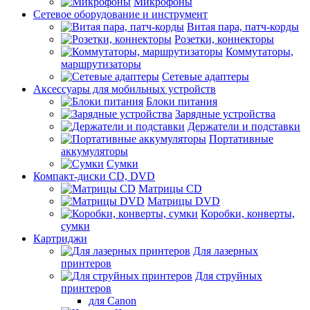
Микрофоны
Сетевое оборудование и инструмент
Витая пара, патч-корды
Розетки, коннекторы
Коммутаторы,
маршрутизаторы
Сетевые адаптеры
Аксессуары для мобильных устройств
Блоки питания
Зарядные устройства
Держатели и подставки
Портативные
аккумуляторы
Сумки
Компакт-диски CD, DVD
Матрицы CD
Матрицы DVD
Коробки, конверты,
сумки
Картриджи
Для лазерных
принтеров
Для струйных
принтеров
для Canon