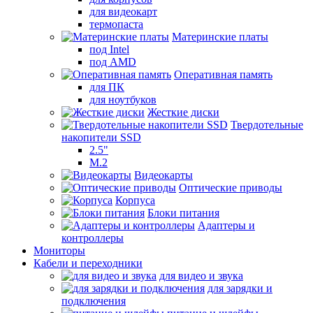
для видеокарт
термопаста
Материнские платы
под Intel
под AMD
Оперативная память
для ПК
для ноутбуков
Жесткие диски
Твердотельные
накопители SSD
2.5"
M.2
Видеокарты
Оптические приводы
Корпуса
Блоки питания
Адаптеры и
контроллеры
Мониторы
Кабели и переходники
для видео и звука
для зарядки и
подключения