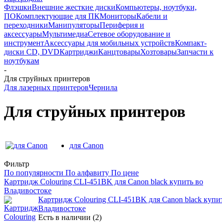
Флэшки
Внешние жесткие диски
Компьютеры, ноутбуки,
ПО
Комплектующие для ПК
Мониторы
Кабели и
переходники
Манипуляторы
Периферия и
аксессуары
Мультимедиа
Сетевое оборудование и
инструмент
Аксессуары для мобильных устройств
Компакт-
диски CD, DVD
Картриджи
Канцтовары
Хозтовары
Запчасти к
ноутбукам
-
Для струйных принтеров
Для лазерных принтеров
Чернила
Для струйных принтеров
для Canon
Фильтр
По популярности
По алфавиту
По цене
Картридж Colouring CLI-451BK для Canon black купить во
Владивостоке
Картридж Colouring CLI-451BK для Canon black купи
Владивостоке
Есть в наличии (2)