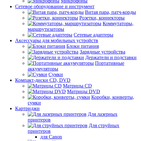
Микрофоны
Сетевое оборудование и инструмент
Витая пара, патч-корды
Розетки, коннекторы
Коммутаторы,
маршрутизаторы
Сетевые адаптеры
Аксессуары для мобильных устройств
Блоки питания
Зарядные устройства
Держатели и подставки
Портативные
аккумуляторы
Сумки
Компакт-диски CD, DVD
Матрицы CD
Матрицы DVD
Коробки, конверты,
сумки
Картриджи
Для лазерных
принтеров
Для струйных
принтеров
для Canon