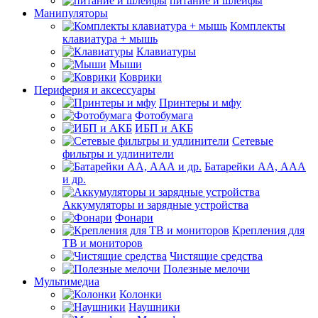
питание и шлейфы
Манипуляторы
Комплекты
клавиатура + мышь
Клавиатуры
Мыши
Коврики
Периферия и аксессуары
Принтеры и мфу
Фотобумага
ИБП и АКБ
Сетевые
фильтры и удлинители
Батарейки АА, ААА
и др.
Аккумуляторы и зарядные устройства
Фонари
Крепления для
ТВ и мониторов
Чистящие средства
Полезные мелочи
Мультимедиа
Колонки
Наушники