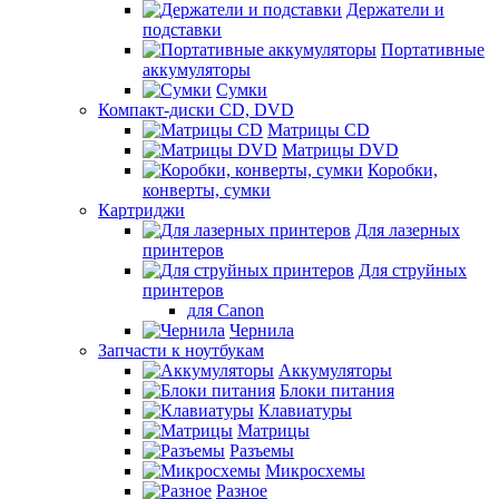
Держатели и
подставки
Портативные
аккумуляторы
Сумки
Компакт-диски CD, DVD
Матрицы CD
Матрицы DVD
Коробки,
конверты, сумки
Картриджи
Для лазерных
принтеров
Для струйных
принтеров
для Canon
Чернила
Запчасти к ноутбукам
Аккумуляторы
Блоки питания
Клавиатуры
Матрицы
Разъемы
Микросхемы
Разное