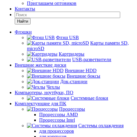
Приглашаем оптовиков
Контакты
Найти
Флэшки
Флэш USB
Карты памяти SD,
microSD
Картридеры
USB-разветвители
Внешние жесткие диски
Внешние HDD
Внешние боксы
Док-станции
Чехлы
Компьютеры, ноутбуки, ПО
Системные блоки
Комплектующие для ПК
Процессоры
Процессоры AMD
Процессоры Intel
Системы охлаждения
для процессоров
для корпусов