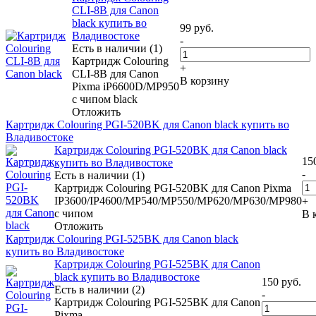
CLI-8B для Canon
black купить во
99
руб.
Владивостоке
-
Есть в наличии (1)
Картридж Colouring
+
CLI-8B для Canon
В корзину
Pixma iP6600D/MP950
с чипом black
Отложить
Картридж Colouring PGI-520BK для Canon black купить во
Владивостоке
Картридж Colouring PGI-520BK для Canon black
15
купить во Владивостоке
-
Есть в наличии (1)
Картридж Colouring PGI-520BK для Canon Pixma
IP3600/IP4600/MP540/MP550/MP620/MP630/MP980
+
с чипом
В 
Отложить
Картридж Colouring PGI-525BK для Canon black
купить во Владивостоке
Картридж Colouring PGI-525BK для Canon
black купить во Владивостоке
150
руб.
Есть в наличии (2)
-
Картридж Colouring PGI-525BK для Canon
Pixma