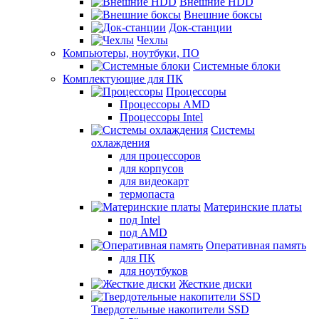
Внешние HDD
Внешние боксы
Док-станции
Чехлы
Компьютеры, ноутбуки, ПО
Системные блоки
Комплектующие для ПК
Процессоры
Процессоры AMD
Процессоры Intel
Системы
охлаждения
для процессоров
для корпусов
для видеокарт
термопаста
Материнские платы
под Intel
под AMD
Оперативная память
для ПК
для ноутбуков
Жесткие диски
Твердотельные накопители SSD