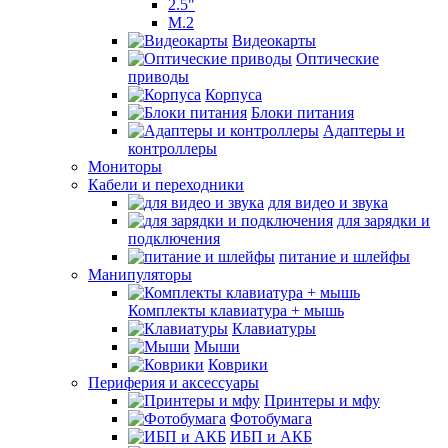
2.5"
M.2
Видеокарты
Оптические
приводы
Корпуса
Блоки питания
Адаптеры и
контроллеры
Мониторы
Кабели и переходники
для видео и звука
для зарядки и
подключения
питание и шлейфы
Манипуляторы
Комплекты клавиатура + мышь
Клавиатуры
Мыши
Коврики
Периферия и аксессуары
Принтеры и мфу
Фотобумага
ИБП и АКБ