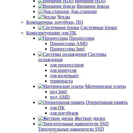
Внешние HDD
Внешние боксы
Док-станции
Чехлы
Компьютеры, ноутбуки, ПО
Системные блоки
Комплектующие для ПК
Процессоры
Процессоры AMD
Процессоры Intel
Системы
охлаждения
для процессоров
для корпусов
для видеокарт
термопаста
Материнские платы
под Intel
под AMD
Оперативная память
для ПК
для ноутбуков
Жесткие диски
Твердотельные накопители SSD