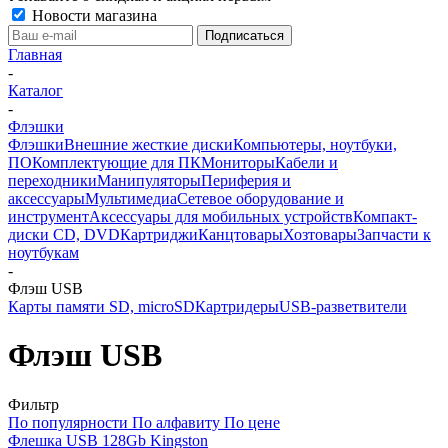
Новости магазина
Главная
-
Каталог
-
Флэшки
Флэшки
Внешние жесткие диски
Компьютеры, ноутбуки,
ПО
Комплектующие для ПК
Мониторы
Кабели и
переходники
Манипуляторы
Периферия и
аксессуары
Мультимедиа
Сетевое оборудование и
инструмент
Аксессуары для мобильных устройств
Компакт-
диски CD, DVD
Картриджи
Канцтовары
Хозтовары
Запчасти к
ноутбукам
-
Флэш USB
Карты памяти SD, microSD
Картридеры
USB-разветвители
Флэш USB
Фильтр
По популярности
По алфавиту
По цене
Флешка USB 128Gb Kingston