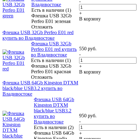
-
Владивостоке
Есть в наличии (1)
+
Флешка USB 32Gb
В корзину
Perfeo E01 зеленая
Отложить
Флешка USB 32Gb Perfeo E01 red
купить во Владивостоке
Флешка USB 32Gb
550
руб.
Perfeo E01 red купить
-
во Владивостоке
Есть в наличии (1)
Флешка USB 32Gb
+
Perfeo E01 красная
В корзину
Отложить
Флешка USB 64Gb Kingston DTXM
black/blue USB3.2 купить во
Владивостоке
Флешка USB 64Gb
Kingston DTXM
black/blue USB3.2
950
руб.
купить во
-
Владивостоке
Есть в наличии (2)
Флешка USB 64Gb
+
Kingston Exodia
В корзину