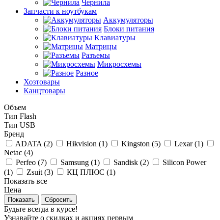
Чернила
Запчасти к ноутбукам
Аккумуляторы
Блоки питания
Клавиатуры
Матрицы
Разъемы
Микросхемы
Разное
Хозтовары
Канцтовары
Объем
Тип Flash
Тип USB
Бренд
ADATA (
2
)
Hikvision (
1
)
Kingston (
5
)
Lexar (
1
)
Netac (
4
)
Perfeo (
7
)
Samsung (
1
)
Sandisk (
2
)
Silicon Power
(
1
)
Zsuit (
3
)
КЦ ПЛЮС (
1
)
Показать все
Цена
Сбросить
Будьте всегда в курсе!
Узнавайте о скидках и акциях первым