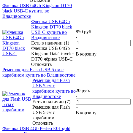
Отложить
Флешка USB 64Gb Kingston DT70
black USB-C купить во
Владивостоке
Флешка USB 64Gb
Kingston DT70 black
850
руб.
USB-C купить во
-
Владивостоке
Есть в наличии (1)
Флешка USB 64Gb
+
Kingston DataTraveler
В корзину
DT70 чёрная USB-C
Отложить
Ремешок для Flash USB 5 см с
карабином купить во Владивостоке
Ремешок для Flash
USB 5 см с
20
руб.
карабином купить во
-
Владивостоке
Есть в наличии (7)
Ремешок для Flash
+
USB 5 см с
В корзину
карабином
Отложить
Флешка USB 4Gb Perfeo E01 gold