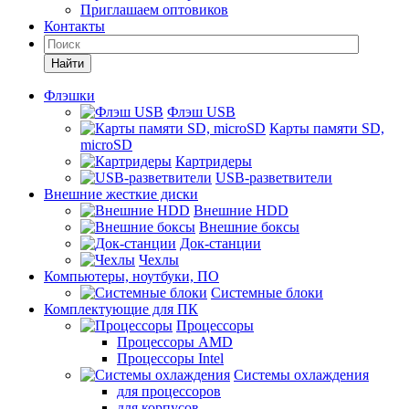
Приглашаем оптовиков
Контакты
Найти
Флэшки
Флэш USB
Карты памяти SD,
microSD
Картридеры
USB-разветвители
Внешние жесткие диски
Внешние HDD
Внешние боксы
Док-станции
Чехлы
Компьютеры, ноутбуки, ПО
Системные блоки
Комплектующие для ПК
Процессоры
Процессоры AMD
Процессоры Intel
Системы охлаждения
для процессоров
для корпусов