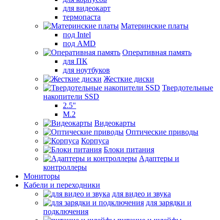
для видеокарт
термопаста
Материнские платы
под Intel
под AMD
Оперативная память
для ПК
для ноутбуков
Жесткие диски
Твердотельные
накопители SSD
2.5"
M.2
Видеокарты
Оптические приводы
Корпуса
Блоки питания
Адаптеры и
контроллеры
Мониторы
Кабели и переходники
для видео и звука
для зарядки и
подключения