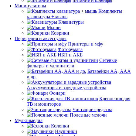
питание и шлейфы
Манипуляторы
Комплекты
клавиатура + мышь
Клавиатуры
Мыши
Коврики
Периферия и аксессуары
Принтеры и мфу
Фотобумага
ИБП и АКБ
Сетевые
фильтры и удлинители
Батарейки АА, ААА
и др.
Аккумуляторы и зарядные устройства
Фонари
Крепления для
ТВ и мониторов
Чистящие средства
Полезные мелочи
Мультимедиа
Колонки
Наушники