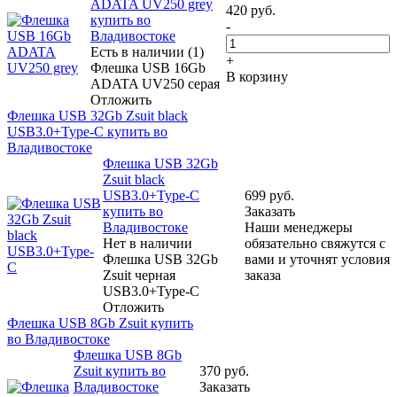
ADATA UV250 grey
420
руб.
купить во
-
Владивостоке
Есть в наличии (1)
+
Флешка USB 16Gb
В корзину
ADATA UV250 серая
Отложить
Флешка USB 32Gb Zsuit black
USB3.0+Type-C купить во
Владивостоке
Флешка USB 32Gb
Zsuit black
USB3.0+Type-C
699
руб.
купить во
Заказать
Владивостоке
Наши менеджеры
Нет в наличии
обязательно свяжутся с
Флешка USB 32Gb
вами и уточнят условия
Zsuit черная
заказа
USB3.0+Type-C
Отложить
Флешка USB 8Gb Zsuit купить
во Владивостоке
Флешка USB 8Gb
Zsuit купить во
370
руб.
Владивостоке
Заказать