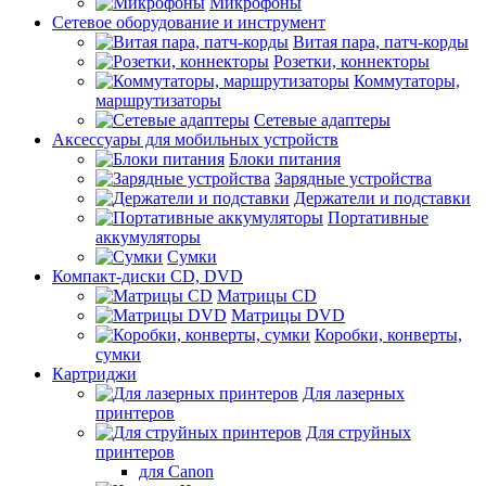
Микрофоны
Сетевое оборудование и инструмент
Витая пара, патч-корды
Розетки, коннекторы
Коммутаторы,
маршрутизаторы
Сетевые адаптеры
Аксессуары для мобильных устройств
Блоки питания
Зарядные устройства
Держатели и подставки
Портативные
аккумуляторы
Сумки
Компакт-диски CD, DVD
Матрицы CD
Матрицы DVD
Коробки, конверты,
сумки
Картриджи
Для лазерных
принтеров
Для струйных
принтеров
для Canon