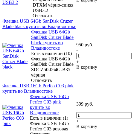
DTXM чёрно-синяя
USB3.2
Отложить
Флешка USB 64Gb SanDisk Cruzer
Blade black купить во Владивостоке
Флешка USB 64Gb
SanDisk Cruzer Blade
black купить во
950
руб.
Владивостоке
-
Есть в наличии (10)
Флешка USB 64Gb
+
SanDisk Cruzer Blade
В корзину
SDCZ50-064G-B35
чёрная
Отложить
Флешка USB 16Gb Perfeo C03 pink
купить во Владивостоке
Флешка USB 16Gb
Perfeo C03 pink
399
руб.
купить во
-
Владивостоке
Есть в наличии (1)
+
Флешка USB 16Gb
В корзину
Perfeo C03 розовая