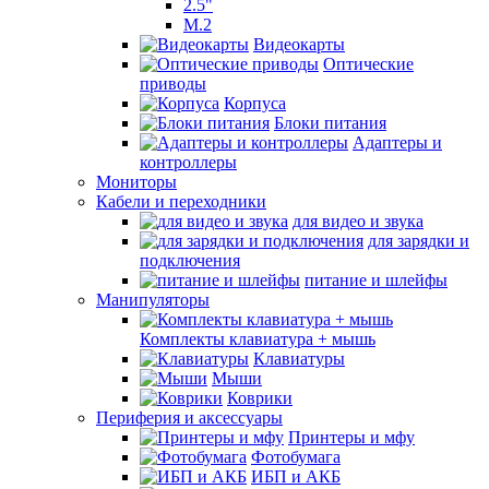
2.5"
M.2
Видеокарты
Оптические
приводы
Корпуса
Блоки питания
Адаптеры и
контроллеры
Мониторы
Кабели и переходники
для видео и звука
для зарядки и
подключения
питание и шлейфы
Манипуляторы
Комплекты клавиатура + мышь
Клавиатуры
Мыши
Коврики
Периферия и аксессуары
Принтеры и мфу
Фотобумага
ИБП и АКБ