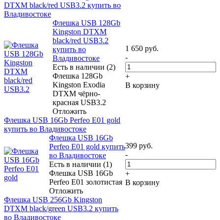
DTXM black/red USB3.2 купить во
Владивостоке
Флешка USB 128Gb
Kingston DTXM
black/red USB3.2
1 650
руб.
купить во
-
Владивостоке
Есть в наличии (2)
Флешка 128Gb
+
Kingston Exodia
В корзину
DTXM чёрно-
красная USB3.2
Отложить
Флешка USB 16Gb Perfeo E01 gold
купить во Владивостоке
Флешка USB 16Gb
399
руб.
Perfeo E01 gold купить
-
во Владивостоке
Есть в наличии (1)
Флешка USB 16Gb
+
Perfeo E01 золотистая
В корзину
Отложить
Флешка USB 256Gb Kingston
DTXM black/green USB3.2 купить
во Владивостоке