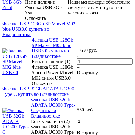
Нет в наличии
Наши менеджеры обязательно
Флешка USB 8Gb
свяжутся с вами и уточнят
Zsuit
условия заказа
Отложить
Флешка USB 128Gb SP Marvel M02
blue USB3.0 купить во
Владивостоке
Флешка USB 128Gb
SP Marvel M02 blue
1 650
руб.
USB3.0 купить во
-
Владивостоке
Есть в наличии (1)
Флешка USB 128Gb
+
Silicon Power Marvel
В корзину
M02 синяя USB3.0
Отложить
Флешка USB 32Gb ADATA UC300
Type-C купить во Владивостоке
Флешка USB 32Gb
ADATA UC300 Type-
550
руб.
C купить во
-
Владивостоке
Есть в наличии (2)
Флешка USB 32Gb
+
ADATA UC300 Type-
В корзину