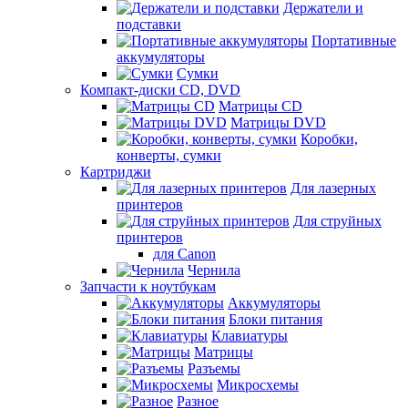
Держатели и
подставки
Портативные
аккумуляторы
Сумки
Компакт-диски CD, DVD
Матрицы CD
Матрицы DVD
Коробки,
конверты, сумки
Картриджи
Для лазерных
принтеров
Для струйных
принтеров
для Canon
Чернила
Запчасти к ноутбукам
Аккумуляторы
Блоки питания
Клавиатуры
Матрицы
Разъемы
Микросхемы
Разное