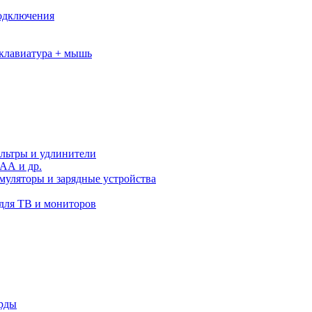
подключения
клавиатура + мышь
льтры и удлинители
АА и др.
муляторы и зарядные устройства
для ТВ и мониторов
орды