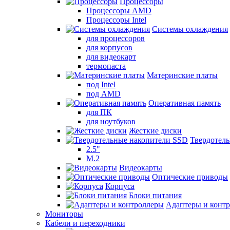
Процессоры
Процессоры AMD
Процессоры Intel
Системы охлаждения
для процессоров
для корпусов
для видеокарт
термопаста
Материнские платы
под Intel
под AMD
Оперативная память
для ПК
для ноутбуков
Жесткие диски
Твердотел
2.5"
M.2
Видеокарты
Оптические приводы
Корпуса
Блоки питания
Адаптеры и конт
Мониторы
Кабели и переходники