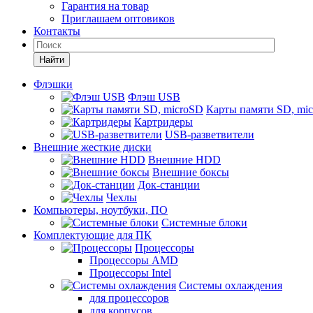
Гарантия на товар
Приглашаем оптовиков
Контакты
Найти
Флэшки
Флэш USB
Карты памяти SD, mi
Картридеры
USB-разветвители
Внешние жесткие диски
Внешние HDD
Внешние боксы
Док-станции
Чехлы
Компьютеры, ноутбуки, ПО
Системные блоки
Комплектующие для ПК
Процессоры
Процессоры AMD
Процессоры Intel
Системы охлаждения
для процессоров
для корпусов