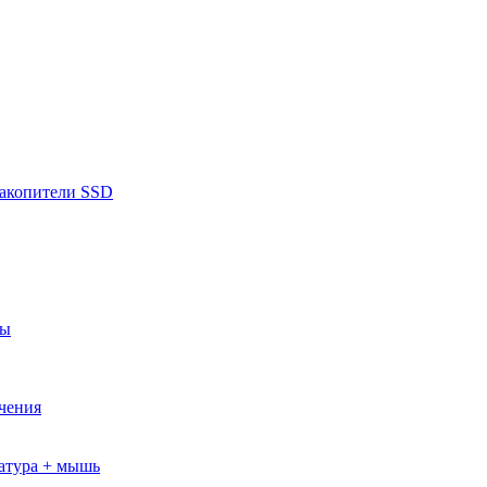
накопители SSD
ры
ючения
атура + мышь