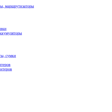
ы, маршрутизаторы
авки
ккумуляторы
ты, сумки
нтеров
интеров