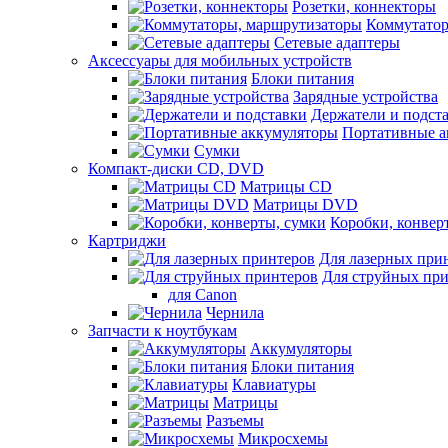
Розетки, коннекторы
Коммутатор
Сетевые адаптеры
Аксессуары для мобильных устройств
Блоки питания
Зарядные устройства
Держатели и подст
Портативные а
Сумки
Компакт-диски CD, DVD
Матрицы CD
Матрицы DVD
Коробки, конвер
Картриджи
Для лазерных при
Для струйных пр
для Canon
Чернила
Запчасти к ноутбукам
Аккумуляторы
Блоки питания
Клавиатуры
Матрицы
Разъемы
Микросхемы