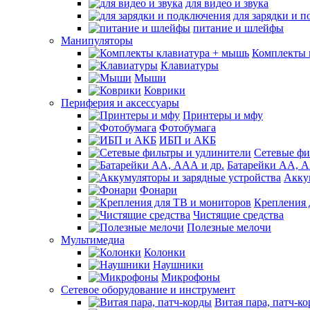
для видео и звука
для зарядки и 
питание и шлейфы
Манипуляторы
Комплекты 
Клавиатуры
Мыши
Коврики
Периферия и аксессуары
Принтеры и мфу
Фотобумага
ИБП и АКБ
Сетевые фи
Батарейки АА, А
Акку
Фонари
Крепления 
Чистящие средства
Полезные мелочи
Мультимедиа
Колонки
Наушники
Микрофоны
Сетевое оборудование и инструмент
Витая пара, патч-к