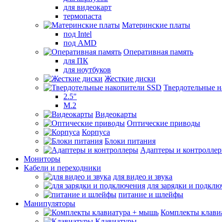
для видеокарт
термопаста
Материнские платы
под Intel
под AMD
Оперативная память
для ПК
для ноутбуков
Жесткие диски
Твердотельные 
2.5"
M.2
Видеокарты
Оптические приводы
Корпуса
Блоки питания
Адаптеры и контролле
Мониторы
Кабели и переходники
для видео и звука
для зарядки и подкл
питание и шлейфы
Манипуляторы
Комплекты клави
Клавиатуры