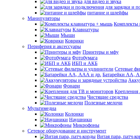
для видео и звука
для зарядки и 
питание и шлейфы
Манипуляторы
Комплекты 
Клавиатуры
Мыши
Коврики
Периферия и аксессуары
Принтеры и мфу
Фотобумага
ИБП и АКБ
Сетевые фи
Батарейки АА, А
Акку
Фонари
Крепления 
Чистящие средства
Полезные мелочи
Мультимедиа
Колонки
Наушники
Микрофоны
Сетевое оборудование и инструмент
Витая пара, патч-к