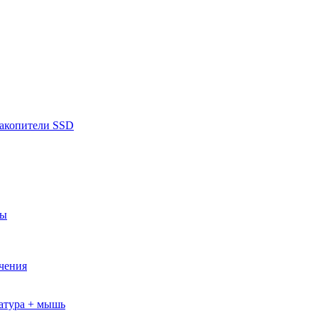
накопители SSD
ры
ючения
атура + мышь