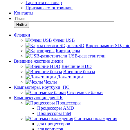
Гарантия на товар
Приглашаем оптовиков
Контакты
Найти
Флэшки
Флэш USB
Карты памяти SD, mi
Картридеры
USB-разветвители
Внешние жесткие диски
Внешние HDD
Внешние боксы
Док-станции
Чехлы
Компьютеры, ноутбуки, ПО
Системные блоки
Комплектующие для ПК
Процессоры
Процессоры AMD
Процессоры Intel
Системы охлаждения
для процессоров
для корпусов