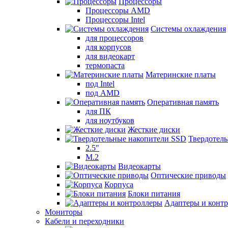
Процессоры
Процессоры AMD
Процессоры Intel
Системы охлаждения
для процессоров
для корпусов
для видеокарт
термопаста
Материнские платы
под Intel
под AMD
Оперативная память
для ПК
для ноутбуков
Жесткие диски
Твердотел
2.5"
M.2
Видеокарты
Оптические приводы
Корпуса
Блоки питания
Адаптеры и конт
Мониторы
Кабели и переходники