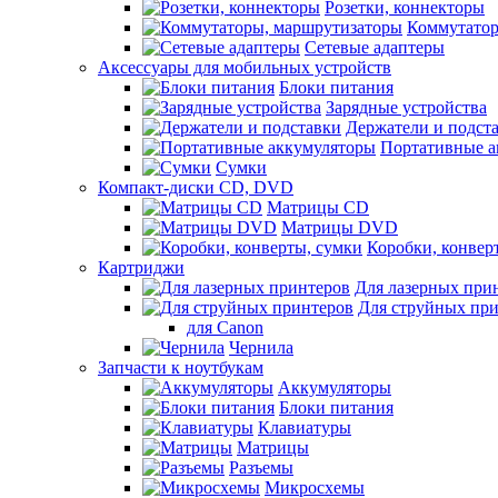
Розетки, коннекторы
Коммутатор
Сетевые адаптеры
Аксессуары для мобильных устройств
Блоки питания
Зарядные устройства
Держатели и подст
Портативные а
Сумки
Компакт-диски CD, DVD
Матрицы CD
Матрицы DVD
Коробки, конвер
Картриджи
Для лазерных при
Для струйных пр
для Canon
Чернила
Запчасти к ноутбукам
Аккумуляторы
Блоки питания
Клавиатуры
Матрицы
Разъемы
Микросхемы