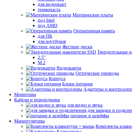
для видеокарт
термопаста
Материнские платы
под Intel
под AMD
Оперативная память
для ПК
для ноутбуков
Жесткие диски
Твердотельные 
2.5"
M.2
Видеокарты
Оптические приводы
Корпуса
Блоки питания
Адаптеры и контролле
Мониторы
Кабели и переходники
для видео и звука
для зарядки и подкл
питание и шлейфы
Манипуляторы
Комплекты клави
Клавиатуры