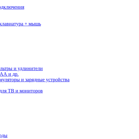
подключения
клавиатура + мышь
льтры и удлинители
АА и др.
муляторы и зарядные устройства
для ТВ и мониторов
орды