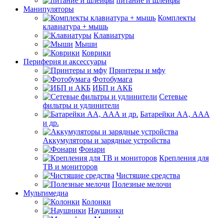
питание и шлейфы
Манипуляторы
Комплекты
клавиатура + мышь
Клавиатуры
Мыши
Коврики
Периферия и аксессуары
Принтеры и мфу
Фотобумага
ИБП и АКБ
Сетевые
фильтры и удлинители
Батарейки АА, ААА
и др.
Аккумуляторы и зарядные устройства
Фонари
Крепления для
ТВ и мониторов
Чистящие средства
Полезные мелочи
Мультимедиа
Колонки
Наушники