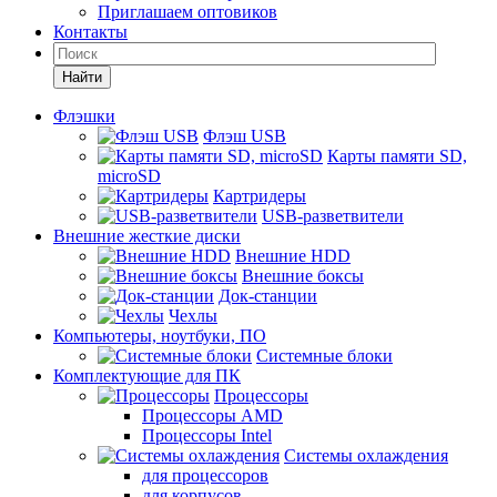
Приглашаем оптовиков
Контакты
Найти
Флэшки
Флэш USB
Карты памяти SD,
microSD
Картридеры
USB-разветвители
Внешние жесткие диски
Внешние HDD
Внешние боксы
Док-станции
Чехлы
Компьютеры, ноутбуки, ПО
Системные блоки
Комплектующие для ПК
Процессоры
Процессоры AMD
Процессоры Intel
Системы охлаждения
для процессоров
для корпусов