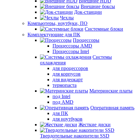
Внешние HDD
Внешние боксы
Док-станции
Чехлы
Компьютеры, ноутбуки, ПО
Системные блоки
Комплектующие для ПК
Процессоры
Процессоры AMD
Процессоры Intel
Системы
охлаждения
для процессоров
для корпусов
для видеокарт
термопаста
Материнские платы
под Intel
под AMD
Оперативная память
для ПК
для ноутбуков
Жесткие диски
Твердотельные накопители SSD