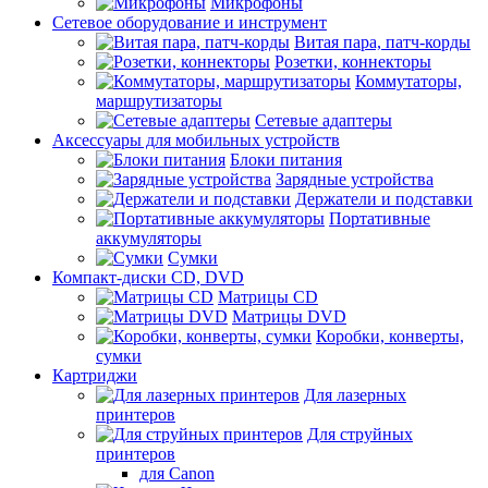
Микрофоны
Сетевое оборудование и инструмент
Витая пара, патч-корды
Розетки, коннекторы
Коммутаторы,
маршрутизаторы
Сетевые адаптеры
Аксессуары для мобильных устройств
Блоки питания
Зарядные устройства
Держатели и подставки
Портативные
аккумуляторы
Сумки
Компакт-диски CD, DVD
Матрицы CD
Матрицы DVD
Коробки, конверты,
сумки
Картриджи
Для лазерных
принтеров
Для струйных
принтеров
для Canon