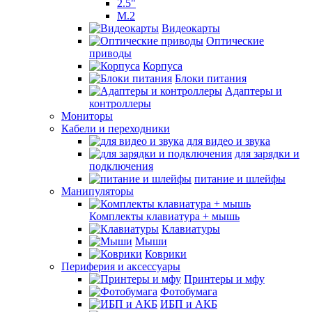
2.5"
M.2
Видеокарты
Оптические
приводы
Корпуса
Блоки питания
Адаптеры и
контроллеры
Мониторы
Кабели и переходники
для видео и звука
для зарядки и
подключения
питание и шлейфы
Манипуляторы
Комплекты клавиатура + мышь
Клавиатуры
Мыши
Коврики
Периферия и аксессуары
Принтеры и мфу
Фотобумага
ИБП и АКБ