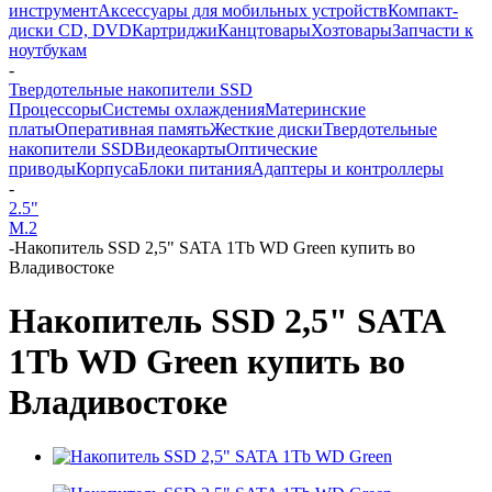
инструмент
Аксессуары для мобильных устройств
Компакт-
диски CD, DVD
Картриджи
Канцтовары
Хозтовары
Запчасти к
ноутбукам
-
Твердотельные накопители SSD
Процессоры
Системы охлаждения
Материнские
платы
Оперативная память
Жесткие диски
Твердотельные
накопители SSD
Видеокарты
Оптические
приводы
Корпуса
Блоки питания
Адаптеры и контроллеры
-
2.5"
M.2
-
Накопитель SSD 2,5" SATA 1Tb WD Green купить во
Владивостоке
Накопитель SSD 2,5" SATA
1Tb WD Green купить во
Владивостоке