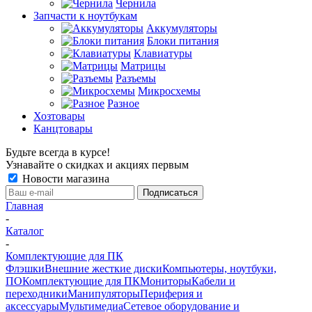
Чернила
Запчасти к ноутбукам
Аккумуляторы
Блоки питания
Клавиатуры
Матрицы
Разъемы
Микросхемы
Разное
Хозтовары
Канцтовары
Будьте всегда в курсе!
Узнавайте о скидках и акциях первым
Новости магазина
Главная
-
Каталог
-
Комплектующие для ПК
Флэшки
Внешние жесткие диски
Компьютеры, ноутбуки,
ПО
Комплектующие для ПК
Мониторы
Кабели и
переходники
Манипуляторы
Периферия и
аксессуары
Мультимедиа
Сетевое оборудование и