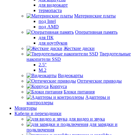
для видеокарт
термопаста
Материнские платы
под Intel
под AMD
Оперативная память
для ПК
для ноутбуков
Жесткие диски
Твердотельные
накопители SSD
2.5"
M.2
Видеокарты
Оптические приводы
Корпуса
Блоки питания
Адаптеры и
контроллеры
Мониторы
Кабели и переходники
для видео и звука
для зарядки и
подключения