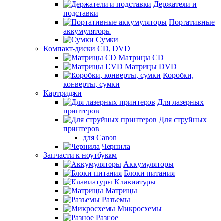
Держатели и
подставки
Портативные
аккумуляторы
Сумки
Компакт-диски CD, DVD
Матрицы CD
Матрицы DVD
Коробки,
конверты, сумки
Картриджи
Для лазерных
принтеров
Для струйных
принтеров
для Canon
Чернила
Запчасти к ноутбукам
Аккумуляторы
Блоки питания
Клавиатуры
Матрицы
Разъемы
Микросхемы
Разное