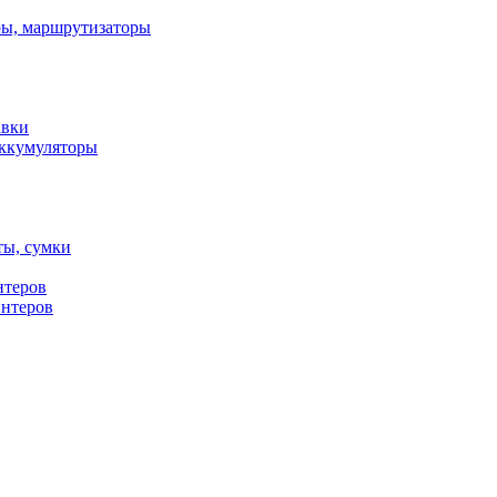
ы, маршрутизаторы
авки
ккумуляторы
ты, сумки
нтеров
интеров