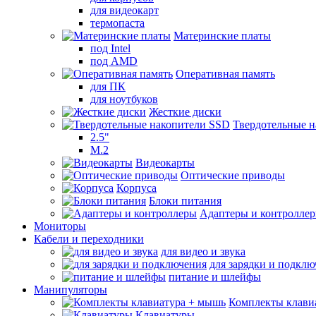
для видеокарт
термопаста
Материнские платы
под Intel
под AMD
Оперативная память
для ПК
для ноутбуков
Жесткие диски
Твердотельные 
2.5"
M.2
Видеокарты
Оптические приводы
Корпуса
Блоки питания
Адаптеры и контролле
Мониторы
Кабели и переходники
для видео и звука
для зарядки и подкл
питание и шлейфы
Манипуляторы
Комплекты клави
Клавиатуры