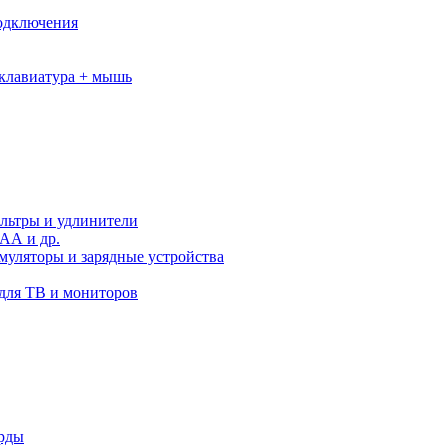
подключения
клавиатура + мышь
льтры и удлинители
АА и др.
муляторы и зарядные устройства
для ТВ и мониторов
орды