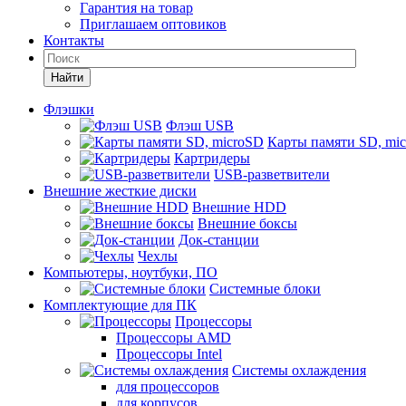
Гарантия на товар
Приглашаем оптовиков
Контакты
Найти
Флэшки
Флэш USB
Карты памяти SD, mi
Картридеры
USB-разветвители
Внешние жесткие диски
Внешние HDD
Внешние боксы
Док-станции
Чехлы
Компьютеры, ноутбуки, ПО
Системные блоки
Комплектующие для ПК
Процессоры
Процессоры AMD
Процессоры Intel
Системы охлаждения
для процессоров
для корпусов