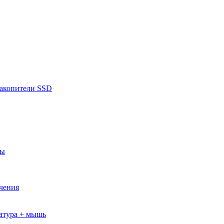
накопители SSD
ры
ючения
атура + мышь