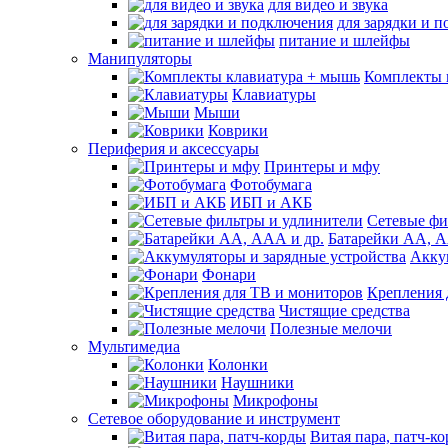
для видео и звука
для зарядки и 
питание и шлейфы
Манипуляторы
Комплекты 
Клавиатуры
Мыши
Коврики
Периферия и аксессуары
Принтеры и мфу
Фотобумага
ИБП и АКБ
Сетевые фи
Батарейки АА, А
Акку
Фонари
Крепления 
Чистящие средства
Полезные мелочи
Мультимедиа
Колонки
Наушники
Микрофоны
Сетевое оборудование и инструмент
Витая пара, патч-к