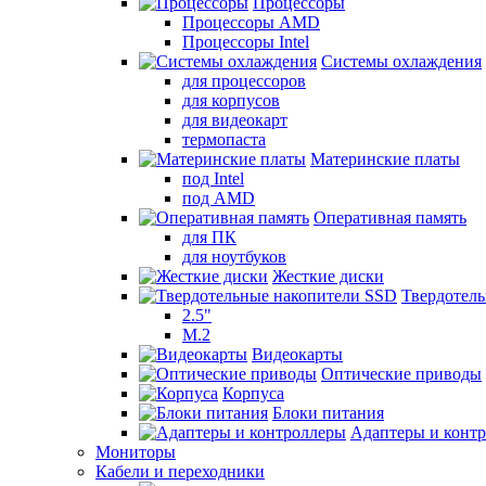
Процессоры
Процессоры AMD
Процессоры Intel
Системы охлаждения
для процессоров
для корпусов
для видеокарт
термопаста
Материнские платы
под Intel
под AMD
Оперативная память
для ПК
для ноутбуков
Жесткие диски
Твердотел
2.5"
M.2
Видеокарты
Оптические приводы
Корпуса
Блоки питания
Адаптеры и конт
Мониторы
Кабели и переходники