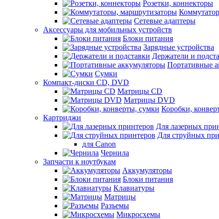
Розетки, коннекторы
Коммутатор
Сетевые адаптеры
Аксессуары для мобильных устройств
Блоки питания
Зарядные устройства
Держатели и подст
Портативные а
Сумки
Компакт-диски CD, DVD
Матрицы CD
Матрицы DVD
Коробки, конвер
Картриджи
Для лазерных при
Для струйных пр
для Canon
Чернила
Запчасти к ноутбукам
Аккумуляторы
Блоки питания
Клавиатуры
Матрицы
Разъемы
Микросхемы