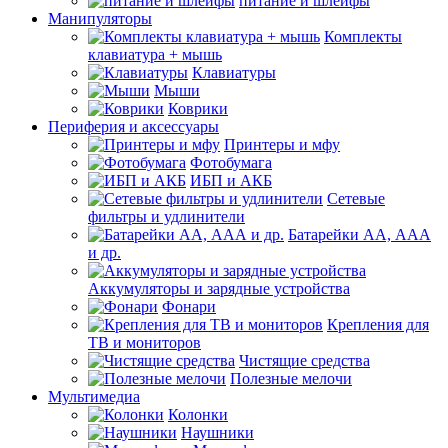
питание и шлейфы
Манипуляторы
Комплекты
клавиатура + мышь
Клавиатуры
Мыши
Коврики
Периферия и аксессуары
Принтеры и мфу
Фотобумага
ИБП и АКБ
Сетевые
фильтры и удлинители
Батарейки АА, ААА
и др.
Аккумуляторы и зарядные устройства
Фонари
Крепления для
ТВ и мониторов
Чистящие средства
Полезные мелочи
Мультимедиа
Колонки
Наушники