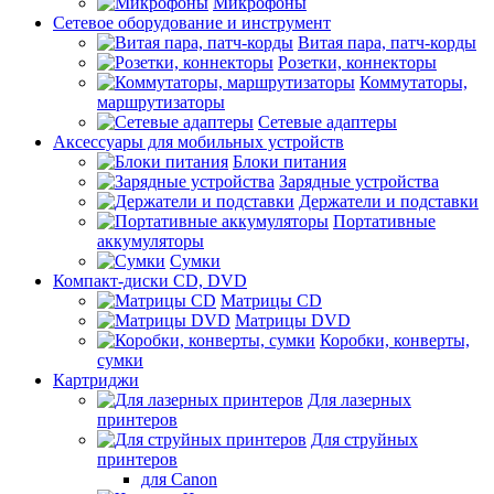
Микрофоны
Сетевое оборудование и инструмент
Витая пара, патч-корды
Розетки, коннекторы
Коммутаторы,
маршрутизаторы
Сетевые адаптеры
Аксессуары для мобильных устройств
Блоки питания
Зарядные устройства
Держатели и подставки
Портативные
аккумуляторы
Сумки
Компакт-диски CD, DVD
Матрицы CD
Матрицы DVD
Коробки, конверты,
сумки
Картриджи
Для лазерных
принтеров
Для струйных
принтеров
для Canon