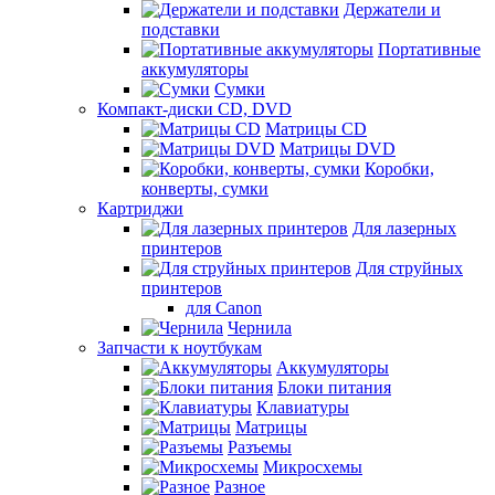
Держатели и
подставки
Портативные
аккумуляторы
Сумки
Компакт-диски CD, DVD
Матрицы CD
Матрицы DVD
Коробки,
конверты, сумки
Картриджи
Для лазерных
принтеров
Для струйных
принтеров
для Canon
Чернила
Запчасти к ноутбукам
Аккумуляторы
Блоки питания
Клавиатуры
Матрицы
Разъемы
Микросхемы
Разное