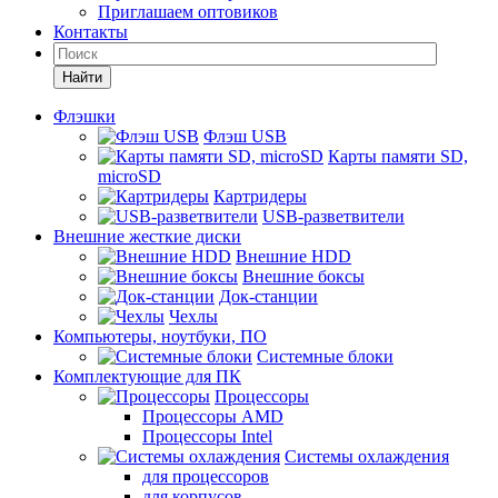
Приглашаем оптовиков
Контакты
Найти
Флэшки
Флэш USB
Карты памяти SD,
microSD
Картридеры
USB-разветвители
Внешние жесткие диски
Внешние HDD
Внешние боксы
Док-станции
Чехлы
Компьютеры, ноутбуки, ПО
Системные блоки
Комплектующие для ПК
Процессоры
Процессоры AMD
Процессоры Intel
Системы охлаждения
для процессоров
для корпусов