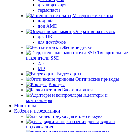
для видеокарт
термопаста
Материнские платы
под Intel
под AMD
Оперативная память
для ПК
для ноутбуков
Жесткие диски
Твердотельные
накопители SSD
2.5"
M.2
Видеокарты
Оптические приводы
Корпуса
Блоки питания
Адаптеры и
контроллеры
Мониторы
Кабели и переходники
для видео и звука
для зарядки и
подключения