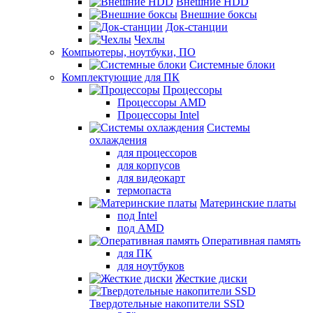
Внешние HDD
Внешние боксы
Док-станции
Чехлы
Компьютеры, ноутбуки, ПО
Системные блоки
Комплектующие для ПК
Процессоры
Процессоры AMD
Процессоры Intel
Системы
охлаждения
для процессоров
для корпусов
для видеокарт
термопаста
Материнские платы
под Intel
под AMD
Оперативная память
для ПК
для ноутбуков
Жесткие диски
Твердотельные накопители SSD