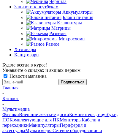
Чернила
Запчасти к ноутбукам
Аккумуляторы
Блоки питания
Клавиатуры
Матрицы
Разъемы
Микросхемы
Разное
Хозтовары
Канцтовары
Будьте всегда в курсе!
Узнавайте о скидках и акциях первым
Новости магазина
Главная
-
Каталог
-
Мультимедиа
Флэшки
Внешние жесткие диски
Компьютеры, ноутбуки,
ПО
Комплектующие для ПК
Мониторы
Кабели и
переходники
Манипуляторы
Периферия и
аксессуары
Мультимедиа
Сетевое оборудование и