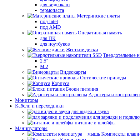
для видеокарт
термопаста
Материнские платы
под Intel
под AMD
Оперативная память
для ПК
для ноутбуков
Жесткие диски
Твердотельные 
2.5"
M.2
Видеокарты
Оптические приводы
Корпуса
Блоки питания
Адаптеры и контролле
Мониторы
Кабели и переходники
для видео и звука
для зарядки и подкл
питание и шлейфы
Манипуляторы
Комплекты клави
Клавиатуры