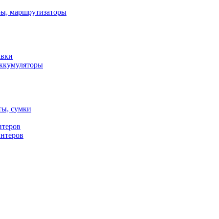
ы, маршрутизаторы
авки
ккумуляторы
ты, сумки
нтеров
интеров