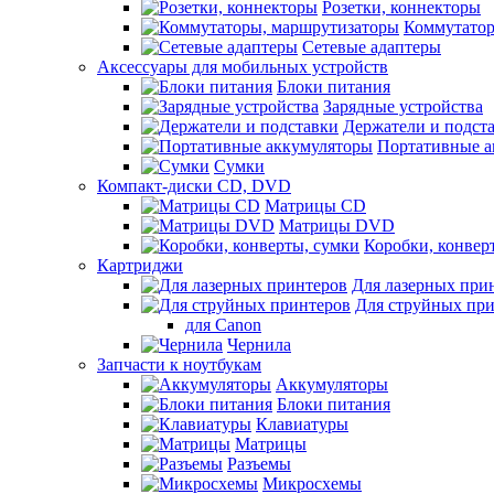
Розетки, коннекторы
Коммутатор
Сетевые адаптеры
Аксессуары для мобильных устройств
Блоки питания
Зарядные устройства
Держатели и подст
Портативные а
Сумки
Компакт-диски CD, DVD
Матрицы CD
Матрицы DVD
Коробки, конвер
Картриджи
Для лазерных при
Для струйных пр
для Canon
Чернила
Запчасти к ноутбукам
Аккумуляторы
Блоки питания
Клавиатуры
Матрицы
Разъемы
Микросхемы