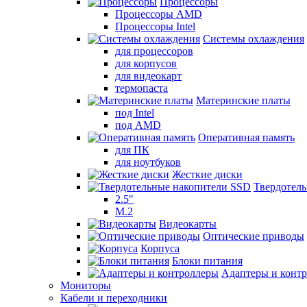
Процессоры
Процессоры AMD
Процессоры Intel
Системы охлаждения
для процессоров
для корпусов
для видеокарт
термопаста
Материнские платы
под Intel
под AMD
Оперативная память
для ПК
для ноутбуков
Жесткие диски
Твердотел
2.5"
M.2
Видеокарты
Оптические приводы
Корпуса
Блоки питания
Адаптеры и конт
Мониторы
Кабели и переходники