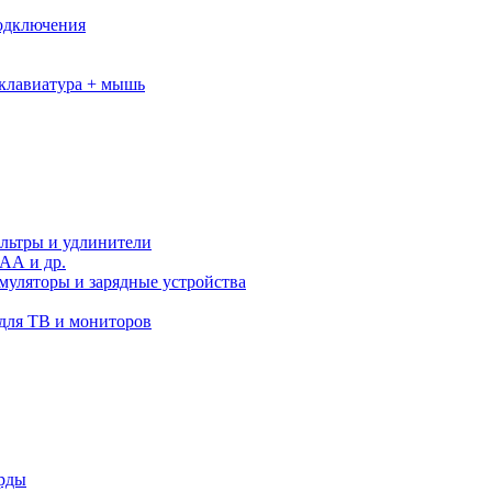
подключения
клавиатура + мышь
льтры и удлинители
АА и др.
муляторы и зарядные устройства
для ТВ и мониторов
орды