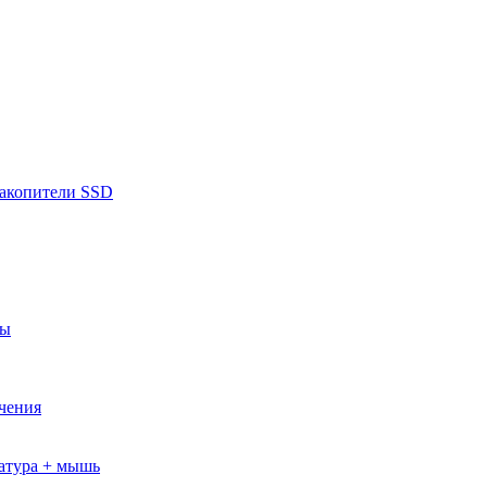
накопители SSD
ры
ючения
атура + мышь