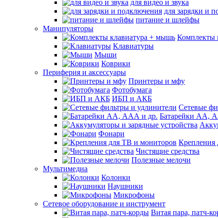
для видео и звука
для зарядки и 
питание и шлейфы
Манипуляторы
Комплекты 
Клавиатуры
Мыши
Коврики
Периферия и аксессуары
Принтеры и мфу
Фотобумага
ИБП и АКБ
Сетевые фи
Батарейки АА, А
Акку
Фонари
Крепления 
Чистящие средства
Полезные мелочи
Мультимедиа
Колонки
Наушники
Микрофоны
Сетевое оборудование и инструмент
Витая пара, патч-к