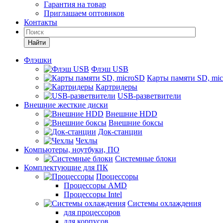
Гарантия на товар
Приглашаем оптовиков
Контакты
Найти
Флэшки
Флэш USB
Карты памяти SD, mi
Картридеры
USB-разветвители
Внешние жесткие диски
Внешние HDD
Внешние боксы
Док-станции
Чехлы
Компьютеры, ноутбуки, ПО
Системные блоки
Комплектующие для ПК
Процессоры
Процессоры AMD
Процессоры Intel
Системы охлаждения
для процессоров
для корпусов