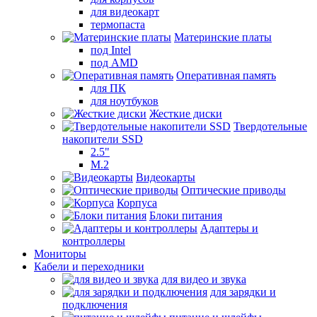
для видеокарт
термопаста
Материнские платы
под Intel
под AMD
Оперативная память
для ПК
для ноутбуков
Жесткие диски
Твердотельные
накопители SSD
2.5"
M.2
Видеокарты
Оптические приводы
Корпуса
Блоки питания
Адаптеры и
контроллеры
Мониторы
Кабели и переходники
для видео и звука
для зарядки и
подключения