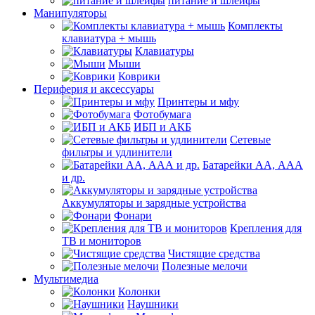
питание и шлейфы
Манипуляторы
Комплекты
клавиатура + мышь
Клавиатуры
Мыши
Коврики
Периферия и аксессуары
Принтеры и мфу
Фотобумага
ИБП и АКБ
Сетевые
фильтры и удлинители
Батарейки АА, ААА
и др.
Аккумуляторы и зарядные устройства
Фонари
Крепления для
ТВ и мониторов
Чистящие средства
Полезные мелочи
Мультимедиа
Колонки
Наушники