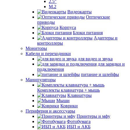
2.5"
M.2
Видеокарты
Оптические
приводы
Корпуса
Блоки питания
Адаптеры и
контроллеры
Мониторы
Кабели и переходники
для видео и звука
для зарядки и
подключения
питание и шлейфы
Манипуляторы
Комплекты клавиатура + мышь
Клавиатуры
Мыши
Коврики
Периферия и аксессуары
Принтеры и мфу
Фотобумага
ИБП и АКБ