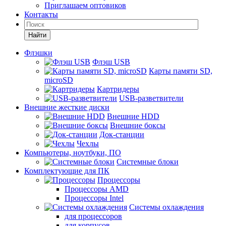
Приглашаем оптовиков
Контакты
Найти
Флэшки
Флэш USB
Карты памяти SD,
microSD
Картридеры
USB-разветвители
Внешние жесткие диски
Внешние HDD
Внешние боксы
Док-станции
Чехлы
Компьютеры, ноутбуки, ПО
Системные блоки
Комплектующие для ПК
Процессоры
Процессоры AMD
Процессоры Intel
Системы охлаждения
для процессоров
для корпусов