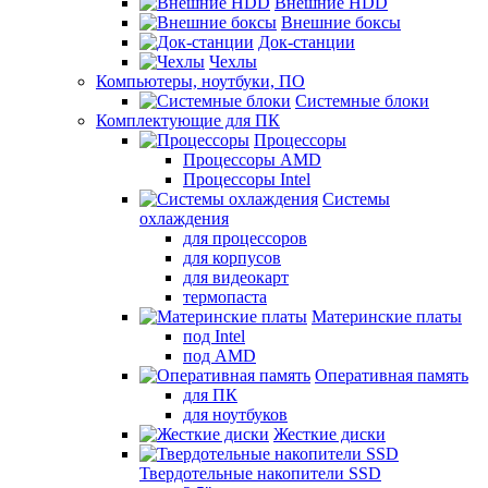
Внешние HDD
Внешние боксы
Док-станции
Чехлы
Компьютеры, ноутбуки, ПО
Системные блоки
Комплектующие для ПК
Процессоры
Процессоры AMD
Процессоры Intel
Системы
охлаждения
для процессоров
для корпусов
для видеокарт
термопаста
Материнские платы
под Intel
под AMD
Оперативная память
для ПК
для ноутбуков
Жесткие диски
Твердотельные накопители SSD