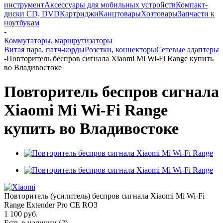
инструмент
Аксессуары для мобильных устройств
Компакт-
диски CD, DVD
Картриджи
Канцтовары
Хозтовары
Запчасти к
ноутбукам
-
Коммутаторы, маршрутизаторы
Витая пара, патч-корды
Розетки, коннекторы
Сетевые адаптеры
-
Повторитель беспров сигнала Xiaomi Mi Wi-Fi Range купить
во Владивостоке
Повторитель беспров сигнала
Xiaomi Mi Wi-Fi Range
купить во Владивостоке
Повторитель (усилитель) беспров сигнала Xiaomi Mi Wi-Fi
Range Extender Pro CE RO3
1 100
руб.
Есть в наличии
(2)