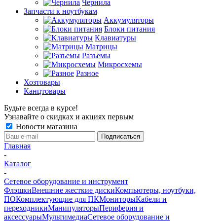
Чернила
Запчасти к ноутбукам
Аккумуляторы
Блоки питания
Клавиатуры
Матрицы
Разъемы
Микросхемы
Разное
Хозтовары
Канцтовары
Будьте всегда в курсе!
Узнавайте о скидках и акциях первым
Новости магазина
Главная
-
Каталог
-
Сетевое оборудование и инструмент
Флэшки
Внешние жесткие диски
Компьютеры, ноутбуки,
ПО
Комплектующие для ПК
Мониторы
Кабели и
переходники
Манипуляторы
Периферия и
аксессуары
Мультимедиа
Сетевое оборудование и