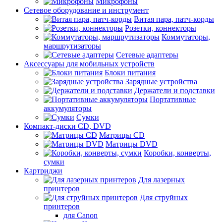
Микрофоны
Сетевое оборудование и инструмент
Витая пара, патч-корды
Розетки, коннекторы
Коммутаторы,
маршрутизаторы
Сетевые адаптеры
Аксессуары для мобильных устройств
Блоки питания
Зарядные устройства
Держатели и подставки
Портативные
аккумуляторы
Сумки
Компакт-диски CD, DVD
Матрицы CD
Матрицы DVD
Коробки, конверты,
сумки
Картриджи
Для лазерных
принтеров
Для струйных
принтеров
для Canon