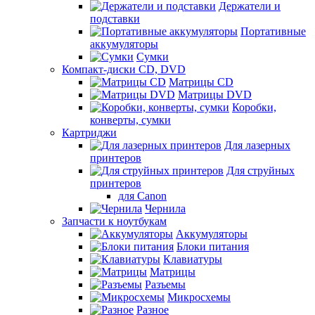
Держатели и
подставки
Портативные
аккумуляторы
Сумки
Компакт-диски CD, DVD
Матрицы CD
Матрицы DVD
Коробки,
конверты, сумки
Картриджи
Для лазерных
принтеров
Для струйных
принтеров
для Canon
Чернила
Запчасти к ноутбукам
Аккумуляторы
Блоки питания
Клавиатуры
Матрицы
Разъемы
Микросхемы
Разное