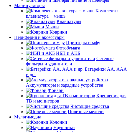
питание и шлейфы
Манипуляторы
Комплекты
клавиатура + мышь
Клавиатуры
Мыши
Коврики
Периферия и аксессуары
Принтеры и мфу
Фотобумага
ИБП и АКБ
Сетевые
фильтры и удлинители
Батарейки АА, ААА
и др.
Аккумуляторы и зарядные устройства
Фонари
Крепления для
ТВ и мониторов
Чистящие средства
Полезные мелочи
Мультимедиа
Колонки
Наушники