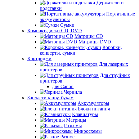
Держатели и
подставки
Портативные
аккумуляторы
Сумки
Компакт-диски CD, DVD
Матрицы CD
Матрицы DVD
Коробки,
конверты, сумки
Картриджи
Для лазерных
принтеров
Для струйных
принтеров
для Canon
Чернила
Запчасти к ноутбукам
Аккумуляторы
Блоки питания
Клавиатуры
Матрицы
Разъемы
Микросхемы
Разное