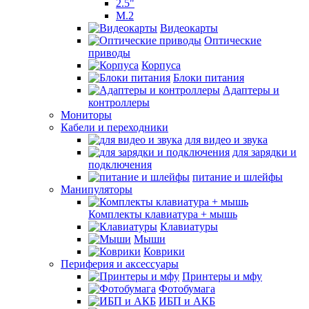
2.5"
M.2
Видеокарты
Оптические
приводы
Корпуса
Блоки питания
Адаптеры и
контроллеры
Мониторы
Кабели и переходники
для видео и звука
для зарядки и
подключения
питание и шлейфы
Манипуляторы
Комплекты клавиатура + мышь
Клавиатуры
Мыши
Коврики
Периферия и аксессуары
Принтеры и мфу
Фотобумага
ИБП и АКБ