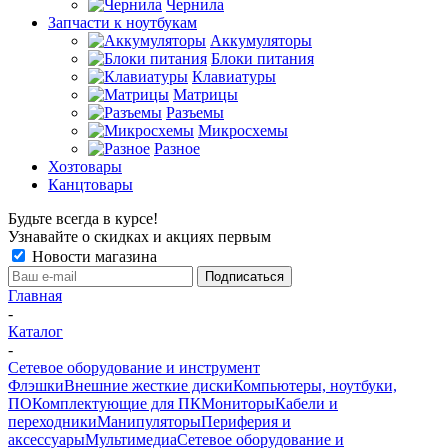
Чернила
Запчасти к ноутбукам
Аккумуляторы
Блоки питания
Клавиатуры
Матрицы
Разъемы
Микросхемы
Разное
Хозтовары
Канцтовары
Будьте всегда в курсе!
Узнавайте о скидках и акциях первым
Новости магазина
Главная
-
Каталог
-
Сетевое оборудование и инструмент
Флэшки
Внешние жесткие диски
Компьютеры, ноутбуки,
ПО
Комплектующие для ПК
Мониторы
Кабели и
переходники
Манипуляторы
Периферия и
аксессуары
Мультимедиа
Сетевое оборудование и