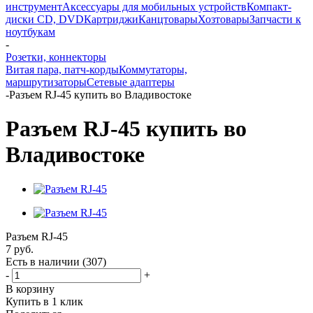
инструмент
Аксессуары для мобильных устройств
Компакт-
диски CD, DVD
Картриджи
Канцтовары
Хозтовары
Запчасти к
ноутбукам
-
Розетки, коннекторы
Витая пара, патч-корды
Коммутаторы,
маршрутизаторы
Сетевые адаптеры
-
Разъем RJ-45 купить во Владивостоке
Разъем RJ-45 купить во
Владивостоке
Разъем RJ-45
7
руб.
Есть в наличии
(307)
-
+
В корзину
Купить в 1 клик