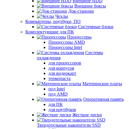
Внешние HDD
Внешние боксы
Док-станции
Чехлы
Компьютеры, ноутбуки, ПО
Системные блоки
Комплектующие для ПК
Процессоры
Процессоры AMD
Процессоры Intel
Системы
охлаждения
для процессоров
для корпусов
для видеокарт
термопаста
Материнские платы
под Intel
под AMD
Оперативная память
для ПК
для ноутбуков
Жесткие диски
Твердотельные накопители SSD