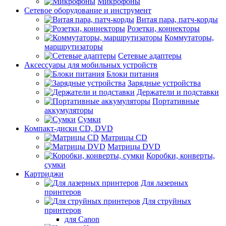
Микрофоны
Сетевое оборудование и инструмент
Витая пара, патч-корды
Розетки, коннекторы
Коммутаторы,
маршрутизаторы
Сетевые адаптеры
Аксессуары для мобильных устройств
Блоки питания
Зарядные устройства
Держатели и подставки
Портативные
аккумуляторы
Сумки
Компакт-диски CD, DVD
Матрицы CD
Матрицы DVD
Коробки, конверты,
сумки
Картриджи
Для лазерных
принтеров
Для струйных
принтеров
для Canon