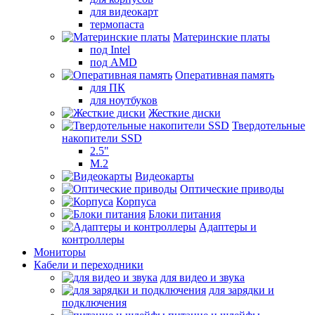
для видеокарт
термопаста
Материнские платы
под Intel
под AMD
Оперативная память
для ПК
для ноутбуков
Жесткие диски
Твердотельные
накопители SSD
2.5"
M.2
Видеокарты
Оптические приводы
Корпуса
Блоки питания
Адаптеры и
контроллеры
Мониторы
Кабели и переходники
для видео и звука
для зарядки и
подключения