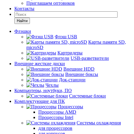
Приглашаем оптовиков
Контакты
Найти
Флэшки
Флэш USB
Карты памяти SD,
microSD
Картридеры
USB-разветвители
Внешние жесткие диски
Внешние HDD
Внешние боксы
Док-станции
Чехлы
Компьютеры, ноутбуки, ПО
Системные блоки
Комплектующие для ПК
Процессоры
Процессоры AMD
Процессоры Intel
Системы охлаждения
для процессоров
для корпусов