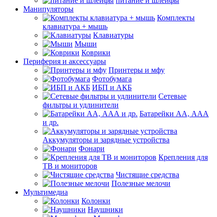
питание и шлейфы
Манипуляторы
Комплекты
клавиатура + мышь
Клавиатуры
Мыши
Коврики
Периферия и аксессуары
Принтеры и мфу
Фотобумага
ИБП и АКБ
Сетевые
фильтры и удлинители
Батарейки АА, ААА
и др.
Аккумуляторы и зарядные устройства
Фонари
Крепления для
ТВ и мониторов
Чистящие средства
Полезные мелочи
Мультимедиа
Колонки
Наушники