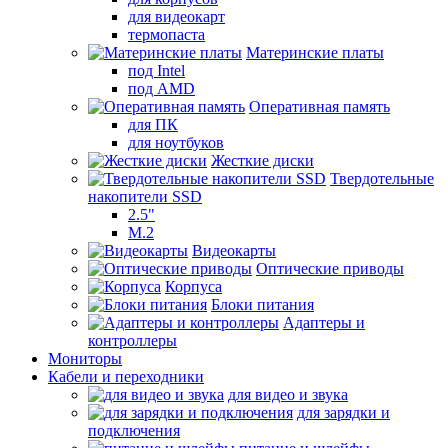
для видеокарт
термопаста
Материнские платы
под Intel
под AMD
Оперативная память
для ПК
для ноутбуков
Жесткие диски
Твердотельные
накопители SSD
2.5"
M.2
Видеокарты
Оптические приводы
Корпуса
Блоки питания
Адаптеры и
контроллеры
Мониторы
Кабели и переходники
для видео и звука
для зарядки и
подключения