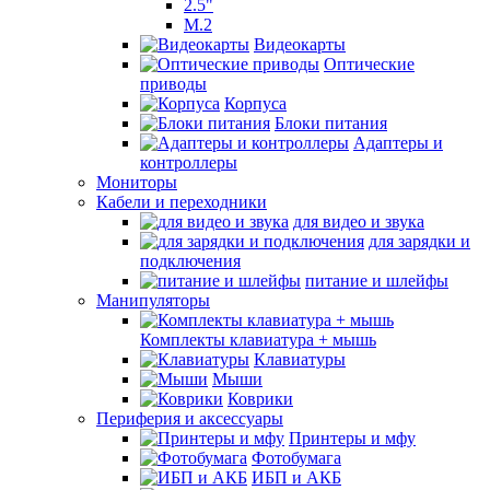
2.5"
M.2
Видеокарты
Оптические
приводы
Корпуса
Блоки питания
Адаптеры и
контроллеры
Мониторы
Кабели и переходники
для видео и звука
для зарядки и
подключения
питание и шлейфы
Манипуляторы
Комплекты клавиатура + мышь
Клавиатуры
Мыши
Коврики
Периферия и аксессуары
Принтеры и мфу
Фотобумага
ИБП и АКБ