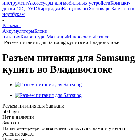
инструмент
Аксессуары для мобильных устройств
Компакт-
диски CD, DVD
Картриджи
Канцтовары
Хозтовары
Запчасти к
ноутбукам
-
Разъемы
Аккумуляторы
Блоки
питания
Клавиатуры
Матрицы
Микросхемы
Разное
-
Разъем питания для Samsung купить во Владивостоке
Разъем питания для Samsung
купить во Владивостоке
Разъем питания для Samsung
500
руб.
Нет в наличии
Заказать
Наши менеджеры обязательно свяжутся с вами и уточнят
условия заказа
Поделиться