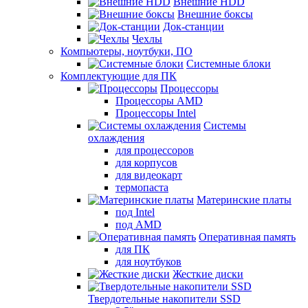
Внешние HDD
Внешние боксы
Док-станции
Чехлы
Компьютеры, ноутбуки, ПО
Системные блоки
Комплектующие для ПК
Процессоры
Процессоры AMD
Процессоры Intel
Системы
охлаждения
для процессоров
для корпусов
для видеокарт
термопаста
Материнские платы
под Intel
под AMD
Оперативная память
для ПК
для ноутбуков
Жесткие диски
Твердотельные накопители SSD