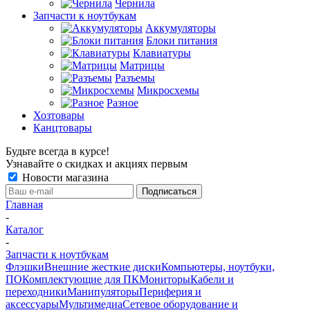
Чернила
Запчасти к ноутбукам
Аккумуляторы
Блоки питания
Клавиатуры
Матрицы
Разъемы
Микросхемы
Разное
Хозтовары
Канцтовары
Будьте всегда в курсе!
Узнавайте о скидках и акциях первым
Новости магазина
Главная
-
Каталог
-
Запчасти к ноутбукам
Флэшки
Внешние жесткие диски
Компьютеры, ноутбуки,
ПО
Комплектующие для ПК
Мониторы
Кабели и
переходники
Манипуляторы
Периферия и
аксессуары
Мультимедиа
Сетевое оборудование и