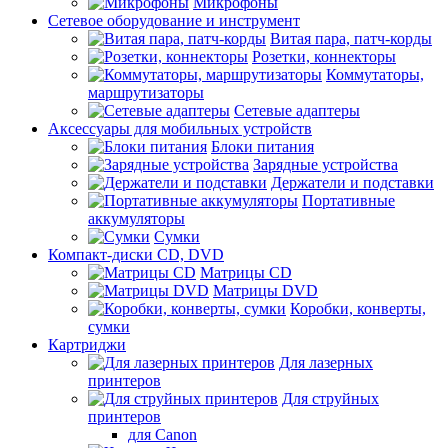
Микрофоны
Сетевое оборудование и инструмент
Витая пара, патч-корды
Розетки, коннекторы
Коммутаторы,
маршрутизаторы
Сетевые адаптеры
Аксессуары для мобильных устройств
Блоки питания
Зарядные устройства
Держатели и подставки
Портативные
аккумуляторы
Сумки
Компакт-диски CD, DVD
Матрицы CD
Матрицы DVD
Коробки, конверты,
сумки
Картриджи
Для лазерных
принтеров
Для струйных
принтеров
для Canon