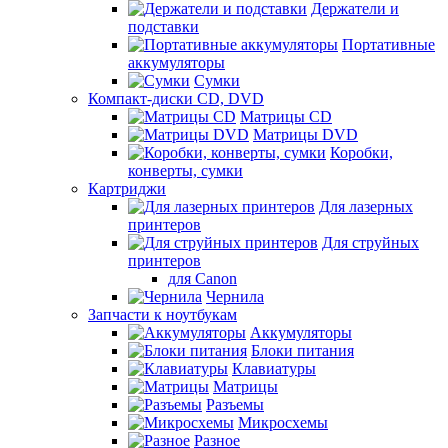
Держатели и
подставки
Портативные
аккумуляторы
Сумки
Компакт-диски CD, DVD
Матрицы CD
Матрицы DVD
Коробки,
конверты, сумки
Картриджи
Для лазерных
принтеров
Для струйных
принтеров
для Canon
Чернила
Запчасти к ноутбукам
Аккумуляторы
Блоки питания
Клавиатуры
Матрицы
Разъемы
Микросхемы
Разное