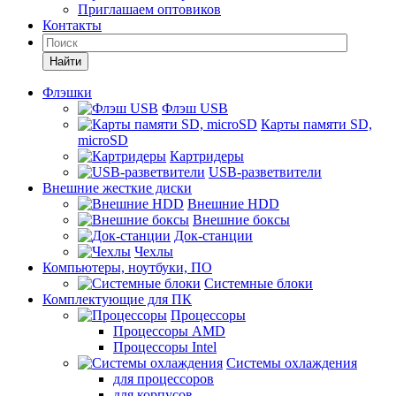
Приглашаем оптовиков
Контакты
Найти
Флэшки
Флэш USB
Карты памяти SD,
microSD
Картридеры
USB-разветвители
Внешние жесткие диски
Внешние HDD
Внешние боксы
Док-станции
Чехлы
Компьютеры, ноутбуки, ПО
Системные блоки
Комплектующие для ПК
Процессоры
Процессоры AMD
Процессоры Intel
Системы охлаждения
для процессоров
для корпусов