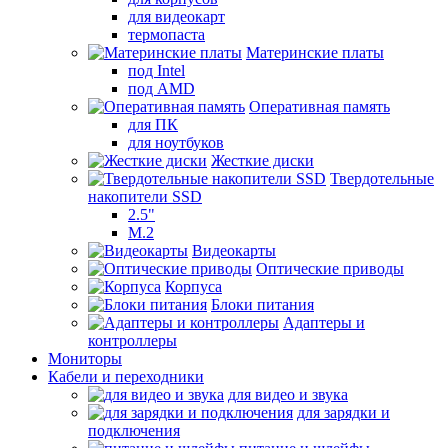
для видеокарт
термопаста
Материнские платы
под Intel
под AMD
Оперативная память
для ПК
для ноутбуков
Жесткие диски
Твердотельные
накопители SSD
2.5"
M.2
Видеокарты
Оптические приводы
Корпуса
Блоки питания
Адаптеры и
контроллеры
Мониторы
Кабели и переходники
для видео и звука
для зарядки и
подключения