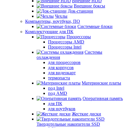
Внешние HDD
Внешние боксы
Док-станции
Чехлы
Компьютеры, ноутбуки, ПО
Системные блоки
Комплектующие для ПК
Процессоры
Процессоры AMD
Процессоры Intel
Системы
охлаждения
для процессоров
для корпусов
для видеокарт
термопаста
Материнские платы
под Intel
под AMD
Оперативная память
для ПК
для ноутбуков
Жесткие диски
Твердотельные накопители SSD