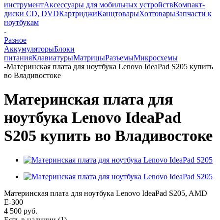
инструмент
Аксессуары для мобильных устройств
Компакт-
диски CD, DVD
Картриджи
Канцтовары
Хозтовары
Запчасти к
ноутбукам
-
Разное
Аккумуляторы
Блоки
питания
Клавиатуры
Матрицы
Разъемы
Микросхемы
-
Материнская плата для ноутбука Lenovo IdeaPad S205 купить
во Владивостоке
Материнская плата для
ноутбука Lenovo IdeaPad
S205 купить во Владивостоке
Материнская плата для ноутбука Lenovo IdeaPad S205, AMD
E-300
4 500
руб.
Есть в наличии
(1)