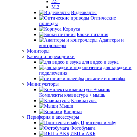
2.5"
M.2
Видеокарты
Оптические
приводы
Корпуса
Блоки питания
Адаптеры и
контроллеры
Мониторы
Кабели и переходники
для видео и звука
для зарядки и
подключения
питание и шлейфы
Манипуляторы
Комплекты клавиатура + мышь
Клавиатуры
Мыши
Коврики
Периферия и аксессуары
Принтеры и мфу
Фотобумага
ИБП и АКБ