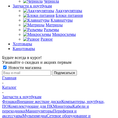
Чернила
Запчасти к ноутбукам
Аккумуляторы
Блоки питания
Клавиатуры
Матрицы
Разъемы
Микросхемы
Разное
Хозтовары
Канцтовары
Будьте всегда в курсе!
Узнавайте о скидках и акциях первым
Новости магазина
Главная
-
Каталог
-
Запчасти к ноутбукам
Флэшки
Внешние жесткие диски
Компьютеры, ноутбуки,
ПО
Комплектующие для ПК
Мониторы
Кабели и
переходники
Манипуляторы
Периферия и
аксессуары
Мультимедиа
Сетевое оборудование и