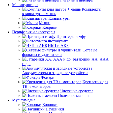
питание и шлейфы
Манипуляторы
Комплекты
клавиатура + мышь
Клавиатуры
Мыши
Коврики
Периферия и аксессуары
Принтеры и мфу
Фотобумага
ИБП и АКБ
Сетевые
фильтры и удлинители
Батарейки АА, ААА
и др.
Аккумуляторы и зарядные устройства
Фонари
Крепления для
ТВ и мониторов
Чистящие средства
Полезные мелочи
Мультимедиа
Колонки
Наушники