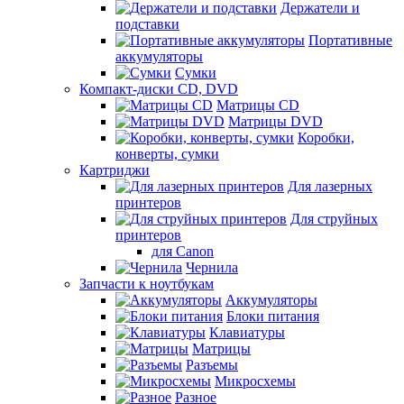
Держатели и
подставки
Портативные
аккумуляторы
Сумки
Компакт-диски CD, DVD
Матрицы CD
Матрицы DVD
Коробки,
конверты, сумки
Картриджи
Для лазерных
принтеров
Для струйных
принтеров
для Canon
Чернила
Запчасти к ноутбукам
Аккумуляторы
Блоки питания
Клавиатуры
Матрицы
Разъемы
Микросхемы
Разное