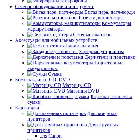
Микрофоны
Сетевое оборудование и инструмент
Витая пара, патч-корды
Розетки, коннекторы
Коммутаторы,
маршрутизаторы
Сетевые адаптеры
Аксессуары для мобильных устройств
Блоки питания
Зарядные устройства
Держатели и подставки
Портативные
аккумуляторы
Сумки
Компакт-диски CD, DVD
Матрицы CD
Матрицы DVD
Коробки, конверты,
сумки
Картриджи
Для лазерных
принтеров
Для струйных
принтеров
для Canon