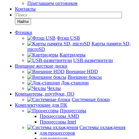
Приглашаем оптовиков
Контакты
Найти
Флэшки
Флэш USB
Карты памяти SD,
microSD
Картридеры
USB-разветвители
Внешние жесткие диски
Внешние HDD
Внешние боксы
Док-станции
Чехлы
Компьютеры, ноутбуки, ПО
Системные блоки
Комплектующие для ПК
Процессоры
Процессоры AMD
Процессоры Intel
Системы охлаждения
для процессоров
для корпусов