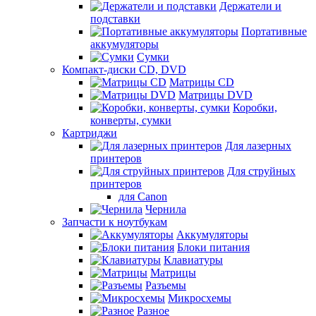
Держатели и
подставки
Портативные
аккумуляторы
Сумки
Компакт-диски CD, DVD
Матрицы CD
Матрицы DVD
Коробки,
конверты, сумки
Картриджи
Для лазерных
принтеров
Для струйных
принтеров
для Canon
Чернила
Запчасти к ноутбукам
Аккумуляторы
Блоки питания
Клавиатуры
Матрицы
Разъемы
Микросхемы
Разное