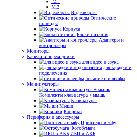
2.5"
M.2
Видеокарты
Оптические
приводы
Корпуса
Блоки питания
Адаптеры и
контроллеры
Мониторы
Кабели и переходники
для видео и звука
для зарядки и
подключения
питание и шлейфы
Манипуляторы
Комплекты клавиатура + мышь
Клавиатуры
Мыши
Коврики
Периферия и аксессуары
Принтеры и мфу
Фотобумага
ИБП и АКБ