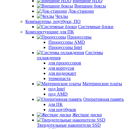
Внешние HDD
Внешние боксы
Док-станции
Чехлы
Компьютеры, ноутбуки, ПО
Системные блоки
Комплектующие для ПК
Процессоры
Процессоры AMD
Процессоры Intel
Системы
охлаждения
для процессоров
для корпусов
для видеокарт
термопаста
Материнские платы
под Intel
под AMD
Оперативная память
для ПК
для ноутбуков
Жесткие диски
Твердотельные накопители SSD